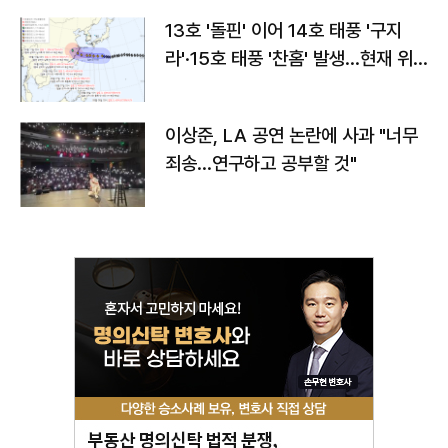
13호 '돌핀' 이어 14호 태풍 '구지
라'·15호 태풍 '찬홈' 발생…현재 위
치와 이동경로는?
이상준, LA 공연 논란에 사과 "너무
죄송…연구하고 공부할 것"