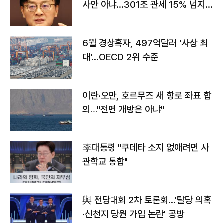
사안 아냐…301조 관세 15% 넘지
않도록 협의"
6월 경상흑자, 497억달러 '사상 최
대'…OECD 2위 수준
이란·오만, 호르무즈 새 항로 좌표 합
의…"전면 개방은 아냐"
李대통령 "쿠데타 소지 없애려면 사
관학교 통합"
與 전당대회 2차 토론회…'탈당 의혹
·신천지 당원 가입 논란' 공방