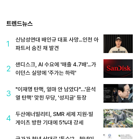
트렌드뉴스
신남성연대 배인규 대표 사망…인천 아
1
파트서 숨진 채 발견
샌디스크, AI 수요에 '매출 4.7배'…가
2
이던스 실망에 '주가는 하락'
"이재명 탄핵, 얼마 안 남았다"...'윤석
3
열 탄핵' 맞힌 무당, '성지글' 등장
두산에너빌리티, SMR 세제 지원·빌
4
게이츠 방한 기대에 5%대 강세
국가가 청년 상대로 '통수'?...청년미