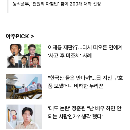
농식품부, '천원의 아침밥' 참여 200개 대학 선정
아주PICK >
이재룡 재판行…다시 떠오른 연예계
'사고 후 미조치' 사례
"한국산 물은 안마셔"…日 지진 구호
품 보냈더니 비하한 누리꾼
'태도 논란' 정준원 "난 배우 하면 안
되는 사람인가? 생각 했다"