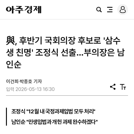
로
아
그
검
전
주
인
색
체
경
메
제
뉴
與, 후반기 국회의장 후보로 '삼수
생 친명' 조정식 선출…부의장은 남
인순
이건희·박종호 기자
공
텍
입력 2026-05-13 16:30
유
스
트
크
기
조정식 "12월 내 국정과제입법 모두 처리"
남인순 "민생입법과 개헌 과제 완수하겠다"