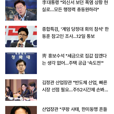
李대통령 "외신서 보던 폭염 상황 현
실로…모든 행정력 총동원하라"
종합특검, '계엄 당정대 회의 참석' 한
동훈 참고인 조사...12일 통보
靑 홍보수석 "세금으로 집값 잡겠다
는 생각 없어…주택 공급 '속도전'"
김정관 산업장관 "반도체 산업, 빠른
시장 선점 필요…주52시간제 손봐
야"
산업장관 "쿠팡 사태, 한미동맹 흔들