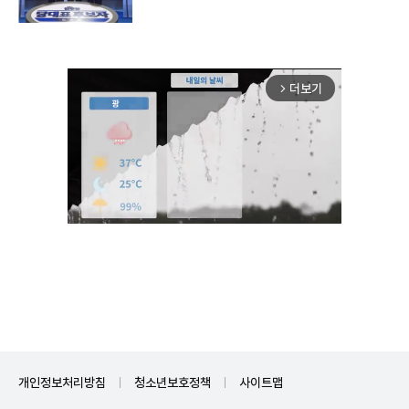
더보기
arrow_forward_ios
Unmute
개인정보처리방침
청소년보호정책
사이트맵