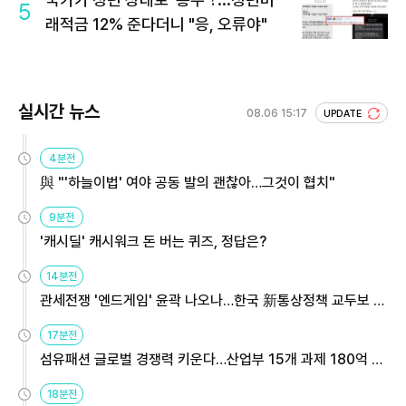
5
래적금 12% 준다더니 "응, 오류야"
실시간 뉴스
08.06 15:17
UPDATE
4분전
與 "'하늘이법' 여야 공동 발의 괜찮아…그것이 협치"
9분전
'캐시딜' 캐시워크 돈 버는 퀴즈, 정답은?
14분전
관세전쟁 '엔드게임' 윤곽 나오나…한국 新통상정책 교두보 활
용해야
17분전
섬유패션 글로벌 경쟁력 키운다…산업부 15개 과제 180억 지
원
18분전