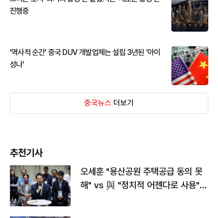
진행중
'역사적 순간' 중국 DUV 개발업체는 설립 3년된 '아이
성나'
중국뉴스
더보기
추천기사
오세훈 "용산공원 주택공급 동의 못
해" vs 與 "정치적 어젠다로 사용"
맞불