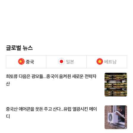
글로벌 뉴스
중국
일본
베트남
희토류 다음은 광모듈…중국이 움켜쥔 새로운 전략자
산
중국산 에어콘을 웃돈 주고 산다...유럽 열광시킨 메이
디