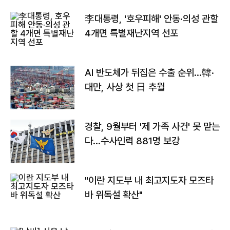
李대통령, '호우피해' 안동·의성 관할
4개면 특별재난지역 선포
AI 반도체가 뒤집은 수출 순위…韓·
대만, 사상 첫 日 추월
경찰, 9월부터 '제 가족 사건' 못 맡는
다…수사인력 881명 보강
"이란 지도부 내 최고지도자 모즈타
바 위독설 확산"