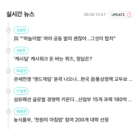
실시간 뉴스
08.08 12:47
UPDATE
4분전
與 "'하늘이법' 여야 공동 발의 괜찮아…그것이 협치"
9분전
'캐시딜' 캐시워크 돈 버는 퀴즈, 정답은?
14분전
관세전쟁 '엔드게임' 윤곽 나오나…한국 新통상정책 교두보 활
용해야
17분전
섬유패션 글로벌 경쟁력 키운다…산업부 15개 과제 180억 지
원
18분전
농식품부, '천원의 아침밥' 참여 200개 대학 선정