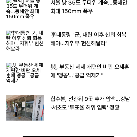
서울 낮 35도 무더위 계속…동해안
최대 150㎜ 폭우
李대통령 "군, 내란 이후 신뢰 회복
해야…지휘부 헌신해달라"
與, 부동산 세제 개편안 비판 오세훈
에 '맹공'…"공급 억제기"
합수본, 선관위 9곳 추가 압색…강남
·서초도 '투표율 허위 입력' 정황