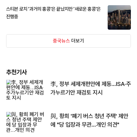
스티븐 로치 '과거의 홍콩'은 끝났지만 '새로운 홍콩'은
진행중
중국뉴스
더보기
추천기사
李, 정부 세제개편안에 제동…ISA·주
가누르기안 재검토 지시
與, 황희 '폐기 버스 청년 주택' 제안
에 "당 입장과 무관…개인 의견"