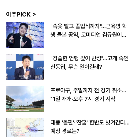
아주PICK >
"속옷 빨고 졸업식까지"…근육병 학
생 돌본 공익, 코미디언 김규원이었
다
"경솔한 언행 깊이 반성"…고개 숙인
신동엽, 무슨 일이길래?
프로야구, 주말까지 전 경기 취소…
11일 재개·오후 7시 경기 시작
태풍 '돌핀'·'찬홈' 한반도 빗겨간다…
예상 경로는?