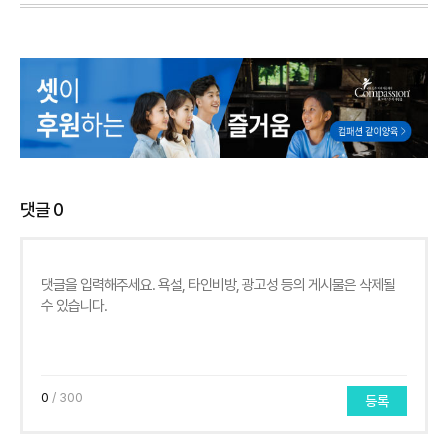
댓글
0
0
/ 300
등록