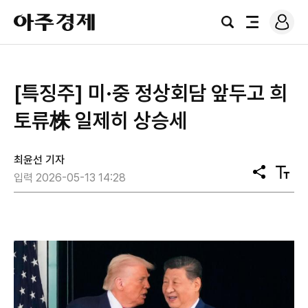
로
아
그
검
전
주
인
색
체
경
메
제
뉴
[특징주] 미·중 정상회담 앞두고 희
토류株 일제히 상승세
최윤선 기자
공
텍
입력 2026-05-13 14:28
유
스
트
크
기