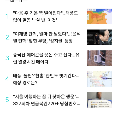
"다음 주 기온 뚝 떨어진다"…태풍도
1
없이 열돔 박살 낸 '이것'
"이재명 탄핵, 얼마 안 남았다"...'윤석
2
열 탄핵' 맞힌 무당, '성지글' 등장
중국산 에어콘을 웃돈 주고 산다...유
3
럽 열광시킨 메이디
태풍 '돌핀'·'찬홈' 한반도 빗겨간다…
4
예상 경로는?
"서울 여행하는 꿈 뒤 찾아온 행운"…
5
327회차 연금복권720+ 당첨번호조
회 주목