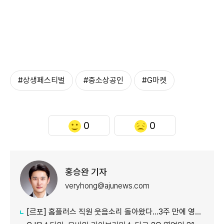
#상생페스티벌
#중소상공인
#G마켓
0
0
홍승완 기자
veryhong@ajunews.com
[르포] 홈플러스 직원 웃음소리 돌아왔다…3주 만에 영업 재개 채비