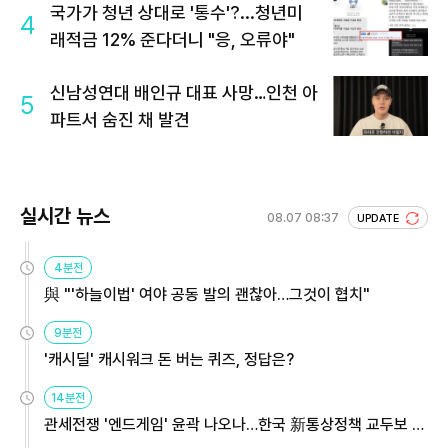
국가가 청년 상대로 '통수'?...청년미
4
래적금 12% 준다더니 "응, 오류야"
신남성연대 배인규 대표 사망…인천 아
5
파트서 숨진 채 발견
실시간 뉴스
08.07 08:37
UPDATE
4분전
與 "'하늘이법' 여야 공동 발의 괜찮아…그것이 협치"
9분전
'캐시딜' 캐시워크 돈 버는 퀴즈, 정답은?
14분전
관세전쟁 '엔드게임' 윤곽 나오나…한국 新통상정책 교두보 활
용해야