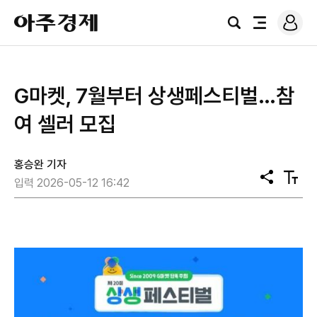
로
아
그
검
전
주
인
색
체
경
메
제
뉴
G마켓, 7월부터 상생페스티벌…참
여 셀러 모집
홍승완 기자
공
텍
입력 2026-05-12 16:42
유
스
트
크
기