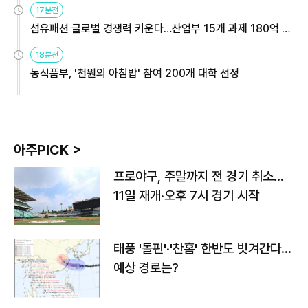
17분전
섬유패션 글로벌 경쟁력 키운다…산업부 15개 과제 180억 지
원
18분전
농식품부, '천원의 아침밥' 참여 200개 대학 선정
아주PICK >
프로야구, 주말까지 전 경기 취소…
11일 재개·오후 7시 경기 시작
태풍 '돌핀'·'찬홈' 한반도 빗겨간다…
예상 경로는?