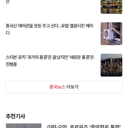
산
중국산 에어콘을 웃돈 주고 산다...유럽 열광시킨 메이
디
스티븐 로치 '과거의 홍콩'은 끝났지만 '새로운 홍콩'은
진행중
중국뉴스
더보기
추천기사
이란·오만, 호르무즈 '중앙항로 통항'