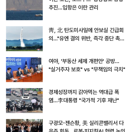
추진…입항은 이란 관리
靑, 北 탄도미사일에 안보실 긴급회
의…"유엔 결의 위반, 즉각 중단 촉
구"
여야, '부동산 세제 개편안' 공방…
"실거주자 보호" vs "무책임의 극치"
경제성장까지 갉아먹는 역대급 폭
염…李대통령 "국가적 기후 재난"
구광모-젠슨황, 美 실리콘밸리서 다
음주 회동…로봇·피지컬AI 협력 논의