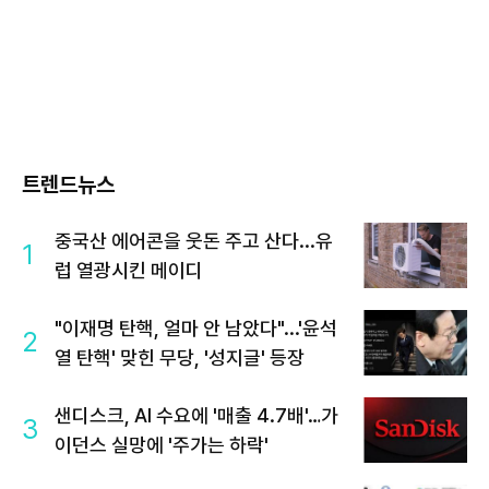
트렌드뉴스
중국산 에어콘을 웃돈 주고 산다...유
1
럽 열광시킨 메이디
"이재명 탄핵, 얼마 안 남았다"...'윤석
2
열 탄핵' 맞힌 무당, '성지글' 등장
샌디스크, AI 수요에 '매출 4.7배'…가
3
이던스 실망에 '주가는 하락'