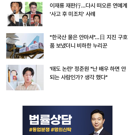
이재룡 재판行…다시 떠오른 연예계
'사고 후 미조치' 사례
"한국산 물은 안마셔"…日 지진 구호
품 보냈더니 비하한 누리꾼
'태도 논란' 정준원 "난 배우 하면 안
되는 사람인가? 생각 했다"