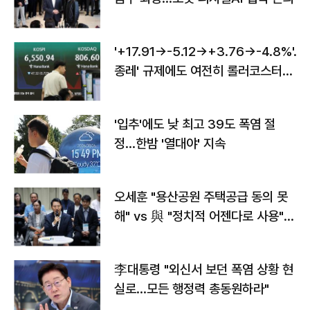
'+17.91→-5.12→+3.76→-4.8%'…'
종레' 규제에도 여전히 롤러코스터
타는 코스피
'입추'에도 낮 최고 39도 폭염 절
정…한밤 '열대야' 지속
오세훈 "용산공원 주택공급 동의 못
해" vs 與 "정치적 어젠다로 사용"
맞불
李대통령 "외신서 보던 폭염 상황 현
실로…모든 행정력 총동원하라"