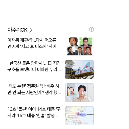
아주PICK
이재룡 재판行…다시 떠오른
연예계 '사고 후 미조치' 사례
"한국산 물은 안마셔"…日 지진
구호품 보냈더니 비하한 누리
꾼
'태도 논란' 정준원 "난 배우 하
면 안 되는 사람인가? 생각 했
다"
13호 '돌핀' 이어 14호 태풍 '구
지라'·15호 태풍 '찬홈' 발생…
현재 위치와 이동경로는?