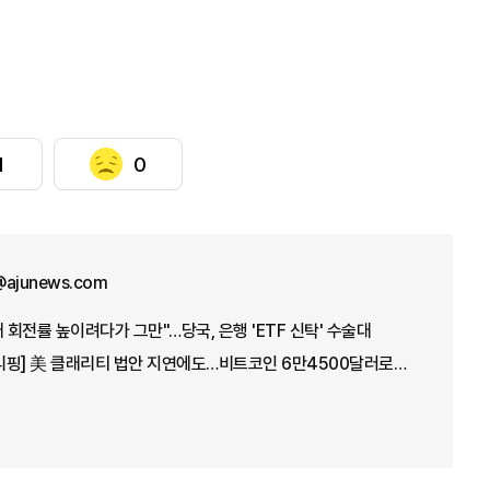
1
0
@ajunews.com
 회전률 높이려다가 그만"…당국, 은행 'ETF 신탁' 수술대
[아주경제 코이너스 브리핑] 美 클래리티 법안 지연에도…비트코인 6만4500달러로 상승