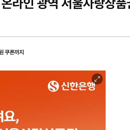
 온라인 광역 서울사랑상품
0원 쿠폰까지
이
미
지
확
대