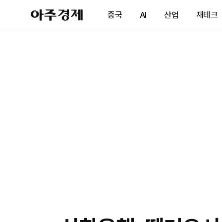
아
중국
AI
산업
재테크
주
경
제