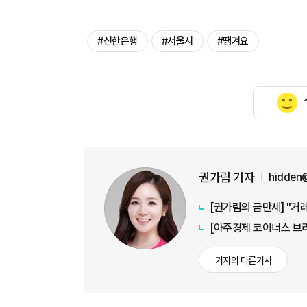
#신한은행
#서울시
#땡겨요
권가림 기자
hidden
[권가림의 금만세] "거래
기자의 다른기사