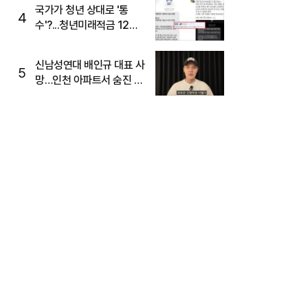
국가가 청년 상대로 '통
4
수'?...청년미래적금 12%
준다더니 "응, 오류야"
신남성연대 배인규 대표 사
5
망…인천 아파트서 숨진 채
발견