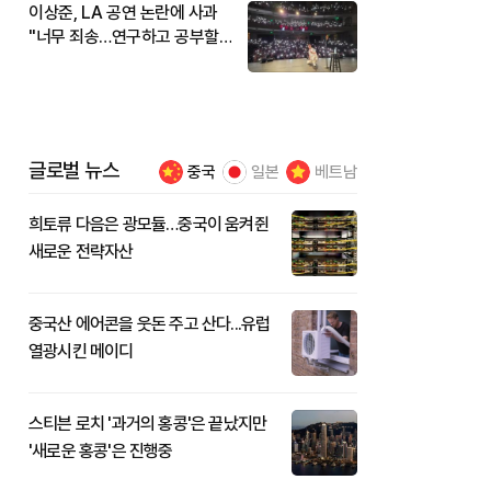
이상준, LA 공연 논란에 사과
"너무 죄송…연구하고 공부할
것"
글로벌 뉴스
중국
일본
베트남
희토류 다음은 광모듈…중국이 움켜쥔
새로운 전략자산
중국산 에어콘을 웃돈 주고 산다...유럽
열광시킨 메이디
스티븐 로치 '과거의 홍콩'은 끝났지만
'새로운 홍콩'은 진행중