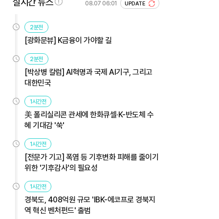
실시간 뉴스
08.07 06:01
UPDATE
2분전
[광화문뷰] K금융이 가야할 길
2분전
[박상병 칼럼] AI혁명과 국제 AI기구, 그리고
대한민국
1시간전
美 폴리실리콘 관세에 한화큐셀·K-반도체 수
혜 기대감 '쑥'
1시간전
[전문가 기고] 폭염 등 기후변화 피해를 줄이기
위한 '기후감사'의 필요성
1시간전
경북도, 408억원 규모 'IBK-에코프로 경북지
역 혁신 벤처펀드' 출범