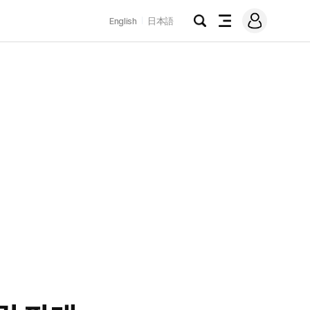
로
English
日本語
그
검
전
인
색
체
메
뉴