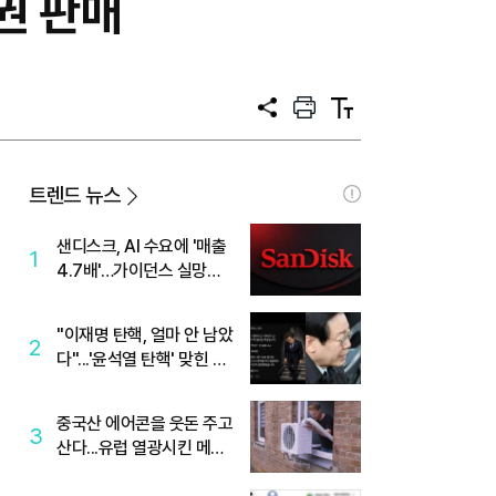
권 판매
공
프
텍
유
린
스
트
트
크
기
트렌드 뉴스
샌디스크, AI 수요에 '매출
1
4.7배'…가이던스 실망에
'주가는 하락'
"이재명 탄핵, 얼마 안 남았
2
다"...'윤석열 탄핵' 맞힌 무
당, '성지글' 등장
중국산 에어콘을 웃돈 주고
3
산다...유럽 열광시킨 메이
디