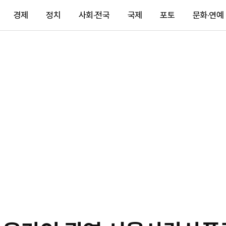
경제
정치
사회·전국
국제
포토
문화·연예