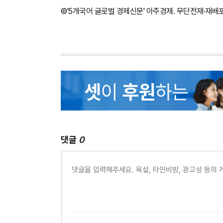
©'5개국어 글로벌 경제신문' 아주경제. 무단전재·재배
댓글
0