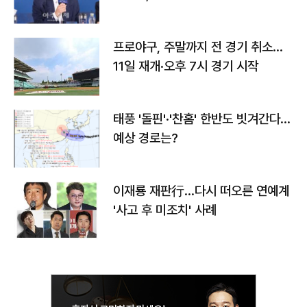
프로야구, 주말까지 전 경기 취소…
11일 재개·오후 7시 경기 시작
태풍 '돌핀'·'찬홈' 한반도 빗겨간다…
예상 경로는?
이재룡 재판行…다시 떠오른 연예계
'사고 후 미조치' 사례