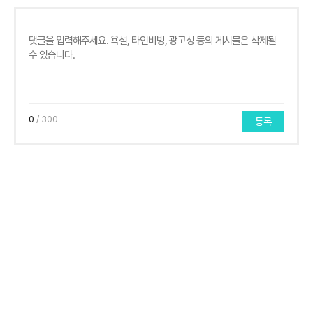
0
/ 300
등록