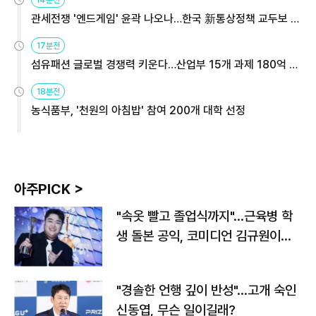
관세전쟁 '엔드게임' 윤곽 나오나…한국 新통상정책 교두보 활
용해야
17분전
섬유패션 글로벌 경쟁력 키운다…산업부 15개 과제 180억 지
원
18분전
농식품부, '천원의 아침밥' 참여 200개 대학 선정
아주PICK >
"속옷 빨고 졸업식까지"…근육병 학
생 돌본 공익, 코미디언 김규원이었
다
"경솔한 언행 깊이 반성"…고개 숙인
신동엽, 무슨 일이길래?