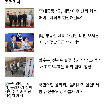
추천기사
李대통령 "군, 내란 이후 신뢰 회복
해야…지휘부 헌신해달라"
與, 부동산 세제 개편안 비판 오세훈
에 '맹공'…"공급 억제기"
합수본, 선관위 9곳 추가 압색…강남
·서초도 '투표율 허위 입력' 정황
국민의힘 윤리위, '돌려차기 실언' 서
범수·진종오 징계절차 개시