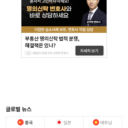
글로벌 뉴스
중국
일본
베트남