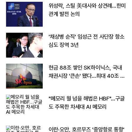
위성락, 스틸 美대사와 상견례…한미
관계 발전 논의
'채상병 순직' 임성근 전 사단장 항소
심도 징역 3년
현금 88조 쌓인 SK하이닉스, 국내
채권시장 '큰손' 됐다…최대 40조 투
자
"메모리 월 넘을 해법은 HBF"…구글
도 주목한 차세대 AI 메모리
이란·오만, 호르무즈 '중앙항로 통항'