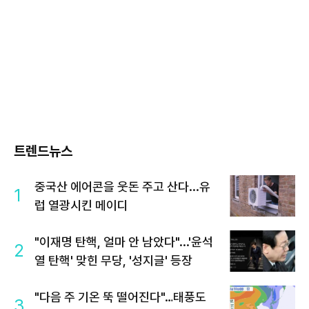
트렌드뉴스
중국산 에어콘을 웃돈 주고 산다...유
1
럽 열광시킨 메이디
"이재명 탄핵, 얼마 안 남았다"...'윤석
2
열 탄핵' 맞힌 무당, '성지글' 등장
"다음 주 기온 뚝 떨어진다"…태풍도
3