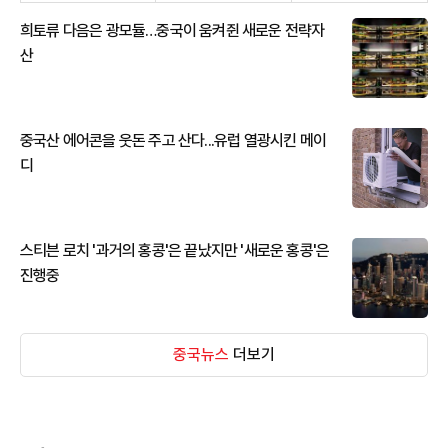
희토류 다음은 광모듈…중국이 움켜쥔 새로운 전략자
산
중국산 에어콘을 웃돈 주고 산다...유럽 열광시킨 메이
디
스티븐 로치 '과거의 홍콩'은 끝났지만 '새로운 홍콩'은
진행중
중국뉴스
더보기