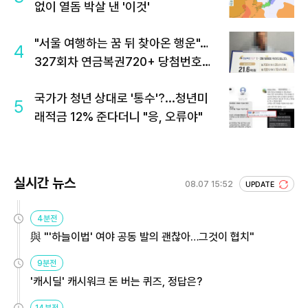
없이 열돔 박살 낸 '이것'
"서울 여행하는 꿈 뒤 찾아온 행운"…
4
327회차 연금복권720+ 당첨번호조
회 주목
국가가 청년 상대로 '통수'?...청년미
5
래적금 12% 준다더니 "응, 오류야"
실시간 뉴스
08.07 15:52
UPDATE
4분전
與 "'하늘이법' 여야 공동 발의 괜찮아…그것이 협치"
9분전
'캐시딜' 캐시워크 돈 버는 퀴즈, 정답은?
14분전