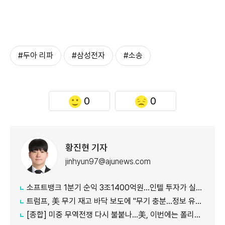
#두아 리파
#삼성전자
#소송
0
0
황진현 기자
jinhyun97@ajunews.com
소프트뱅크 1분기 순익 3조1400억원…인텔 투자가 실적 견인
트럼프, 美 무기 재고 바닥 보도에 "무기 충분…정보 유출자에 장기형"
[종합] 미중 무역전쟁 다시 불붙나…美, 이번에는 폴리실리콘 관세 15% 추진