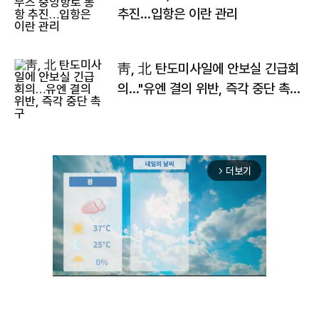
추진…입항은 이란 관리
靑, 北 탄도미사일에 안보실 긴급회
의…"유엔 결의 위반, 즉각 중단 촉
구"
더보기
arrow_forward_ios
Unmute