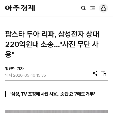
로
아
그
검
전
주
인
색
체
경
메
제
뉴
팝스타 두아 리파, 삼성전자 상대
220억원대 소송…"사진 무단 사
용"
황진현 기자
공
텍
입력 2026-05-10 15:35
유
스
트
크
기
"삼성, TV 포장에 사진 사용…중단 요구에도 거부"