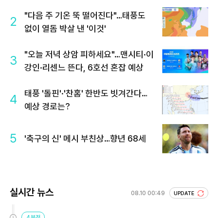
"다음 주 기온 뚝 떨어진다"…태풍도
2
없이 열돔 박살 낸 '이것'
"오늘 저녁 상암 피하세요"…맨시티·이
3
강인·리센느 뜬다, 6호선 혼잡 예상
태풍 '돌핀'·'찬홈' 한반도 빗겨간다…
4
예상 경로는?
5
'축구의 신' 메시 부친상…향년 68세
실시간 뉴스
08.10 00:49
UPDATE
4분전