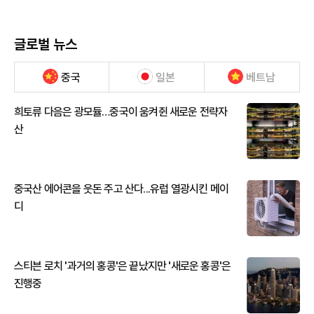
글로벌 뉴스
중국
일본
베트남
희토류 다음은 광모듈…중국이 움켜쥔 새로운 전략자
산
중국산 에어콘을 웃돈 주고 산다...유럽 열광시킨 메이
디
스티븐 로치 '과거의 홍콩'은 끝났지만 '새로운 홍콩'은
진행중