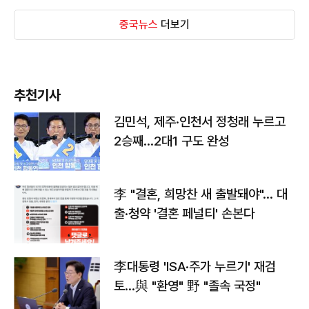
중국뉴스
더보기
추천기사
김민석, 제주·인천서 정청래 누르고
2승째…2대1 구도 완성
李 "결혼, 희망찬 새 출발돼야"… 대
출·청약 '결혼 페널티' 손본다
李대통령 'ISA·주가 누르기' 재검
토…與 "환영" 野 "졸속 국정"