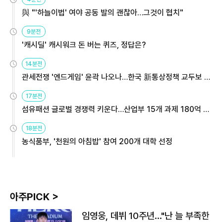
與 "'하늘이법' 여야 공동 발의 괜찮아…그것이 협치"
9분전
'캐시딜' 캐시워크 돈 버는 퀴즈, 정답은?
14분전
관세전쟁 '엔드게임' 윤곽 나오나…한국 新통상정책 교두보 활
용해야
17분전
섬유패션 글로벌 경쟁력 키운다…산업부 15개 과제 180억 지
원
18분전
농식품부, '천원의 아침밥' 참여 200개 대학 선정
아주PICK >
임영웅, 데뷔 10주년…"난 늘 부족한