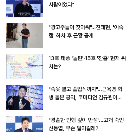
사람이었다"
"광고주들이 찾아줘"…진태현, '이숙
캠' 하차 후 근황 공개
13호 태풍 '돌핀'·15호 '찬홈' 현재 위
치는?
"속옷 빨고 졸업식까지"…근육병 학
생 돌본 공익, 코미디언 김규원이었
다
"경솔한 언행 깊이 반성"…고개 숙인
신동엽, 무슨 일이길래?