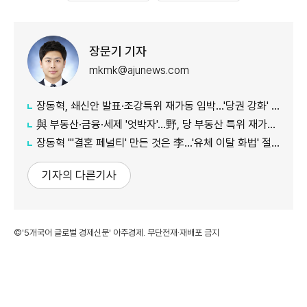
장문기 기자
mkmk@ajunews.com
장동혁, 쇄신안 발표·조강특위 재가동 임박…'당권 강화' 도모
與 부동산·금융·세제 '엇박자'…野, 당 부동산 특위 재가동 등 '맹공'
장동혁 "'결혼 페널티' 만든 것은 李…'유체 이탈 화법' 절정"
기자의 다른기사
©'5개국어 글로벌 경제신문' 아주경제. 무단전재·재배포 금지