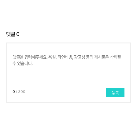
댓글
0
0
/ 300
등록