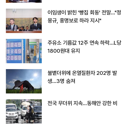
이임생이 밝힌 '빵집 회동' 전말…"정
몽규, 홍명보로 하라 지시"
주유소 기름값 12주 연속 하락…L당
1800원대 유지
불볕더위에 온열질환자 202명 발
생…3명 숨져
전국 무더위 지속…동해안 강한 비