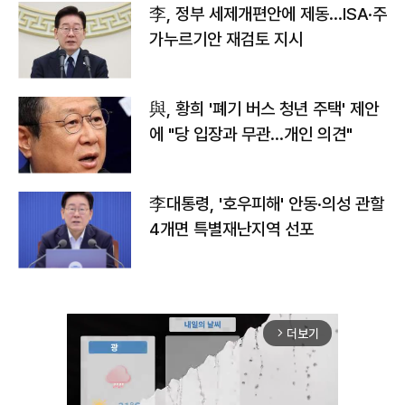
李, 정부 세제개편안에 제동…ISA·주
가누르기안 재검토 지시
與, 황희 '폐기 버스 청년 주택' 제안
에 "당 입장과 무관…개인 의견"
李대통령, '호우피해' 안동·의성 관할
4개면 특별재난지역 선포
더보기
arrow_forward_ios