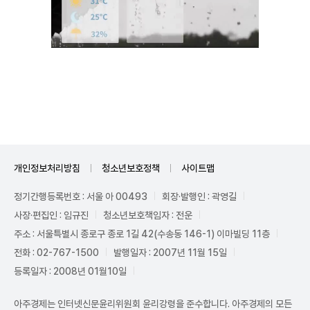
Unmute
개인정보처리방침
청소년보호정책
사이트맵
정기간행등록번호 : 서울 아 00493
회장·발행인 : 곽영길
사장·편집인 : 임규진
청소년보호책임자 : 전운
주소 : 서울특별시 종로구 종로 1길 42(수송동 146-1) 이마빌딩 11층
전화 : 02-767-1500
발행일자 : 2007년 11월 15일
등록일자 : 2008년 01월10일
아주경제는 인터넷신문윤리위원회 윤리강령을 준수합니다. 아주경제의 모든