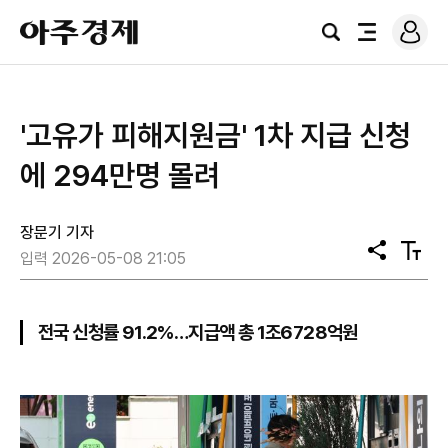
로
아
그
검
전
주
인
색
체
경
메
제
뉴
'고유가 피해지원금' 1차 지급 신청
에 294만명 몰려
장문기 기자
공
텍
입력 2026-05-08 21:05
유
스
트
크
기
전국 신청률 91.2%…지급액 총 1조6728억원