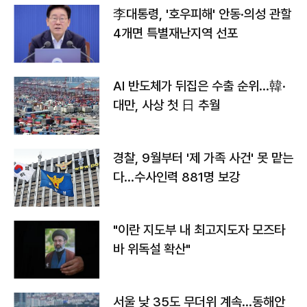
李대통령, '호우피해' 안동·의성 관할
4개면 특별재난지역 선포
AI 반도체가 뒤집은 수출 순위…韓·
대만, 사상 첫 日 추월
경찰, 9월부터 '제 가족 사건' 못 맡는
다…수사인력 881명 보강
"이란 지도부 내 최고지도자 모즈타
바 위독설 확산"
서울 낮 35도 무더위 계속…동해안