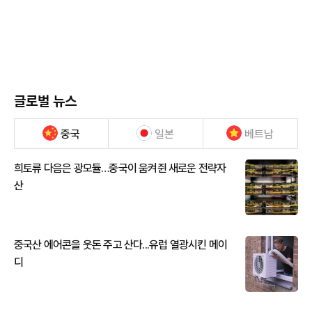
글로벌 뉴스
중국
일본
베트남
희토류 다음은 광모듈…중국이 움켜쥔 새로운 전략자
산
중국산 에어콘을 웃돈 주고 산다...유럽 열광시킨 메이
디