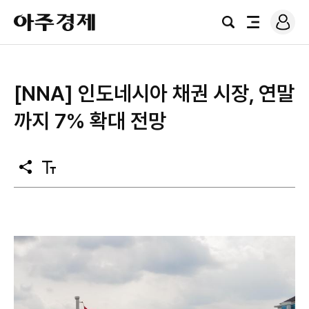
로
아
그
검
전
주
인
색
체
경
메
제
뉴
[NNA] 인도네시아 채권 시장, 연말
까지 7% 확대 전망
공
텍
유
스
트
크
기