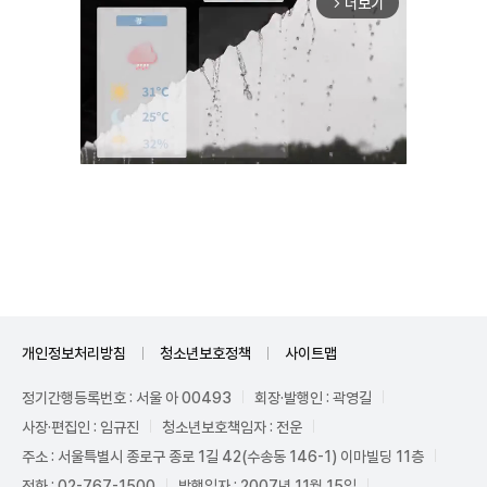
더보기
arrow_forward_ios
Mute
개인정보처리방침
청소년보호정책
사이트맵
정기간행등록번호 : 서울 아 00493
회장·발행인 : 곽영길
사장·편집인 : 임규진
청소년보호책임자 : 전운
주소 : 서울특별시 종로구 종로 1길 42(수송동 146-1) 이마빌딩 11층
전화 : 02-767-1500
발행일자 : 2007년 11월 15일