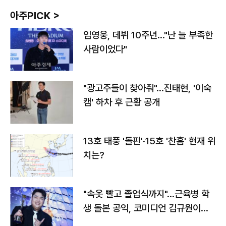
아주PICK >
임영웅, 데뷔 10주년…"난 늘 부족한
사람이었다"
"광고주들이 찾아줘"…진태현, '이숙
캠' 하차 후 근황 공개
13호 태풍 '돌핀'·15호 '찬홈' 현재 위
치는?
"속옷 빨고 졸업식까지"…근육병 학
생 돌본 공익, 코미디언 김규원이었
다