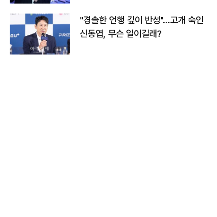
"경솔한 언행 깊이 반성"…고개 숙인
신동엽, 무슨 일이길래?