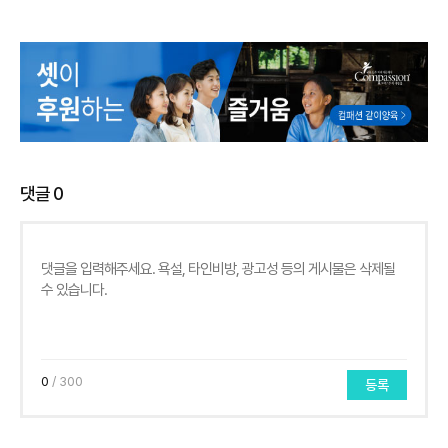
댓글
0
0
/ 300
등록