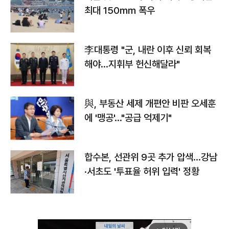
최대 150㎜ 폭우
李대통령 "군, 내란 이후 신뢰 회복
해야…지휘부 헌신해달라"
與, 부동산 세제 개편안 비판 오세훈
에 '맹공'…"공급 억제기"
합수본, 선관위 9곳 추가 압색…강남
·서초도 '투표율 허위 입력' 정황