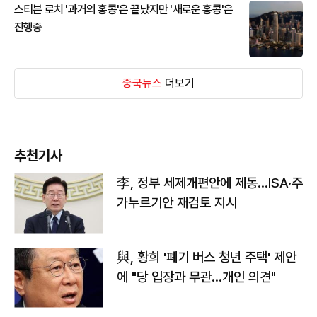
스티븐 로치 '과거의 홍콩'은 끝났지만 '새로운 홍콩'은
진행중
중국뉴스
더보기
추천기사
李, 정부 세제개편안에 제동…ISA·주
가누르기안 재검토 지시
與, 황희 '폐기 버스 청년 주택' 제안
에 "당 입장과 무관…개인 의견"