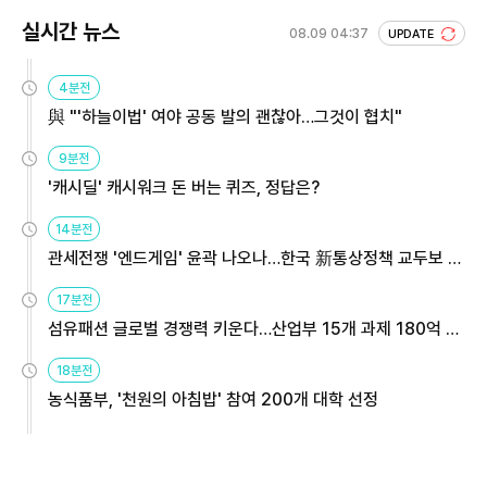
실시간 뉴스
08.09 04:37
UPDATE
4분전
與 "'하늘이법' 여야 공동 발의 괜찮아…그것이 협치"
9분전
'캐시딜' 캐시워크 돈 버는 퀴즈, 정답은?
14분전
관세전쟁 '엔드게임' 윤곽 나오나…한국 新통상정책 교두보 활
용해야
17분전
섬유패션 글로벌 경쟁력 키운다…산업부 15개 과제 180억 지
원
18분전
농식품부, '천원의 아침밥' 참여 200개 대학 선정