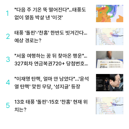
"다음 주 기온 뚝 떨어진다"…태풍도
1
없이 열돔 박살 낸 '이것'
태풍 '돌핀'·'찬홈' 한반도 빗겨간다…
2
예상 경로는?
"서울 여행하는 꿈 뒤 찾아온 행운"…
3
327회차 연금복권720+ 당첨번호조
회 주목
"이재명 탄핵, 얼마 안 남았다"...'윤석
4
열 탄핵' 맞힌 무당, '성지글' 등장
13호 태풍 '돌핀'·15호 '찬홈' 현재 위
5
치는?