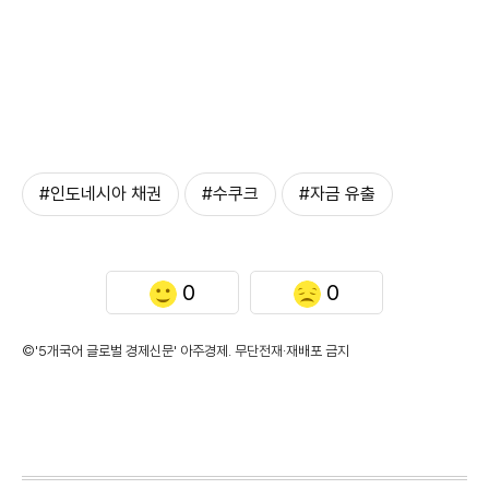
#인도네시아 채권
#수쿠크
#자금 유출
0
0
©'5개국어 글로벌 경제신문' 아주경제. 무단전재·재배포 금지