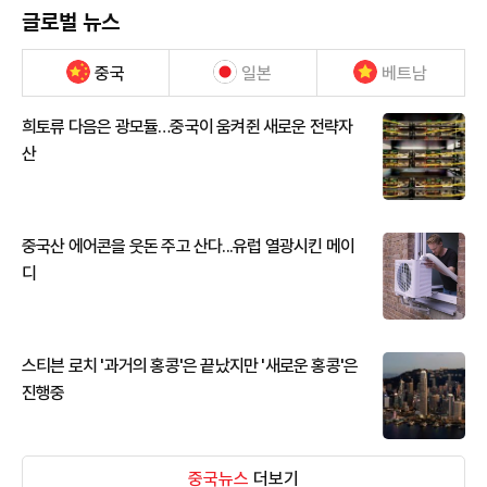
글로벌 뉴스
중국
일본
베트남
희토류 다음은 광모듈…중국이 움켜쥔 새로운 전략자
산
중국산 에어콘을 웃돈 주고 산다...유럽 열광시킨 메이
디
스티븐 로치 '과거의 홍콩'은 끝났지만 '새로운 홍콩'은
진행중
중국뉴스
더보기