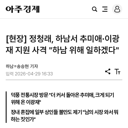
로
아
그
검
전
주
인
색
체
경
메
제
뉴
[현장] 정청래, 하남서 추미애·이광
재 지원 사격 "하남 위해 일하겠다"
하남=송승현 기자
공
텍
입력 2026-04-29 16:33
유
스
트
크
기
덕풍 전통시장 방문 "더 커서 돌아온 추미애, 크게 되기
위해 온 이광재"
장내 혼잡에 일부 상인들 불만도 제기 "남의 시장 와서 뭐
하는 짓인가"