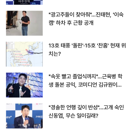
"광고주들이 찾아줘"…진태현, '이숙
캠' 하차 후 근황 공개
13호 태풍 '돌핀'·15호 '찬홈' 현재 위
치는?
"속옷 빨고 졸업식까지"…근육병 학
생 돌본 공익, 코미디언 김규원이었
다
"경솔한 언행 깊이 반성"…고개 숙인
신동엽, 무슨 일이길래?