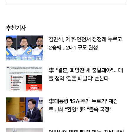
추천기사
김민석, 제주·인천서 정청래 누르고
2승째…2대1 구도 완성
李 "결혼, 희망찬 새 출발돼야"… 대
출·청약 '결혼 페널티' 손본다
李대통령 'ISA·주가 누르기' 재검
토…與 "환영" 野 "졸속 국정"