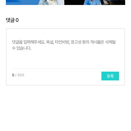
댓글
0
0
/ 300
등록