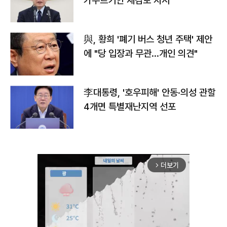
가누르기안 재검토 지시
與, 황희 '폐기 버스 청년 주택' 제안
에 "당 입장과 무관…개인 의견"
李대통령, '호우피해' 안동·의성 관할
4개면 특별재난지역 선포
더보기
arrow_forward_ios