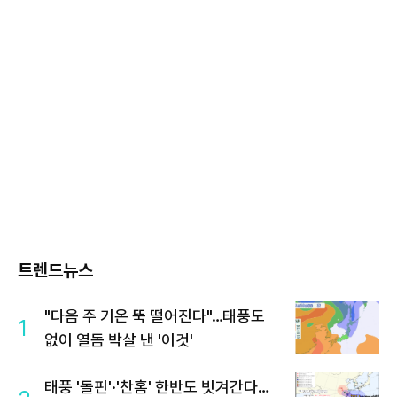
트렌드뉴스
"다음 주 기온 뚝 떨어진다"…태풍도
1
없이 열돔 박살 낸 '이것'
태풍 '돌핀'·'찬홈' 한반도 빗겨간다…