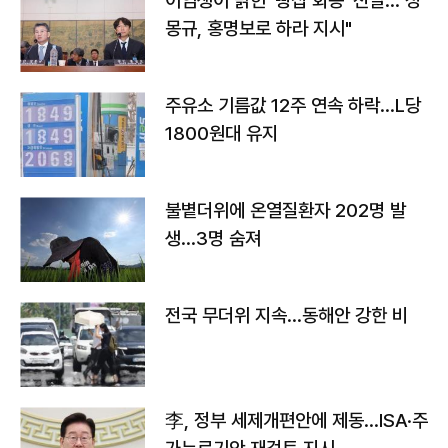
이임생이 밝힌 '빵집 회동' 전말…"정
몽규, 홍명보로 하라 지시"
주유소 기름값 12주 연속 하락…L당
1800원대 유지
불볕더위에 온열질환자 202명 발
생…3명 숨져
전국 무더위 지속…동해안 강한 비
李, 정부 세제개편안에 제동…ISA·주