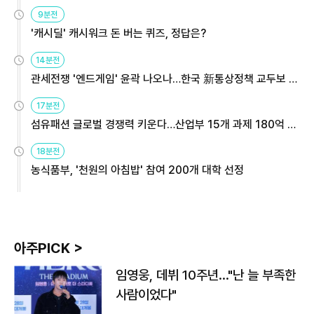
9분전
'캐시딜' 캐시워크 돈 버는 퀴즈, 정답은?
14분전
관세전쟁 '엔드게임' 윤곽 나오나…한국 新통상정책 교두보 활
용해야
17분전
섬유패션 글로벌 경쟁력 키운다…산업부 15개 과제 180억 지
원
18분전
농식품부, '천원의 아침밥' 참여 200개 대학 선정
아주PICK >
임영웅, 데뷔 10주년…"난 늘 부족한
사람이었다"