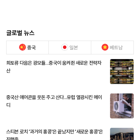
글로벌 뉴스
중국
일본
베트남
희토류 다음은 광모듈…중국이 움켜쥔 새로운 전략자
산
중국산 에어콘을 웃돈 주고 산다...유럽 열광시킨 메이
디
스티븐 로치 '과거의 홍콩'은 끝났지만 '새로운 홍콩'은
진행중