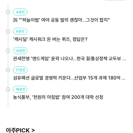
4분전
與 "'하늘이법' 여야 공동 발의 괜찮아…그것이 협치"
9분전
'캐시딜' 캐시워크 돈 버는 퀴즈, 정답은?
14분전
관세전쟁 '엔드게임' 윤곽 나오나…한국 新통상정책 교두보 활
용해야
17분전
섬유패션 글로벌 경쟁력 키운다…산업부 15개 과제 180억 지
원
18분전
농식품부, '천원의 아침밥' 참여 200개 대학 선정
아주PICK >