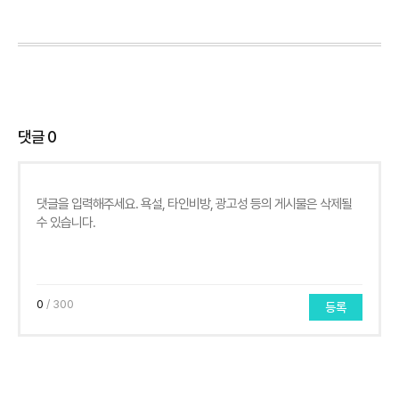
댓글
0
0
/ 300
등록