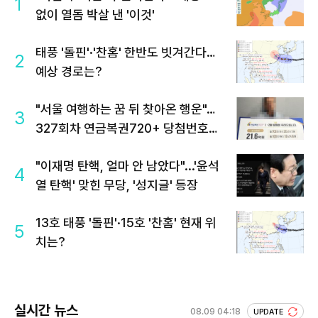
1
없이 열돔 박살 낸 '이것'
태풍 '돌핀'·'찬홈' 한반도 빗겨간다…
2
예상 경로는?
"서울 여행하는 꿈 뒤 찾아온 행운"…
3
327회차 연금복권720+ 당첨번호조
회 주목
"이재명 탄핵, 얼마 안 남았다"...'윤석
4
열 탄핵' 맞힌 무당, '성지글' 등장
13호 태풍 '돌핀'·15호 '찬홈' 현재 위
5
치는?
실시간 뉴스
08.09 04:18
UPDATE