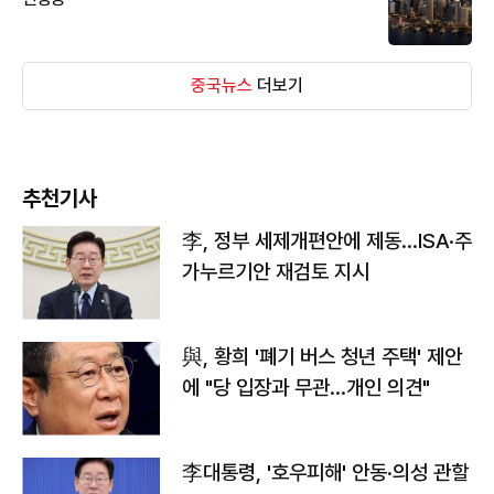
중국뉴스
더보기
추천기사
李, 정부 세제개편안에 제동…ISA·주
가누르기안 재검토 지시
與, 황희 '폐기 버스 청년 주택' 제안
에 "당 입장과 무관…개인 의견"
李대통령, '호우피해' 안동·의성 관할