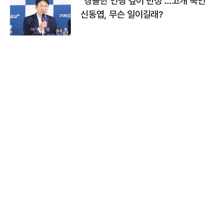
"경솔한 언행 깊이 반성"…고개 숙인
신동엽, 무슨 일이길래?