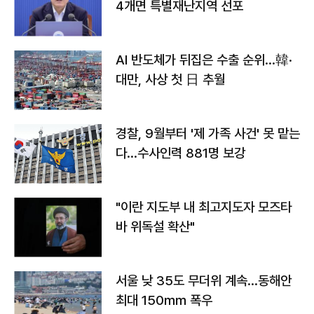
4개면 특별재난지역 선포
AI 반도체가 뒤집은 수출 순위…韓·
대만, 사상 첫 日 추월
경찰, 9월부터 '제 가족 사건' 못 맡는
다…수사인력 881명 보강
"이란 지도부 내 최고지도자 모즈타
바 위독설 확산"
서울 낮 35도 무더위 계속…동해안
최대 150㎜ 폭우