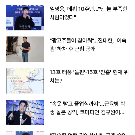
임영웅, 데뷔 10주년…"난 늘 부족한
사람이었다"
"광고주들이 찾아줘"…진태현, '이숙
캠' 하차 후 근황 공개
13호 태풍 '돌핀'·15호 '찬홈' 현재 위
치는?
"속옷 빨고 졸업식까지"…근육병 학
생 돌본 공익, 코미디언 김규원이었
다