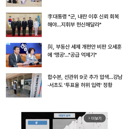
李대통령 "군, 내란 이후 신뢰 회복
해야…지휘부 헌신해달라"
與, 부동산 세제 개편안 비판 오세훈
에 '맹공'…"공급 억제기"
합수본, 선관위 9곳 추가 압색…강남
·서초도 '투표율 허위 입력' 정황
더보기
arrow_forward_ios