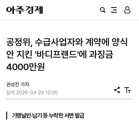
로
아
그
검
전
주
인
색
체
경
메
제
뉴
공정위, 수급사업자와 계약에 양식
안 지킨 '바디프랜드'에 과징금
4000만원
권성진 기자
공
텍
입력 2026-04-29 12:00
유
스
트
크
기
기명날인·납기 등 누락한 서면 발급