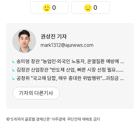
0
0
권성진 기자
mark1312@ajunews.com
송미령 장관 "농업인·외국인 노동자, 온열질환 예방에 가용자원 총동원"
김정관 산업장관 "반도체 산업, 빠른 시장 선점 필요…주52시간제 손봐야"
공정위 "국고채 담합, 매우 중대한 위법행위"...과징금 최대 15조원 전망
기자의 다른기사
©'5개국어 글로벌 경제신문' 아주경제. 무단전재·재배포 금지