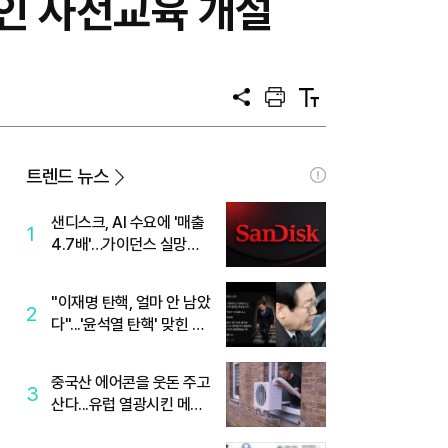
라인 사전교육 개설
공
프
텍
유
린
스
트
트
크
기
트렌드 뉴스
샌디스크, AI 수요에 '매출
1
4.7배'…가이던스 실망에
'주가는 하락'
"이재명 탄핵, 얼마 안 남았
2
다"...'윤석열 탄핵' 맞힌 무
당, '성지글' 등장
중국산 에어콘을 웃돈 주고
3
산다...유럽 열광시킨 메이
디