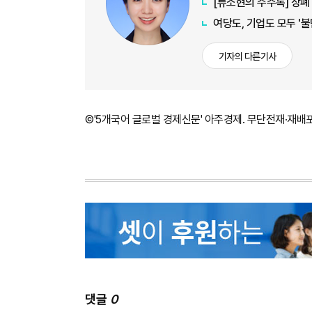
[류소현의 주주톡] 상폐
여당도, 기업도 모두 '
기자의 다른기사
©'5개국어 글로벌 경제신문' 아주경제. 무단전재·재배
댓글
0