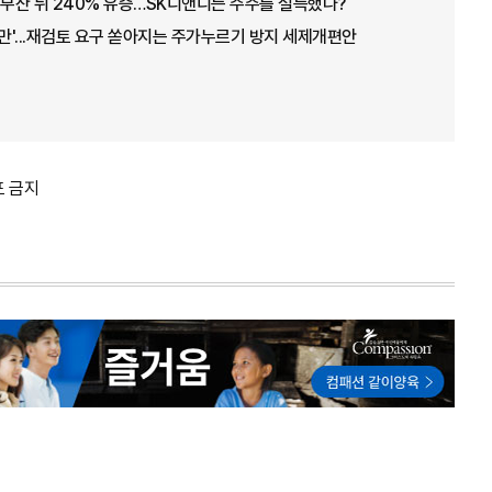
 무산 뒤 240% 유증…SK디앤디는 주주를 설득했나?
불만'...재검토 요구 쏟아지는 주가누르기 방지 세제개편안
포 금지