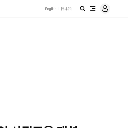
로
English
日本語
그
검
전
인
색
체
메
뉴