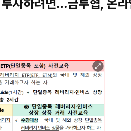
TF 투자하려면…금투협, 온
이
미
지
확
대