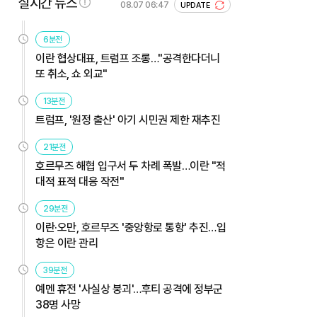
실시간 뉴스
08.07 06:47
UPDATE
6분전
이란 협상대표, 트럼프 조롱…"공격한다더니
또 취소, 쇼 외교"
13분전
트럼프, '원정 출산' 아기 시민권 제한 재추진
21분전
호르무즈 해협 입구서 두 차례 폭발…이란 "적
대적 표적 대응 작전"
29분전
이란·오만, 호르무즈 '중앙항로 통항' 추진…입
항은 이란 관리
39분전
예멘 휴전 '사실상 붕괴'…후티 공격에 정부군
38명 사망