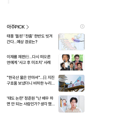
아주PICK
태풍 '돌핀'·'찬홈' 한반도 빗겨
간다…예상 경로는?
이재룡 재판行…다시 떠오른
연예계 '사고 후 미조치' 사례
"한국산 물은 안마셔"…日 지진
구호품 보냈더니 비하한 누리
꾼
'태도 논란' 정준원 "난 배우 하
면 안 되는 사람인가? 생각 했
다"