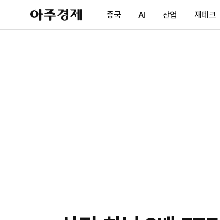
아
중국
AI
산업
재테크
주
경
제