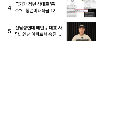
국가가 청년 상대로 '통
4
수'?...청년미래적금 12%
준다더니 "응, 오류야"
신남성연대 배인규 대표 사
5
망…인천 아파트서 숨진 채
발견