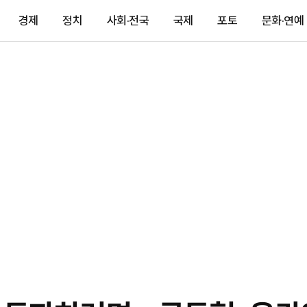
경제
정치
사회·전국
국제
포토
문화·연예