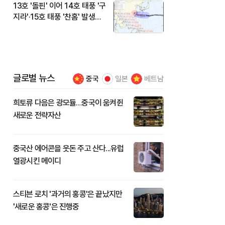
13호 '돌핀' 이어 14호 태풍 '구
지라'·15호 태풍 '찬홈' 발생…
현재 위치와 이동경로는?
글로벌 뉴스
중국
일본
베트남
희토류 다음은 광모듈…중국이 움켜쥔
새로운 전략자산
중국산 에어콘을 웃돈 주고 산다...유럽
열광시킨 메이디
스티븐 로치 '과거의 홍콩'은 끝났지만
'새로운 홍콩'은 진행중