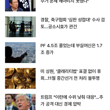
주거 문제 헤아리지 못했다"
경찰, 축구협회 '심판 성접대' 수사 검
토…공소시효가 관건
PF 4.5조 줄었는데 부실여신은 1.7
조 증가
미 상원, '클래리티법' 표결 없이 휴
회…11월 중간선거 전 처리 불투명
트럼프 "이란에 수위 낮춰 대응"…추
가 공격 대신 경제 압박