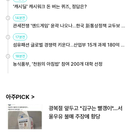
'캐시딜' 캐시워크 돈 버는 퀴즈, 정답은?
14분전
관세전쟁 '엔드게임' 윤곽 나오나…한국 新통상정책 교두보 활
용해야
17분전
섬유패션 글로벌 경쟁력 키운다…산업부 15개 과제 180억 지
원
18분전
농식품부, '천원의 아침밥' 참여 200개 대학 선정
아주PICK >
광복절 앞두고 "김구는 빨갱이"…서
울우유 불매 주장에 황당