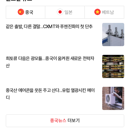
중국
일본
베트남
같은 출발, 다른 결말...CXMT와 푸젠진화의 첫 단추
희토류 다음은 광모듈…중국이 움켜쥔 새로운 전략자
산
중국산 에어콘을 웃돈 주고 산다...유럽 열광시킨 메이
디
중국뉴스
더보기