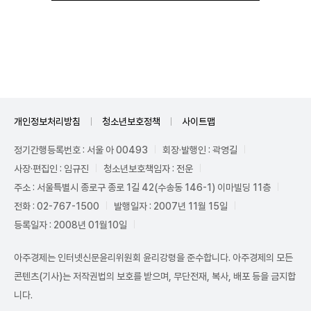
Unmute
개인정보처리방침
청소년보호정책
사이트맵
정기간행등록번호 : 서울 아 00493
회장·발행인 : 곽영길
사장·편집인 : 임규진
청소년보호책임자 : 전운
주소 : 서울특별시 종로구 종로 1길 42(수송동 146-1) 이마빌딩 11층
전화 : 02-767-1500
발행일자 : 2007년 11월 15일
등록일자 : 2008년 01월10일
아주경제는 인터넷신문윤리위원회 윤리강령을 준수합니다. 아주경제의 모든
콘텐츠(기사)는 저작권법의 보호를 받으며, 무단전재, 복사, 배포 등을 금지합
니다.