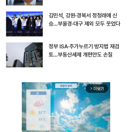
김민석, 강원·경북서 정청래에 신
승…부울경·대구 제외 모두 웃었다
정부 ISA·주가누르기 방지법 재검
토…부동산세제 개편안도 손질
더보기
arrow_forward_ios