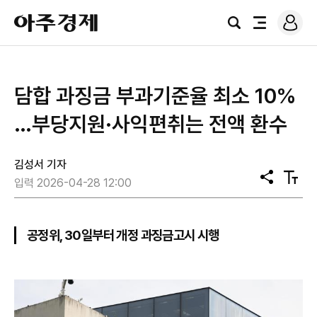
로
아
그
검
전
주
인
색
체
경
메
제
뉴
담합 과징금 부과기준율 최소 10%
…부당지원·사익편취는 전액 환수
김성서 기자
공
텍
입력 2026-04-28 12:00
유
스
트
크
기
공정위, 30일부터 개정 과징금고시 시행