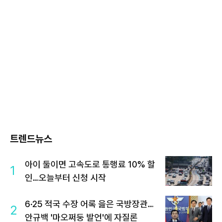
트렌드뉴스
아이 둘이면 고속도로 통행료 10% 할
1
인…오늘부터 신청 시작
6·25 적국 수장 어록 읊은 국방장관…
2
안규백 '마오쩌둥 발언'에 자질론