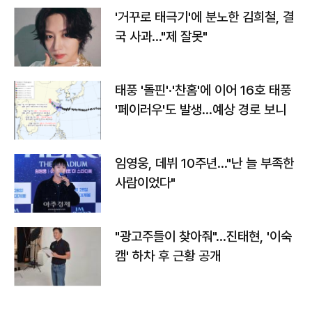
'거꾸로 태극기'에 분노한 김희철, 결
국 사과…"제 잘못"
태풍 '돌핀'·'찬홈'에 이어 16호 태풍
'페이러우'도 발생…예상 경로 보니
임영웅, 데뷔 10주년…"난 늘 부족한
사람이었다"
"광고주들이 찾아줘"…진태현, '이숙
캠' 하차 후 근황 공개