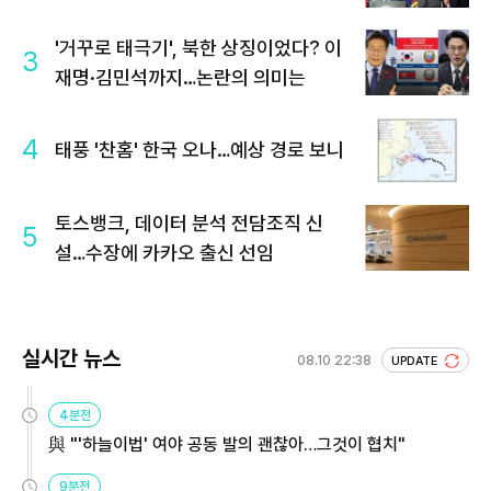
'거꾸로 태극기', 북한 상징이었다? 이
3
재명·김민석까지…논란의 의미는
4
태풍 '찬홈' 한국 오나…예상 경로 보니
토스뱅크, 데이터 분석 전담조직 신
5
설…수장에 카카오 출신 선임
실시간 뉴스
08.10 22:38
UPDATE
4분전
與 "'하늘이법' 여야 공동 발의 괜찮아…그것이 협치"
9분전