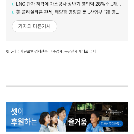
LNG 단가 하락에 가스공사 상반기 영업익 28%↑…해외사업 호조도 한몫
美 폴리실리콘 관세, 태양광 영향줄 듯…산업부 "韓 영향 최소화 협의"
기자의 다른기사
©'5개국어 글로벌 경제신문' 아주경제. 무단전재·재배포 금지