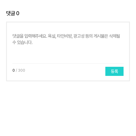
댓글
0
0
/ 300
등록