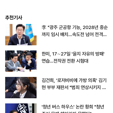
추천기사
李 "광주 군공항 기능, 2028년 중순
까지 임시 배치…속도전 넘어 전격
전"
한미, 17∼27일 '을지 자유의 방패'
연습…전작권 전환 시험대
김건희, '로저비비에 가방 의혹' 김기
현 부부 재판서 "범죄 연상시키지 말
라"
'청년 버스 하우스' 논란 황희 "청년