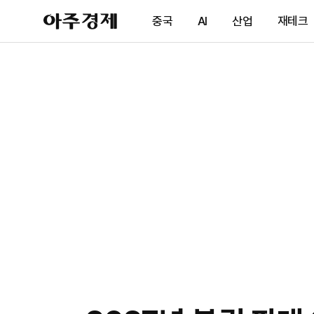
아
중국
AI
산업
재테크
주
경
제