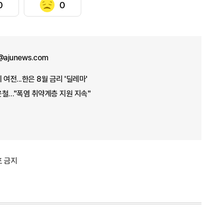
0
0
e@ajunews.com
여전...한은 8월 금리 '딜레마'
윤철…"폭염 취약계층 지원 지속"
포 금지