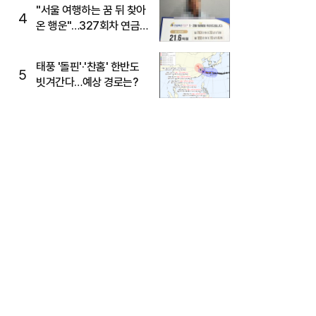
"서울 여행하는 꿈 뒤 찾아
4
온 행운"…327회차 연금
복권720+ 당첨번호조회
주목
태풍 '돌핀'·'찬홈' 한반도
5
빗겨간다…예상 경로는?