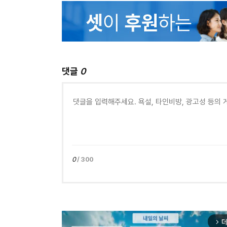
댓글
0
0
/ 300
더
arrow_forward_ios