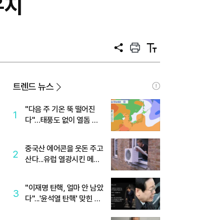
유지
공
프
텍
유
린
스
트
트
크
기
트렌드 뉴스
"다음 주 기온 뚝 떨어진
1
다"…태풍도 없이 열돔 박
살 낸 '이것'
중국산 에어콘을 웃돈 주고
2
산다...유럽 열광시킨 메이
디
"이재명 탄핵, 얼마 안 남았
3
다"...'윤석열 탄핵' 맞힌 무
당, '성지글' 등장