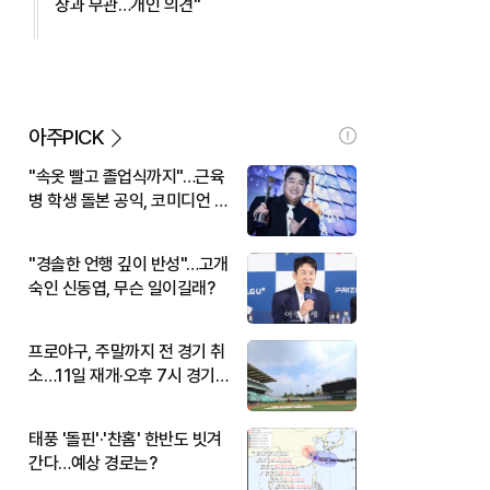
장과 무관…개인 의견"
아주PICK
"속옷 빨고 졸업식까지"…근육
병 학생 돌본 공익, 코미디언 김
규원이었다
"경솔한 언행 깊이 반성"…고개
숙인 신동엽, 무슨 일이길래?
프로야구, 주말까지 전 경기 취
소…11일 재개·오후 7시 경기
시작
태풍 '돌핀'·'찬홈' 한반도 빗겨
간다…예상 경로는?