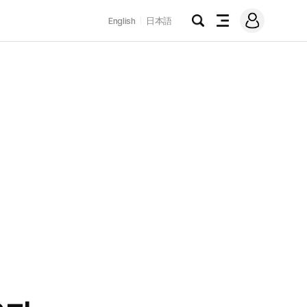
로
English
日本語
그
검
전
인
색
체
메
뉴