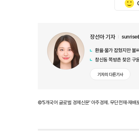
장선아 기자
sunris
환율·물가 잡혔지만 불씨 
창신동 쪽방촌 찾은 구
기자의 다른기사
©'5개국어 글로벌 경제신문' 아주경제. 무단전재·재배