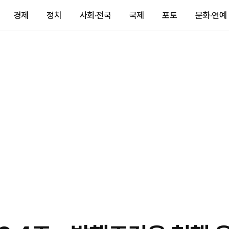
경제
정치
사회·전국
국제
포토
문화·연예