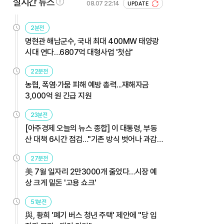
실시간 뉴스
08.07 22:14
UPDATE
2분전
명현관 해남군수, 국내 최대 400MW 태양광
시대 연다…6807억 대형사업 '첫삽'
22분전
농협, 폭염·가뭄 피해 예방 총력...재해자금
3,000억 원 긴급 지원
23분전
[아주경제 오늘의 뉴스 종합] 이 대통령, 부동
산 대책 6시간 점검…"기존 방식 벗어나 과감
히 실행" 外
27분전
美 7월 일자리 2만3000개 줄었다…시장 예
상 크게 밑돈 '고용 쇼크'
51분전
與, 황희 '폐기 버스 청년 주택' 제안에 "당 입