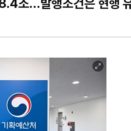
 8.4조…발행조건은 현행 
이
미
지
확
대