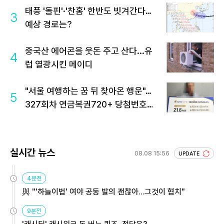
태풍 '돌핀'·'찬홈' 한반도 빗겨간다…
3
예상 경로는?
중국산 에어콘을 웃돈 주고 산다...유
4
럽 열광시킨 메이디
"서울 여행하는 꿈 뒤 찾아온 행운"…
5
327회차 연금복권720+ 당첨번호조
회 주목
실시간 뉴스
08.08 15:56
UPDATE
4분전
與 "'하늘이법' 여야 공동 발의 괜찮아…그것이 협치"
9분전