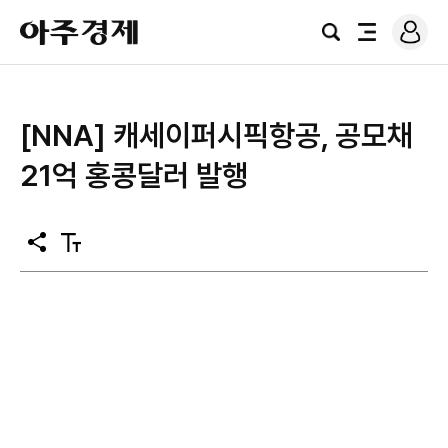
로
아
그
검
전
주
인
색
체
경
메
제
뉴
[NNA] 캐세이퍼시픽항공, 공모채
21억 홍콩달러 발행
공
텍
유
스
트
크
기