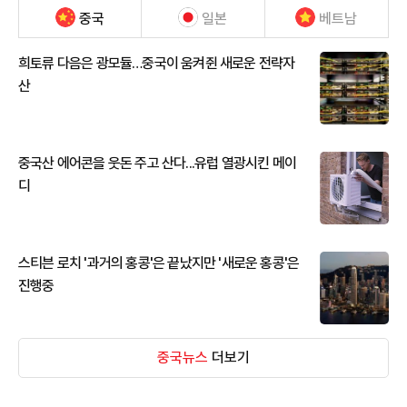
중국
일본
베트남
희토류 다음은 광모듈…중국이 움켜쥔 새로운 전략자
산
중국산 에어콘을 웃돈 주고 산다...유럽 열광시킨 메이
디
스티븐 로치 '과거의 홍콩'은 끝났지만 '새로운 홍콩'은
진행중
중국뉴스
더보기