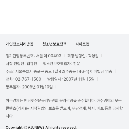
Unmute
개인정보처리방침
청소년보호정책
사이트맵
정기간행등록번호 : 서울 아 00493
회장·발행인 : 곽영길
사장·편집인 : 임규진
청소년보호책임자 : 전운
주소 : 서울특별시 종로구 종로 1길 42(수송동 146-1) 이마빌딩 11층
전화 : 02-767-1500
발행일자 : 2007년 11월 15일
등록일자 : 2008년 01월10일
아주경제는 인터넷신문윤리위원회 윤리강령을 준수합니다. 아주경제의 모든
콘텐츠(기사)는 저작권법의 보호를 받으며, 무단전재, 복사, 배포 등을 금지합
니다.
Copyright ⓒ AJUNEWS All rights reserved.