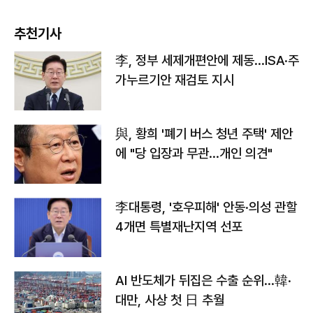
추천기사
李, 정부 세제개편안에 제동…ISA·주
가누르기안 재검토 지시
與, 황희 '폐기 버스 청년 주택' 제안
에 "당 입장과 무관…개인 의견"
李대통령, '호우피해' 안동·의성 관할
4개면 특별재난지역 선포
AI 반도체가 뒤집은 수출 순위…韓·
대만, 사상 첫 日 추월