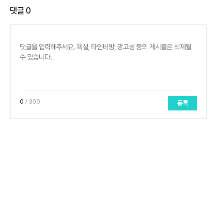
댓글
0
0
/ 300
등록