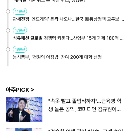
'캐시딜' 캐시워크 돈 버는 퀴즈, 정답은?
14분전
관세전쟁 '엔드게임' 윤곽 나오나…한국 新통상정책 교두보 활
용해야
17분전
섬유패션 글로벌 경쟁력 키운다…산업부 15개 과제 180억 지
원
18분전
농식품부, '천원의 아침밥' 참여 200개 대학 선정
아주PICK >
"속옷 빨고 졸업식까지"…근육병 학
생 돌본 공익, 코미디언 김규원이었
다