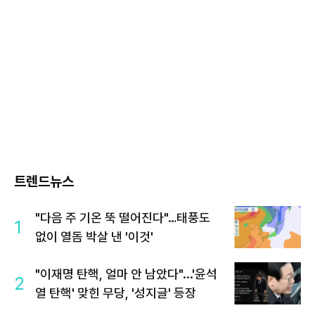
트렌드뉴스
"다음 주 기온 뚝 떨어진다"…태풍도
1
없이 열돔 박살 낸 '이것'
"이재명 탄핵, 얼마 안 남았다"...'윤석
2
열 탄핵' 맞힌 무당, '성지글' 등장