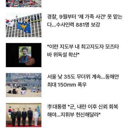
경찰, 9월부터 '제 가족 사건' 못 맡는
다…수사인력 881명 보강
"이란 지도부 내 최고지도자 모즈타
바 위독설 확산"
서울 낮 35도 무더위 계속…동해안
최대 150㎜ 폭우
李대통령 "군, 내란 이후 신뢰 회복
해야…지휘부 헌신해달라"