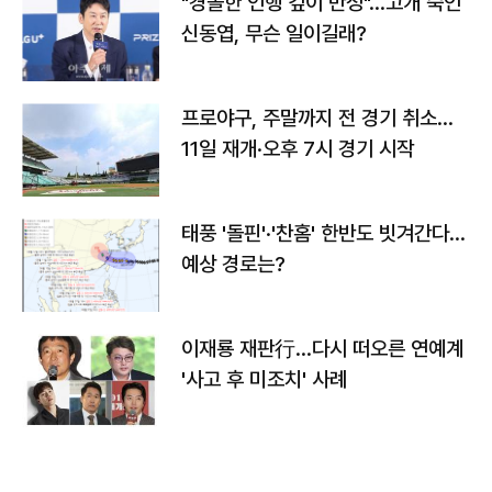
"경솔한 언행 깊이 반성"…고개 숙인
신동엽, 무슨 일이길래?
프로야구, 주말까지 전 경기 취소…
11일 재개·오후 7시 경기 시작
태풍 '돌핀'·'찬홈' 한반도 빗겨간다…
예상 경로는?
이재룡 재판行…다시 떠오른 연예계
'사고 후 미조치' 사례