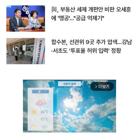
與, 부동산 세제 개편안 비판 오세훈
에 '맹공'…"공급 억제기"
합수본, 선관위 9곳 추가 압색…강남
·서초도 '투표율 허위 입력' 정황
더보기
arrow_forward_ios