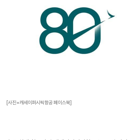
[사진=캐세이퍼시픽항공 페이스북]