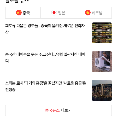
글로벌 뉴스
중국
일본
베트남
희토류 다음은 광모듈…중국이 움켜쥔 새로운 전략자
산
중국산 에어콘을 웃돈 주고 산다...유럽 열광시킨 메이
디
스티븐 로치 '과거의 홍콩'은 끝났지만 '새로운 홍콩'은
진행중
중국뉴스
더보기