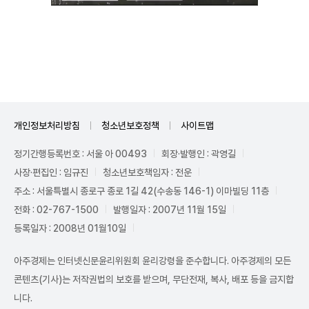
Unmute
개인정보처리방침
청소년보호정책
사이트맵
정기간행등록번호 : 서울 아 00493
회장·발행인 : 곽영길
사장·편집인 : 임규진
청소년보호책임자 : 전운
주소 : 서울특별시 종로구 종로 1길 42(수송동 146-1) 이마빌딩 11층
전화 : 02-767-1500
발행일자 : 2007년 11월 15일
등록일자 : 2008년 01월10일
아주경제는 인터넷신문윤리위원회 윤리강령을 준수합니다. 아주경제의 모든
콘텐츠(기사)는 저작권법의 보호를 받으며, 무단전재, 복사, 배포 등을 금지합
니다.