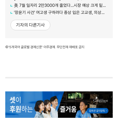
美 7월 일자리 2만3000개 줄었다…시장 예상 크게 밑돈 '고용 쇼크'
'장윤기 사건' 여고생 구하려다 중상 입은 고교생, 의상자 인정
기자의 다른기사
©'5개국어 글로벌 경제신문' 아주경제. 무단전재·재배포 금지