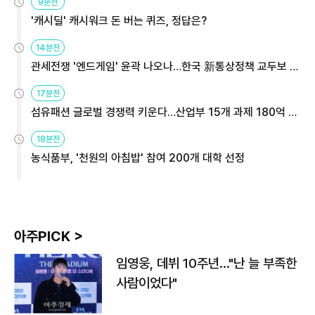
9분전
'캐시딜' 캐시워크 돈 버는 퀴즈, 정답은?
14분전
관세전쟁 '엔드게임' 윤곽 나오나…한국 新통상정책 교두보 활
용해야
17분전
섬유패션 글로벌 경쟁력 키운다…산업부 15개 과제 180억 지
원
18분전
농식품부, '천원의 아침밥' 참여 200개 대학 선정
아주PICK >
임영웅, 데뷔 10주년…"난 늘 부족한
사람이었다"