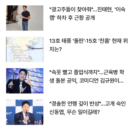
"광고주들이 찾아줘"…진태현, '이숙
캠' 하차 후 근황 공개
13호 태풍 '돌핀'·15호 '찬홈' 현재 위
치는?
"속옷 빨고 졸업식까지"…근육병 학
생 돌본 공익, 코미디언 김규원이었
다
"경솔한 언행 깊이 반성"…고개 숙인
신동엽, 무슨 일이길래?