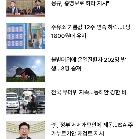
몽규, 홍명보로 하라 지시"
주유소 기름값 12주 연속 하락…L당
1800원대 유지
불볕더위에 온열질환자 202명 발
생…3명 숨져
전국 무더위 지속…동해안 강한 비
李, 정부 세제개편안에 제동…ISA·주
가누르기안 재검토 지시