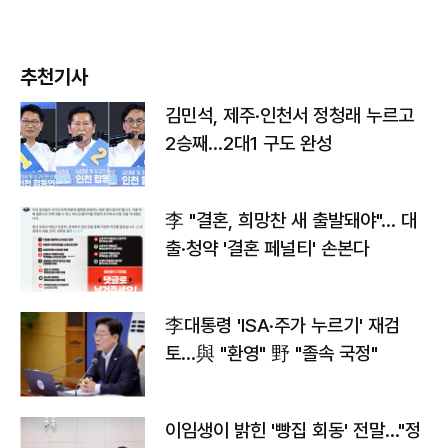
추천기사
김민석, 제주·인천서 정청래 누르고
2승째…2대1 구도 완성
李 "결혼, 희망찬 새 출발돼야"… 대
출·청약 '결혼 페널티' 손본다
李대통령 'ISA·주가 누르기' 재검
토…與 "환영" 野 "졸속 국정"
이임생이 밝힌 '빵집 회동' 전말…"정