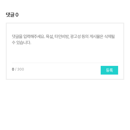
댓글
0
0
/ 300
등록