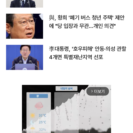
與, 황희 '폐기 버스 청년 주택' 제안
에 "당 입장과 무관…개인 의견"
李대통령, '호우피해' 안동·의성 관할
4개면 특별재난지역 선포
더보기
arrow_forward_ios