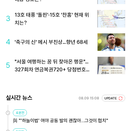
13호 태풍 '돌핀'·15호 '찬홈' 현재 위
3
치는?
4
'축구의 신' 메시 부친상…향년 68세
"서울 여행하는 꿈 뒤 찾아온 행운"…
5
327회차 연금복권720+ 당첨번호조
회 주목
실시간 뉴스
08.09 15:08
UPDATE
4분전
與 "'하늘이법' 여야 공동 발의 괜찮아…그것이 협치"