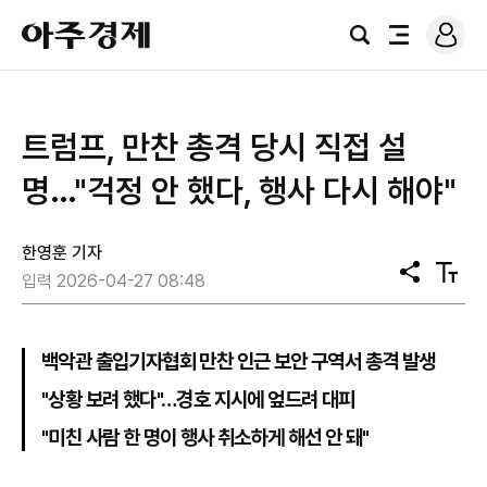
로
아
그
검
전
주
인
색
체
경
메
제
뉴
트럼프, 만찬 총격 당시 직접 설
명…"걱정 안 했다, 행사 다시 해야"
한영훈 기자
공
텍
입력 2026-04-27 08:48
유
스
트
크
기
백악관 출입기자협회 만찬 인근 보안 구역서 총격 발생
"상황 보려 했다"…경호 지시에 엎드려 대피
"미친 사람 한 명이 행사 취소하게 해선 안 돼"