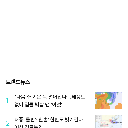
트렌드뉴스
"다음 주 기온 뚝 떨어진다"…태풍도
1
없이 열돔 박살 낸 '이것'
태풍 '돌핀'·'찬홈' 한반도 빗겨간다…
2
예상 경로는?