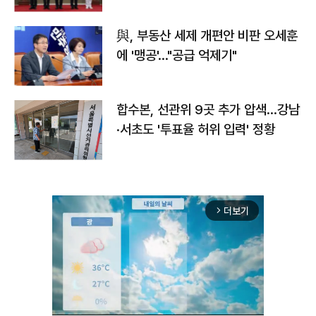
與, 부동산 세제 개편안 비판 오세훈
에 '맹공'…"공급 억제기"
합수본, 선관위 9곳 추가 압색…강남
·서초도 '투표율 허위 입력' 정황
더보기
arrow_forward_ios