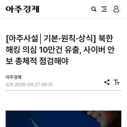
로
아
그
검
전
주
인
색
체
경
메
제
뉴
[아주사설│기본·원칙·상식] 북한
해킹 의심 10만건 유출, 사이버 안
보 총체적 점검해야
아주경제
공
텍
입력 2026-04-27 08:35
유
스
트
크
기