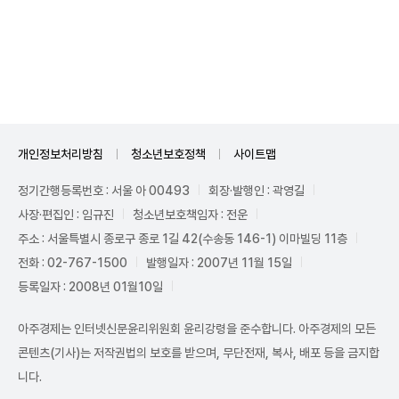
Unmute
개인정보처리방침
청소년보호정책
사이트맵
정기간행등록번호 : 서울 아 00493
회장·발행인 : 곽영길
사장·편집인 : 임규진
청소년보호책임자 : 전운
주소 : 서울특별시 종로구 종로 1길 42(수송동 146-1) 이마빌딩 11층
전화 : 02-767-1500
발행일자 : 2007년 11월 15일
등록일자 : 2008년 01월10일
아주경제는 인터넷신문윤리위원회 윤리강령을 준수합니다. 아주경제의 모든
콘텐츠(기사)는 저작권법의 보호를 받으며, 무단전재, 복사, 배포 등을 금지합
니다.