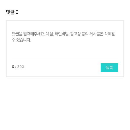
댓글
0
0
/ 300
등록