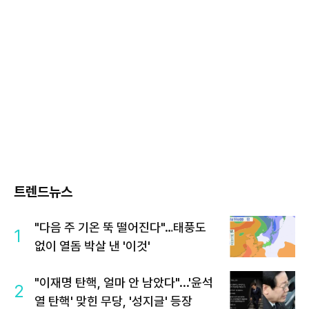
트렌드뉴스
"다음 주 기온 뚝 떨어진다"…태풍도
1
없이 열돔 박살 낸 '이것'
"이재명 탄핵, 얼마 안 남았다"...'윤석
2
열 탄핵' 맞힌 무당, '성지글' 등장