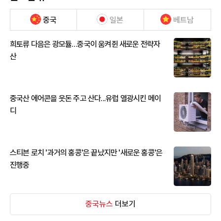
중국
일본
베트남
희토류 다음은 광모듈…중국이 움켜쥔 새로운 전략자
산
중국산 에어콘을 웃돈 주고 산다...유럽 열광시킨 메이
디
스티븐 로치 '과거의 홍콩'은 끝났지만 '새로운 홍콩'은
진행중
중국뉴스
더보기