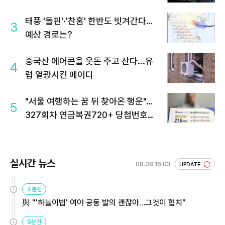
태풍 '돌핀'·'찬홈' 한반도 빗겨간다…
3
예상 경로는?
중국산 에어콘을 웃돈 주고 산다...유
4
럽 열광시킨 메이디
"서울 여행하는 꿈 뒤 찾아온 행운"…
5
327회차 연금복권720+ 당첨번호조
회 주목
실시간 뉴스
08.08 16:03
UPDATE
4분전
與 "'하늘이법' 여야 공동 발의 괜찮아…그것이 협치"
9분전