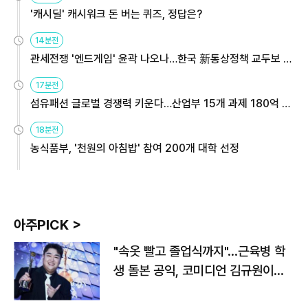
'캐시딜' 캐시워크 돈 버는 퀴즈, 정답은?
14분전
관세전쟁 '엔드게임' 윤곽 나오나…한국 新통상정책 교두보 활
용해야
17분전
섬유패션 글로벌 경쟁력 키운다…산업부 15개 과제 180억 지
원
18분전
농식품부, '천원의 아침밥' 참여 200개 대학 선정
아주PICK >
"속옷 빨고 졸업식까지"…근육병 학
생 돌본 공익, 코미디언 김규원이었
다