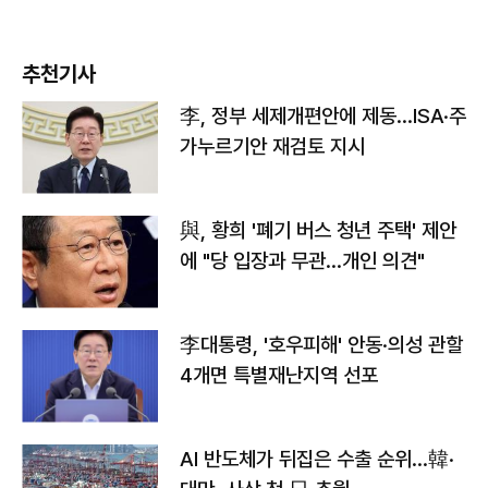
추천기사
李, 정부 세제개편안에 제동…ISA·주
가누르기안 재검토 지시
與, 황희 '폐기 버스 청년 주택' 제안
에 "당 입장과 무관…개인 의견"
李대통령, '호우피해' 안동·의성 관할
4개면 특별재난지역 선포
AI 반도체가 뒤집은 수출 순위…韓·