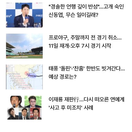
"경솔한 언행 깊이 반성"…고개 숙인
신동엽, 무슨 일이길래?
프로야구, 주말까지 전 경기 취소…
11일 재개·오후 7시 경기 시작
태풍 '돌핀'·'찬홈' 한반도 빗겨간다…
예상 경로는?
이재룡 재판行…다시 떠오른 연예계
'사고 후 미조치' 사례