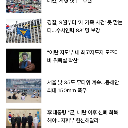
대만, 사상 첫 日 추월
경찰, 9월부터 '제 가족 사건' 못 맡는
다…수사인력 881명 보강
"이란 지도부 내 최고지도자 모즈타
바 위독설 확산"
서울 낮 35도 무더위 계속…동해안
최대 150㎜ 폭우
李대통령 "군, 내란 이후 신뢰 회복
해야…지휘부 헌신해달라"