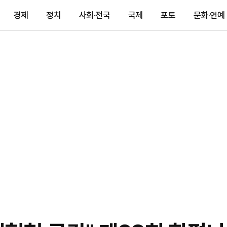
경제
정치
사회·전국
국제
포토
문화·연예