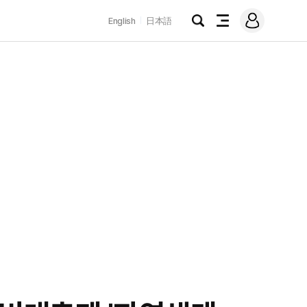
로
English
日本語
그
검
전
인
색
체
메
뉴