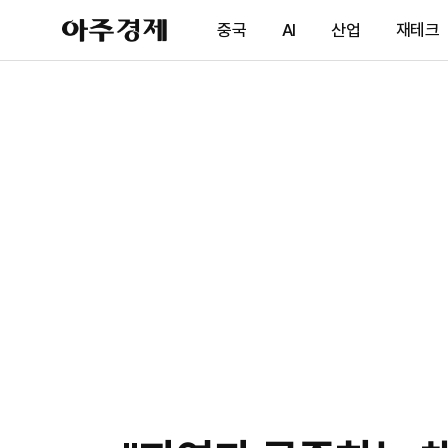
아
중국
AI
산업
재테크
주
경
제