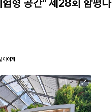
체험형 공간" 제28회 함평
길 이어져
이
미
지
확
대