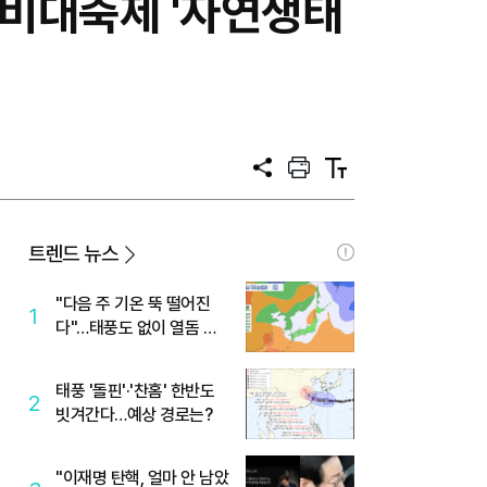
나비대축제 '자연생태
공
프
텍
유
린
스
트
트
크
기
트렌드 뉴스
"다음 주 기온 뚝 떨어진
1
다"…태풍도 없이 열돔 박
살 낸 '이것'
태풍 '돌핀'·'찬홈' 한반도
2
빗겨간다…예상 경로는?
"이재명 탄핵, 얼마 안 남았