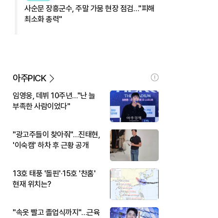
사순문 장흥군수, 주말 가뭄 현장 점검…"피해
최소화 총력"
아주PICK
임영웅, 데뷔 10주년…"난 늘
부족한 사람이었다"
"광고주들이 찾아줘"…진태현,
'이숙캠' 하차 후 근황 공개
13호 태풍 '돌핀'·15호 '찬홈'
현재 위치는?
"속옷 빨고 졸업식까지"…근육