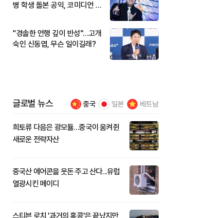
병 학생 돌본 공익, 코미디언 김
규원이었다
"경솔한 언행 깊이 반성"…고개
숙인 신동엽, 무슨 일이길래?
글로벌 뉴스
중국
일본
베트남
희토류 다음은 광모듈…중국이 움켜쥔
새로운 전략자산
중국산 에어콘을 웃돈 주고 산다...유럽
열광시킨 메이디
스티븐 로치 '과거의 홍콩'은 끝났지만