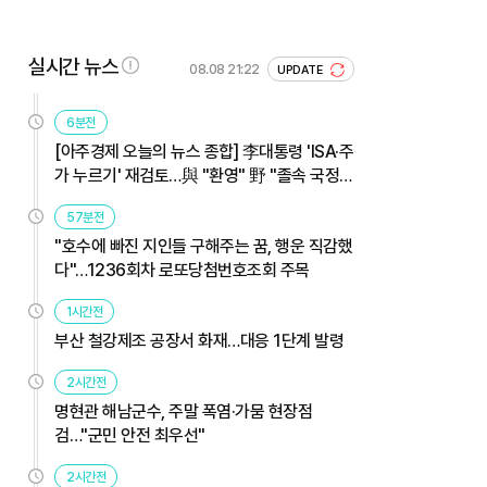
실시간 뉴스
08.08 21:22
UPDATE
6분전
[아주경제 오늘의 뉴스 종합] 李대통령 'ISA·주
가 누르기' 재검토…與 "환영" 野 "졸속 국정"
外
57분전
"호수에 빠진 지인들 구해주는 꿈, 행운 직감했
다"…1236회차 로또당첨번호조회 주목
1시간전
부산 철강제조 공장서 화재…대응 1단계 발령
2시간전
명현관 해남군수, 주말 폭염·가뭄 현장점
검…"군민 안전 최우선"
2시간전