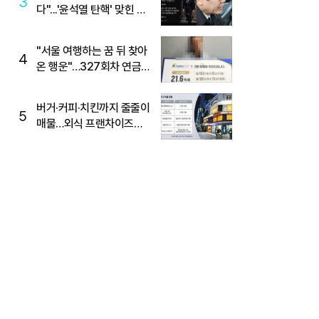
3
다"...'윤석열 탄핵' 맞힌 무
당, '성지글' 등장
"서울 여행하는 꿈 뒤 찾아
4
온 행운"…327회차 연금
복권720+ 당첨번호조회
주목
버거·커피·치킨까지 줄줄이
5
매물…외식 프랜차이즈
M&A '활기'