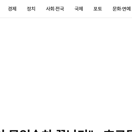
경제
정치
사회·전국
국제
포토
문화·연예