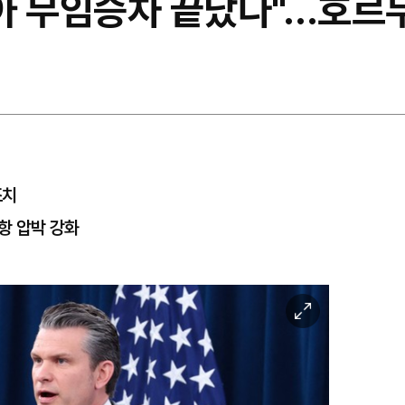
아 무임승차 끝났다"…호르
조치
통항 압박 강화
이
미
지
확