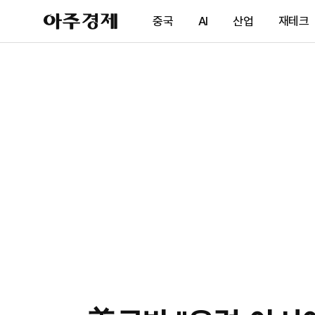
아
중국
AI
산업
재테크
주
경
제