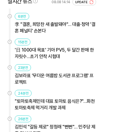
실시간 뉴스
08.08 14:14
UPDATE
6분전
李 "결혼, 희망찬 새 출발돼야"… 대출·청약 '결
혼 페널티' 손본다
15분전
'日 1000대 목표' 기아 PV5, 두 달간 판매 한
자릿수…초기 안착 시험대
23분전
김보라표 '무더운 여름밤 도서관 프로그램' 프
로젝트
24분전
"토마토축제인데 대표 토마토 음식은?"…화천
토마토축제 먹거리 개발 과제
26분전
김민석 "갈등 제로" 정청래 "뻔뻔"… 민주당 제