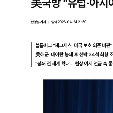
美국방 "유럽·아시
한영훈 기자
입력 2026-04-24 21:50
블룸버그 "헤그세스, 미국 보호 의존 비판"
美해군, 대이란 봉쇄 후 선박 34척 회항 
"봉쇄 전 세계 확대"…협상 여지 언급 속 