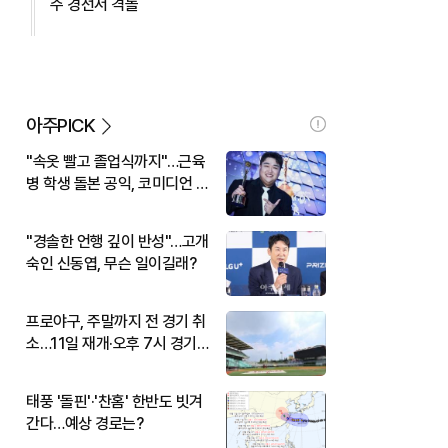
주 경선서 격돌
아주PICK
"속옷 빨고 졸업식까지"…근육
병 학생 돌본 공익, 코미디언 김
규원이었다
"경솔한 언행 깊이 반성"…고개
숙인 신동엽, 무슨 일이길래?
프로야구, 주말까지 전 경기 취
소…11일 재개·오후 7시 경기
시작
태풍 '돌핀'·'찬홈' 한반도 빗겨
간다…예상 경로는?