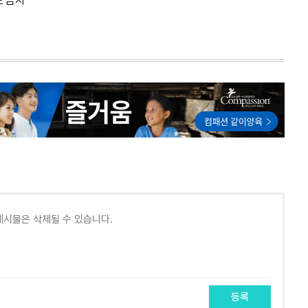
포 금지
등록