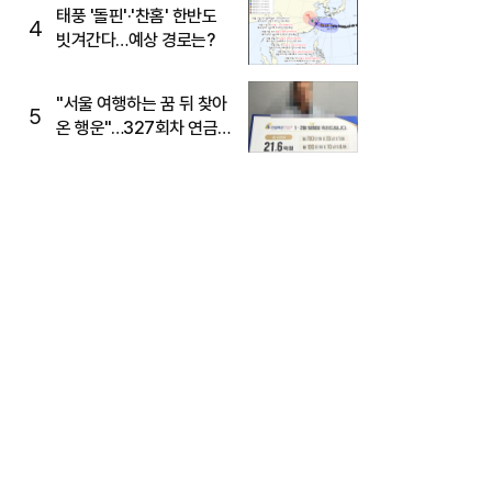
태풍 '돌핀'·'찬홈' 한반도
4
빗겨간다…예상 경로는?
"서울 여행하는 꿈 뒤 찾아
5
온 행운"…327회차 연금
복권720+ 당첨번호조회
주목