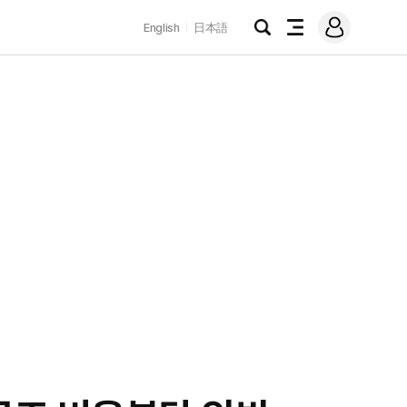
로
English
日本語
그
검
전
인
색
체
메
뉴