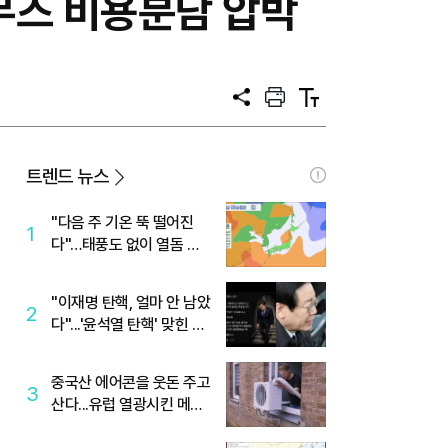
무즈 비용분담 압박
공
프
텍
유
린
스
트
트
크
기
트렌드 뉴스
"다음 주 기온 뚝 떨어진
1
다"…태풍도 없이 열돔 박
살 낸 '이것'
"이재명 탄핵, 얼마 안 남았
2
다"...'윤석열 탄핵' 맞힌 무
당, '성지글' 등장
중국산 에어콘을 웃돈 주고
3
산다...유럽 열광시킨 메이
디