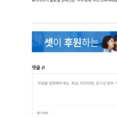
©'5개국어 글로벌 경제신문' 아주경제. 무단전재·재배
댓글
0
0
/ 300