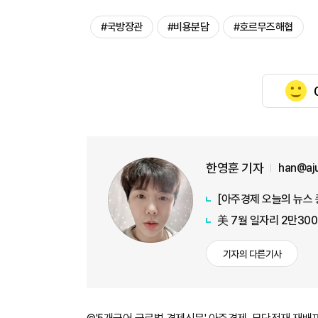
#국방장관
#비용분담
#호르무즈해협
한영훈 기자
han@aj
美 7월 일자리 2만30
기자의 다른기사