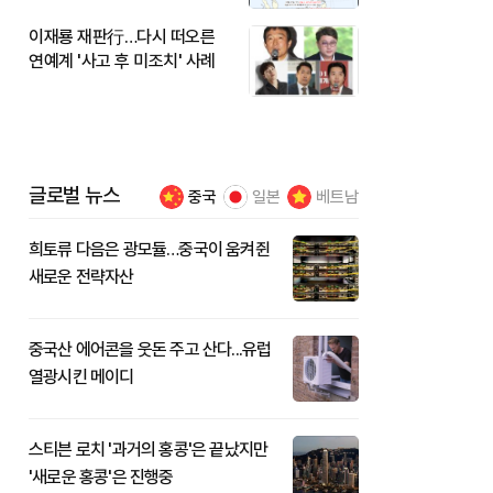
이재룡 재판行…다시 떠오른
연예계 '사고 후 미조치' 사례
글로벌 뉴스
중국
일본
베트남
희토류 다음은 광모듈…중국이 움켜쥔
새로운 전략자산
중국산 에어콘을 웃돈 주고 산다...유럽
열광시킨 메이디
스티븐 로치 '과거의 홍콩'은 끝났지만
'새로운 홍콩'은 진행중