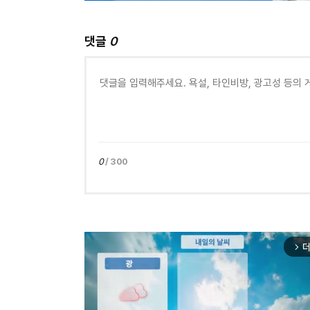
댓글
0
0
/ 300
더
arrow_forward_ios