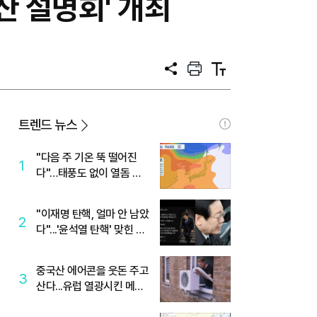
산 설명회' 개최
공
프
텍
유
린
스
트
트
크
기
트렌드 뉴스
"다음 주 기온 뚝 떨어진
1
다"…태풍도 없이 열돔 박
살 낸 '이것'
"이재명 탄핵, 얼마 안 남았
2
다"...'윤석열 탄핵' 맞힌 무
당, '성지글' 등장
중국산 에어콘을 웃돈 주고
3
산다...유럽 열광시킨 메이
디