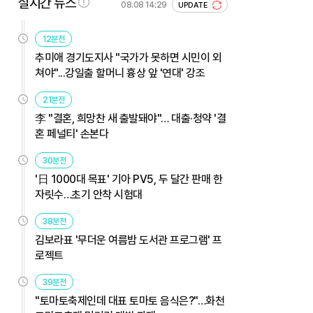
실시간 뉴스
08.08 14:29
UPDATE
12분전
추미애 경기도지사 "국가가 못하면 시민이 외
쳐야"...강일출 할머니 흉상 앞 '연대' 강조
21분전
李 "결혼, 희망찬 새 출발돼야"… 대출·청약 '결
혼 페널티' 손본다
30분전
'日 1000대 목표' 기아 PV5, 두 달간 판매 한
자릿수…초기 안착 시험대
38분전
김보라표 '무더운 여름밤 도서관 프로그램' 프
로젝트
39분전
"토마토축제인데 대표 토마토 음식은?"…화천