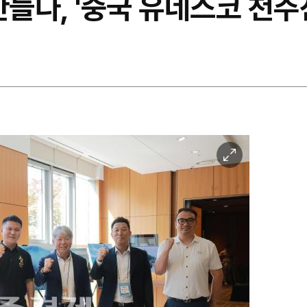
만들다, '중국 유네스코 천주
이
미
지
확
대