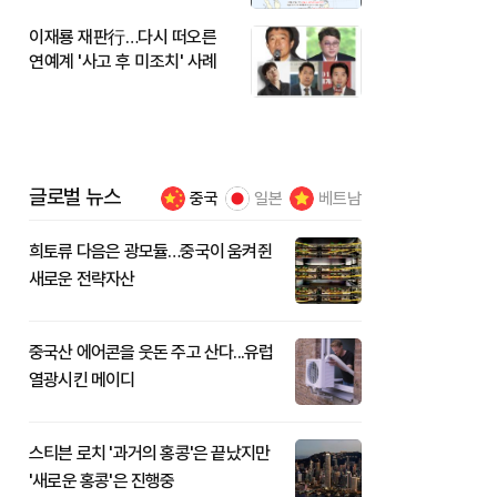
이재룡 재판行…다시 떠오른
연예계 '사고 후 미조치' 사례
글로벌 뉴스
중국
일본
베트남
희토류 다음은 광모듈…중국이 움켜쥔
새로운 전략자산
중국산 에어콘을 웃돈 주고 산다...유럽
열광시킨 메이디
스티븐 로치 '과거의 홍콩'은 끝났지만
'새로운 홍콩'은 진행중