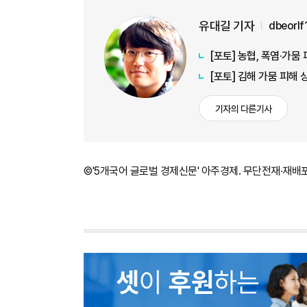
유대길 기자
dbeorl
[포토] 농협, 폭염·가
[포토] 김해 가뭄 피해
기자의 다른기사
©'5개국어 글로벌 경제신문' 아주경제. 무단전재·재배