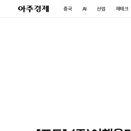
아
중국
AI
산업
재테크
주
경
제