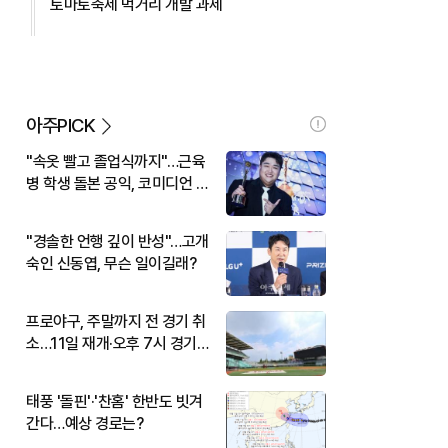
토마토축제 먹거리 개발 과제
아주PICK
"속옷 빨고 졸업식까지"…근육
병 학생 돌본 공익, 코미디언 김
규원이었다
"경솔한 언행 깊이 반성"…고개
숙인 신동엽, 무슨 일이길래?
프로야구, 주말까지 전 경기 취
소…11일 재개·오후 7시 경기
시작
태풍 '돌핀'·'찬홈' 한반도 빗겨
간다…예상 경로는?