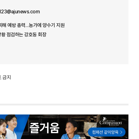
f123@ajunews.com
뭄 피해 예방 총력…농가에 양수기 지원
 상황 점검하는 강호동 회장
포 금지