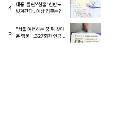
태풍 '돌핀'·'찬홈' 한반도
4
빗겨간다…예상 경로는?
"서울 여행하는 꿈 뒤 찾아
5
온 행운"…327회차 연금
복권720+ 당첨번호조회
주목