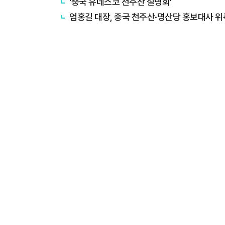
'중국 유네스코 천주산 설명회'
엄홍길 대장, 중국 천주산·명산당 홍보대사 위