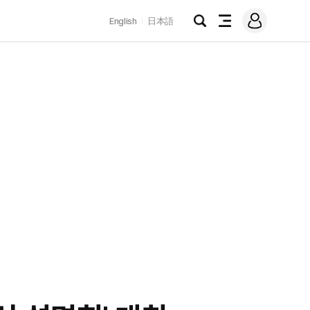
로
English
日本語
그
검
전
인
색
체
메
뉴