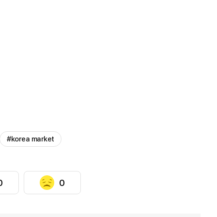
#korea market
0
0