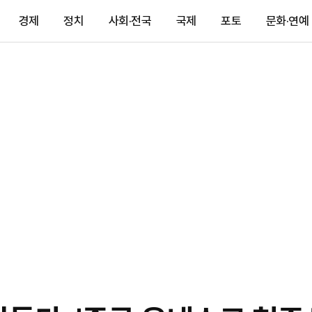
경제
정치
사회·전국
국제
포토
문화·연예