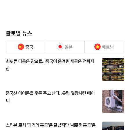
글로벌 뉴스
중국
일본
베트남
희토류 다음은 광모듈…중국이 움켜쥔 새로운 전략자
산
중국산 에어콘을 웃돈 주고 산다...유럽 열광시킨 메이
디
스티븐 로치 '과거의 홍콩'은 끝났지만 '새로운 홍콩'은