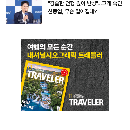
"경솔한 언행 깊이 반성"…고개 숙인
신동엽, 무슨 일이길래?