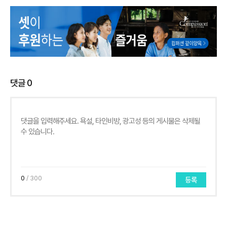
댓글
0
0
/ 300
등록