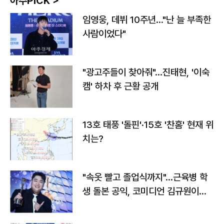
아주PICK >
임영웅, 데뷔 10주년…"난 늘 부족한
사람이었다"
"광고주들이 찾아줘"…진태현, '이숙
캠' 하차 후 근황 공개
13호 태풍 '돌핀'·15호 '찬홈' 현재 위
치는?
"속옷 빨고 졸업식까지"…근육병 학
생 돌본 공익, 코미디언 김규원이었
다