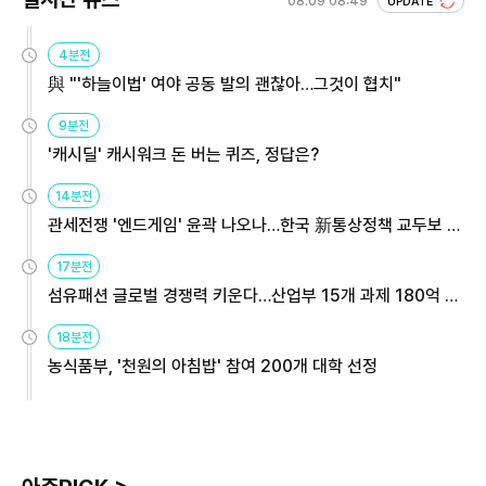
08.09 08:49
UPDATE
4분전
與 "'하늘이법' 여야 공동 발의 괜찮아…그것이 협치"
9분전
'캐시딜' 캐시워크 돈 버는 퀴즈, 정답은?
14분전
관세전쟁 '엔드게임' 윤곽 나오나…한국 新통상정책 교두보 활
용해야
17분전
섬유패션 글로벌 경쟁력 키운다…산업부 15개 과제 180억 지
원
18분전
농식품부, '천원의 아침밥' 참여 200개 대학 선정