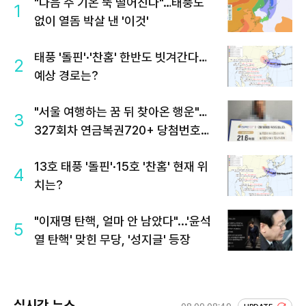
"다음 주 기온 뚝 떨어진다"…태풍도
1
없이 열돔 박살 낸 '이것'
태풍 '돌핀'·'찬홈' 한반도 빗겨간다…
2
예상 경로는?
"서울 여행하는 꿈 뒤 찾아온 행운"…
3
327회차 연금복권720+ 당첨번호조
회 주목
13호 태풍 '돌핀'·15호 '찬홈' 현재 위
4
치는?
"이재명 탄핵, 얼마 안 남았다"...'윤석
5
열 탄핵' 맞힌 무당, '성지글' 등장
실시간 뉴스