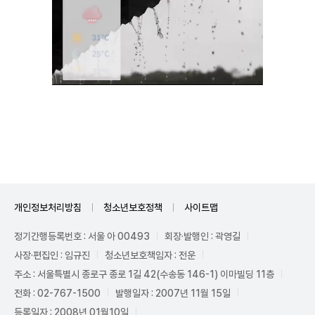
Unmute
개인정보처리방침
청소년보호정책
사이트맵
정기간행등록번호 : 서울 아 00493
회장·발행인 : 곽영길
사장·편집인 : 임규진
청소년보호책임자 : 전운
주소 : 서울특별시 종로구 종로 1길 42(수송동 146-1) 이마빌딩 11층
전화 : 02-767-1500
발행일자 : 2007년 11월 15일
등록일자 : 2008년 01월10일