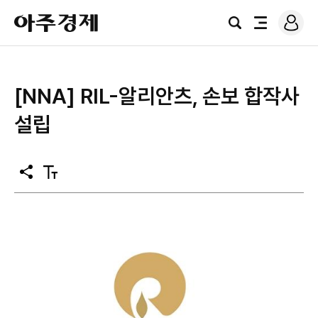
로
아
그
검
전
주
인
색
체
경
메
제
뉴
[NNA] RIL-알리안츠, 손보 합작사
설립
공
텍
유
스
트
크
기