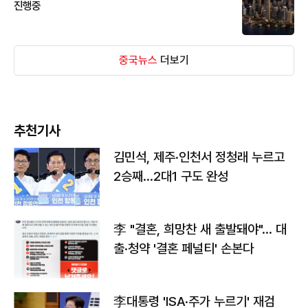
진행중
중국뉴스
더보기
추천기사
김민석, 제주·인천서 정청래 누르고
2승째…2대1 구도 완성
李 "결혼, 희망찬 새 출발돼야"… 대
출·청약 '결혼 페널티' 손본다
李대통령 'ISA·주가 누르기' 재검