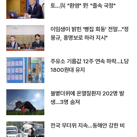
토…與 "환영" 野 "졸속 국정"
이임생이 밝힌 '빵집 회동' 전말…"정
몽규, 홍명보로 하라 지시"
주유소 기름값 12주 연속 하락…L당
1800원대 유지
불볕더위에 온열질환자 202명 발
생…3명 숨져
전국 무더위 지속…동해안 강한 비