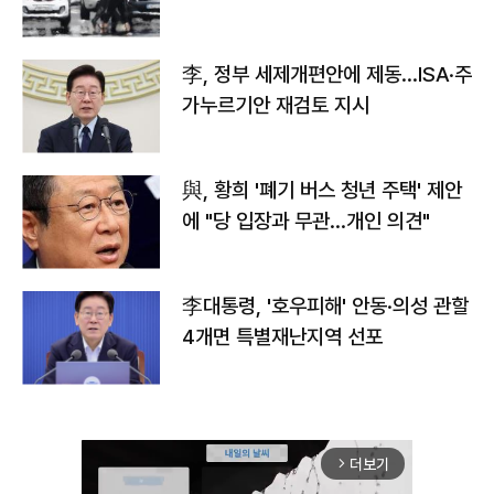
李, 정부 세제개편안에 제동…ISA·주
가누르기안 재검토 지시
與, 황희 '폐기 버스 청년 주택' 제안
에 "당 입장과 무관…개인 의견"
李대통령, '호우피해' 안동·의성 관할
4개면 특별재난지역 선포
더보기
arrow_forward_ios