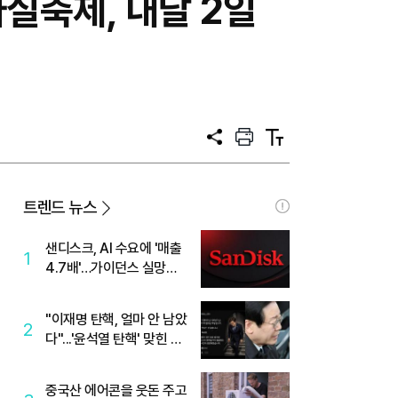
실축제, 내달 2일
공
프
텍
유
린
스
트
트
크
기
트렌드 뉴스
샌디스크, AI 수요에 '매출
1
4.7배'…가이던스 실망에
'주가는 하락'
"이재명 탄핵, 얼마 안 남았
2
다"...'윤석열 탄핵' 맞힌 무
당, '성지글' 등장
중국산 에어콘을 웃돈 주고