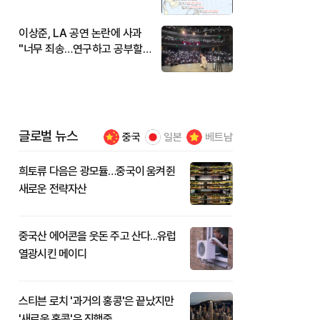
현재 위치와 이동경로는?
이상준, LA 공연 논란에 사과
"너무 죄송…연구하고 공부할
것"
글로벌 뉴스
중국
일본
베트남
희토류 다음은 광모듈…중국이 움켜쥔
새로운 전략자산
중국산 에어콘을 웃돈 주고 산다...유럽
열광시킨 메이디
스티븐 로치 '과거의 홍콩'은 끝났지만
'새로운 홍콩'은 진행중