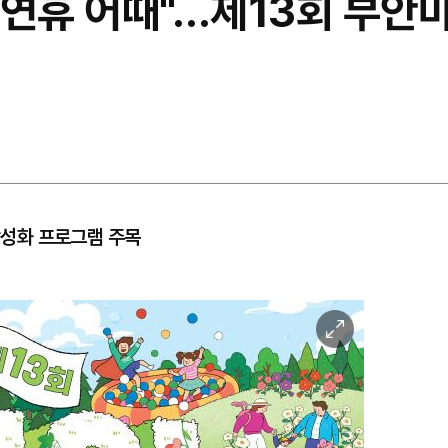
연휴 어때"…제13회 부안마
 활성화 프로그램 주목
이
미
지
확
대