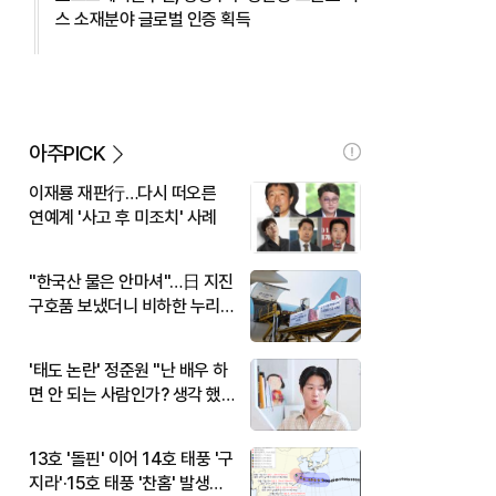
스 소재분야 글로벌 인증 획득
아주PICK
이재룡 재판行…다시 떠오른
연예계 '사고 후 미조치' 사례
"한국산 물은 안마셔"…日 지진
구호품 보냈더니 비하한 누리
꾼
'태도 논란' 정준원 "난 배우 하
면 안 되는 사람인가? 생각 했
다"
13호 '돌핀' 이어 14호 태풍 '구
지라'·15호 태풍 '찬홈' 발생…