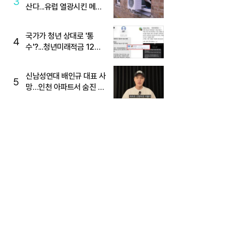
3
산다...유럽 열광시킨 메이
디
국가가 청년 상대로 '통
4
수'?...청년미래적금 12%
준다더니 "응, 오류야"
신남성연대 배인규 대표 사
5
망…인천 아파트서 숨진 채
발견