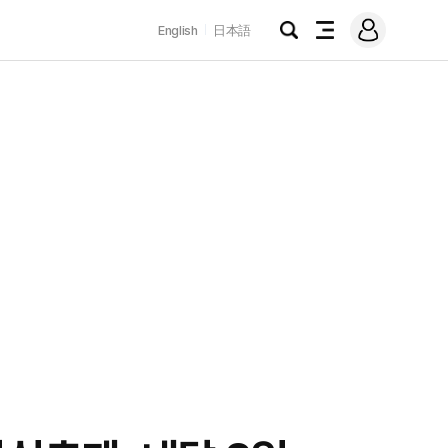
로
English
日本語
그
검
전
인
색
체
메
뉴