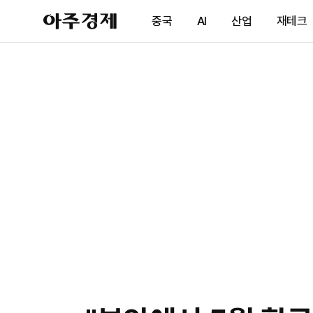
아
중국
AI
산업
재테크
주
경
제