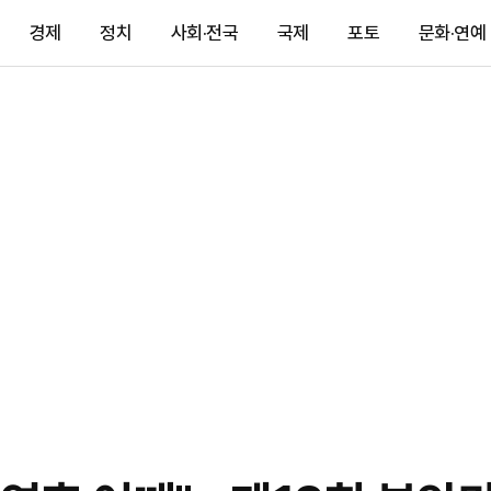
경제
정치
사회·전국
국제
포토
문화·연예