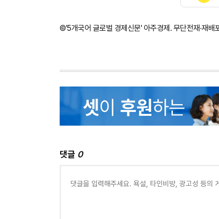
©'5개국어 글로벌 경제신문' 아주경제. 무단전재·재배
댓글
0