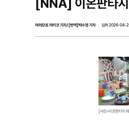
[NNA] 이온판타지
야마모토 마키코 기자/ [번역]박수정 기자
입력 2026-04-24
[사진=이온판타지 제