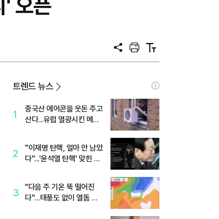
' 오픈
공
프
텍
유
린
스
트
트
크
기
트렌드 뉴스
중국산 에어콘을 웃돈 주고
1
산다...유럽 열광시킨 메이
디
"이재명 탄핵, 얼마 안 남았
2
다"...'윤석열 탄핵' 맞힌 무
당, '성지글' 등장
"다음 주 기온 뚝 떨어진
3
다"…태풍도 없이 열돔 박
살 낸 '이것'