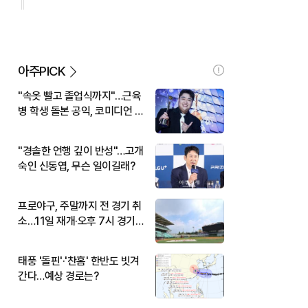
아주PICK
"속옷 빨고 졸업식까지"…근육
병 학생 돌본 공익, 코미디언 김
규원이었다
"경솔한 언행 깊이 반성"…고개
숙인 신동엽, 무슨 일이길래?
프로야구, 주말까지 전 경기 취
소…11일 재개·오후 7시 경기
시작
태풍 '돌핀'·'찬홈' 한반도 빗겨
간다…예상 경로는?