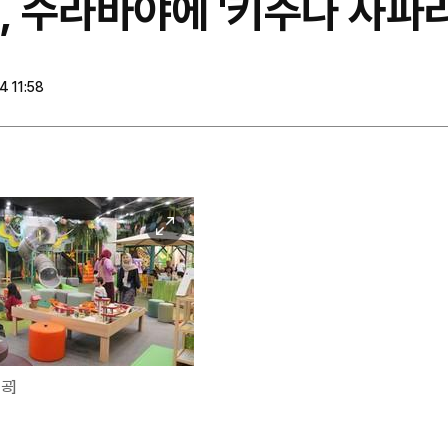
, 수라바야에 '키주나 사파리
 11:58
이
미
지
확
대
공]