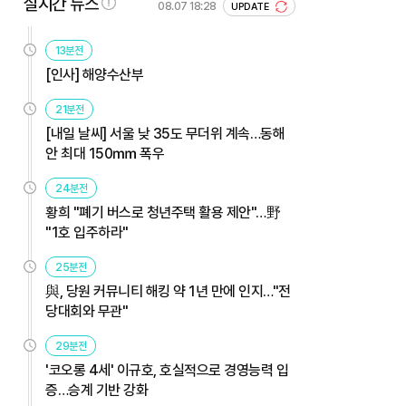
실시간 뉴스
08.07 18:28
UPDATE
13분전
[인사] 해양수산부
21분전
[내일 날씨] 서울 낮 35도 무더위 계속…동해
안 최대 150㎜ 폭우
24분전
황희 "폐기 버스로 청년주택 활용 제안"…野
"1호 입주하라"
25분전
與, 당원 커뮤니티 해킹 약 1년 만에 인지…"전
당대회와 무관"
29분전
'코오롱 4세' 이규호, 호실적으로 경영능력 입
증…승계 기반 강화