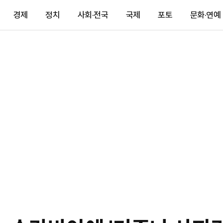
경제
정치
사회·전국
국제
포토
문화·연예