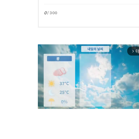
0
/ 300
더
arrow_forward_ios
Mut