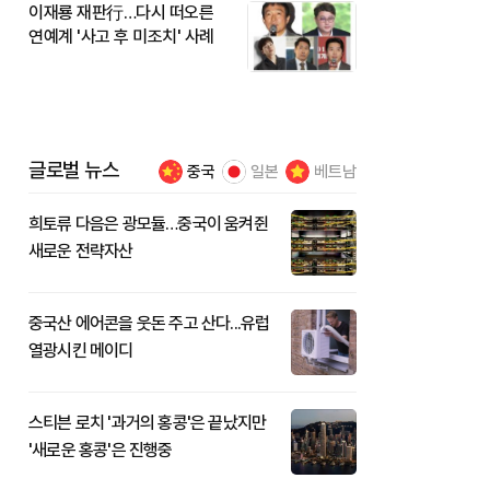
이재룡 재판行…다시 떠오른
연예계 '사고 후 미조치' 사례
글로벌 뉴스
중국
일본
베트남
희토류 다음은 광모듈…중국이 움켜쥔
새로운 전략자산
중국산 에어콘을 웃돈 주고 산다...유럽
열광시킨 메이디
스티븐 로치 '과거의 홍콩'은 끝났지만
'새로운 홍콩'은 진행중