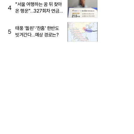
"서울 여행하는 꿈 뒤 찾아
4
온 행운"…327회차 연금
복권720+ 당첨번호조회
주목
태풍 '돌핀'·'찬홈' 한반도
5
빗겨간다…예상 경로는?