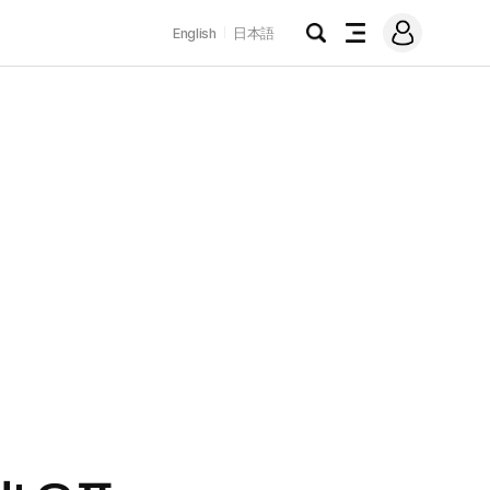
로
English
日本語
그
검
전
인
색
체
메
뉴