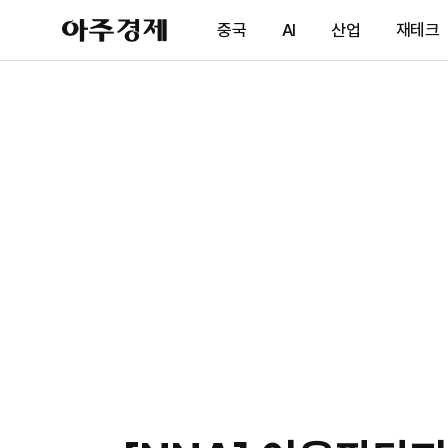
아
중국
AI
산업
재테크
주
경
제