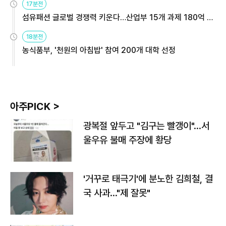
17분전
섬유패션 글로벌 경쟁력 키운다…산업부 15개 과제 180억 지
원
18분전
농식품부, '천원의 아침밥' 참여 200개 대학 선정
아주PICK >
광복절 앞두고 "김구는 빨갱이"…서
울우유 불매 주장에 황당
'거꾸로 태극기'에 분노한 김희철, 결
국 사과…"제 잘못"