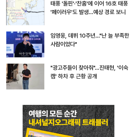
태풍 '돌핀'·'찬홈'에 이어 16호 태풍
'페이러우'도 발생…예상 경로 보니
임영웅, 데뷔 10주년…"난 늘 부족한
사람이었다"
"광고주들이 찾아줘"…진태현, '이숙
캠' 하차 후 근황 공개