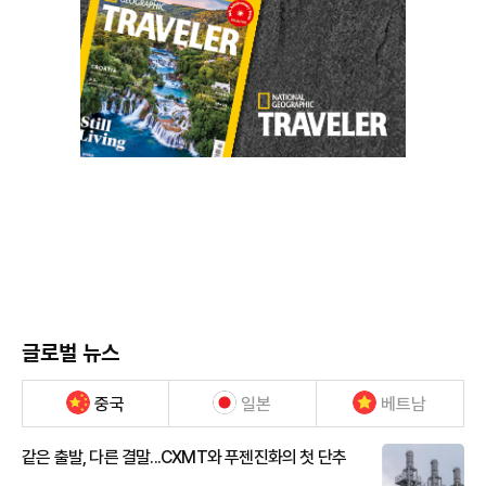
글로벌 뉴스
중국
일본
베트남
같은 출발, 다른 결말...CXMT와 푸젠진화의 첫 단추