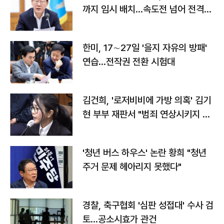
까지 임시 배치…속도전 넘어 전격
전"
한미, 17∼27일 '을지 자유의 방패'
연습…전작권 전환 시험대
김건희, '로저비비에 가방 의혹' 김기
현 부부 재판서 "범죄 연상시키지 말
라"
'청년 버스 하우스' 논란 황희 "청년
주거 문제 헤아리지 못했다"
경찰, 축구협회 '심판 성접대' 수사 검
토…공소시효가 관건