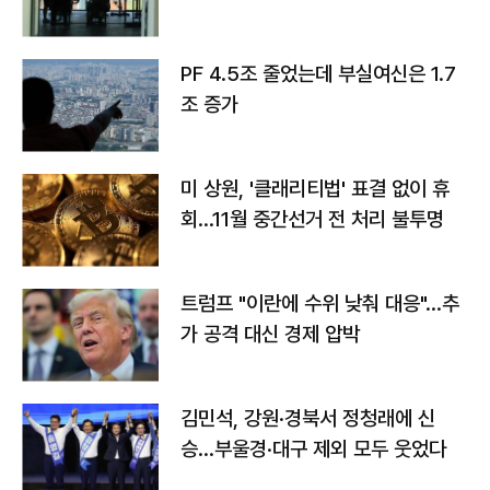
PF 4.5조 줄었는데 부실여신은 1.7
조 증가
미 상원, '클래리티법' 표결 없이 휴
회…11월 중간선거 전 처리 불투명
트럼프 "이란에 수위 낮춰 대응"…추
가 공격 대신 경제 압박
김민석, 강원·경북서 정청래에 신
승…부울경·대구 제외 모두 웃었다