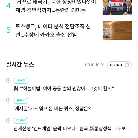
'거꾸로 태극기', 북한 상징이었다? 이
4
재명·김민석까지…논란의 의미는
토스뱅크, 데이터 분석 전담조직 신
5
설…수장에 카카오 출신 선임
실시간 뉴스
08.10 19:01
UPDATE
4분전
與 "'하늘이법' 여야 공동 발의 괜찮아…그것이 협치"
9분전
'캐시딜' 캐시워크 돈 버는 퀴즈, 정답은?
14분전
관세전쟁 '엔드게임' 윤곽 나오나…한국 新통상정책 교두보 활
용해야