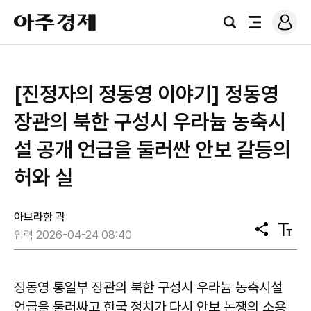
로
아
그
검
전
주
인
색
체
경
메
제
뉴
[진정자의 정동영 이야기] 정동영
장관의 북한 구성시 우라늄 농축시
설 공개 언급을 둘러싼 안보 갈등의
허와 실
아브라함 곽
공
텍
입력 2026-04-24 08:40
유
스
트
크
기
정동영 통일부 장관의 북한 구성시 우라늄 농축시설
언급을 둘러싸고 한국 정치가 다시 안보 논쟁의 소용