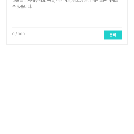
0
/ 300
등록