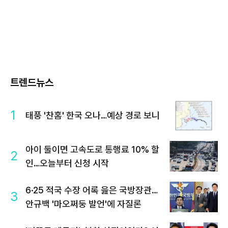
트렌드뉴스
1
태풍 '찬홈' 한국 오나…예상 경로 보니
아이 둘이면 고속도로 통행료 10% 할
2
인…오늘부터 신청 시작
6·25 적국 수장 어록 읊은 국방장관…
3
안규백 '마오쩌둥 발언'에 자질론