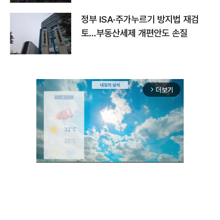
정부 ISA·주가누르기 방지법 재검
토…부동산세제 개편안도 손질
더보기
arrow_forward_ios
Unmute