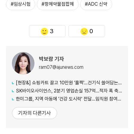
#임상시험
#항체약물접합체
#ADC 신약
3
0
박보람 기자
ram07@ajunews.com
[현장&] 쇼핑카트 끌고 10만원 '훌쩍'…건기식 쓸어담는 '약들의 천국'
SK바이오사이언스, 2분기 영업손실 157억…적자 폭 축소, IDT 실적 개선 영향
한미그룹, 지역 아동에 '건강 도시락' 전달…임직원 참여 나눔 실천
기자의 다른기사