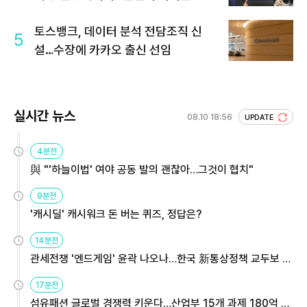
토스뱅크, 데이터 분석 전담조직 신
5
설…수장에 카카오 출신 선임
실시간 뉴스
08.10 18:56
UPDATE
4분전
與 "'하늘이법' 여야 공동 발의 괜찮아…그것이 협치"
9분전
'캐시딜' 캐시워크 돈 버는 퀴즈, 정답은?
14분전
관세전쟁 '엔드게임' 윤곽 나오나…한국 新통상정책 교두보 활
용해야
17분전
섬유패션 글로벌 경쟁력 키운다…산업부 15개 과제 180억 지