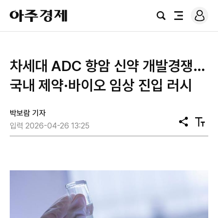
로
아
그
검
전
주
인
색
체
경
메
제
뉴
차세대 ADC 항암 신약 개발경쟁…
국내 제약·바이오 임상 진입 러시
박보람 기자
공
텍
입력 2026-04-26 13:25
유
스
트
크
기