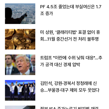
PF 4.5조 줄었는데 부실여신은 1.7
조 증가
미 상원, '클래리티법' 표결 없이 휴
회…11월 중간선거 전 처리 불투명
트럼프 "이란에 수위 낮춰 대응"…추
가 공격 대신 경제 압박
김민석, 강원·경북서 정청래에 신
승…부울경·대구 제외 모두 웃었다
정부 ISA·주가누르기 방지법 재검