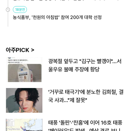
원
18분전
농식품부, '천원의 아침밥' 참여 200개 대학 선정
아주PICK >
광복절 앞두고 "김구는 빨갱이"…서
울우유 불매 주장에 황당
'거꾸로 태극기'에 분노한 김희철, 결
국 사과…"제 잘못"
태풍 '돌핀'·'찬홈'에 이어 16호 태풍
'페이러우'도 발생…예상 경로 보니