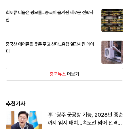
희토류 다음은 광모듈…중국이 움켜쥔 새로운 전략자
산
중국산 에어콘을 웃돈 주고 산다...유럽 열광시킨 메이
디
중국뉴스
더보기
추천기사
李 "광주 군공항 기능, 2028년 중순
까지 임시 배치…속도전 넘어 전격