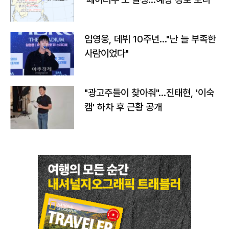
임영웅, 데뷔 10주년…"난 늘 부족한
사람이었다"
"광고주들이 찾아줘"…진태현, '이숙
캠' 하차 후 근황 공개