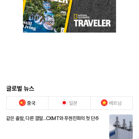
글로벌 뉴스
중국
일본
베트남
같은 출발, 다른 결말...CXMT와 푸젠진화의 첫 단추