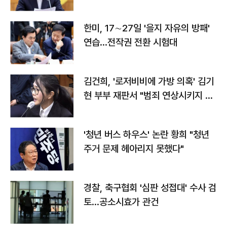
전"
한미, 17∼27일 '을지 자유의 방패'
연습…전작권 전환 시험대
김건희, '로저비비에 가방 의혹' 김기
현 부부 재판서 "범죄 연상시키지 말
라"
'청년 버스 하우스' 논란 황희 "청년
주거 문제 헤아리지 못했다"
경찰, 축구협회 '심판 성접대' 수사 검
토…공소시효가 관건