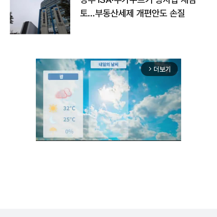
토…부동산세제 개편안도 손질
더보기
arrow_forward_ios
Unmute