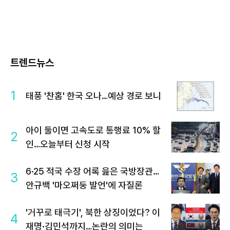
트렌드뉴스
1
태풍 '찬홈' 한국 오나…예상 경로 보니
아이 둘이면 고속도로 통행료 10% 할
2
인…오늘부터 신청 시작
6·25 적국 수장 어록 읊은 국방장관…
3
안규백 '마오쩌둥 발언'에 자질론
'거꾸로 태극기', 북한 상징이었다? 이
4
재명·김민석까지…논란의 의미는