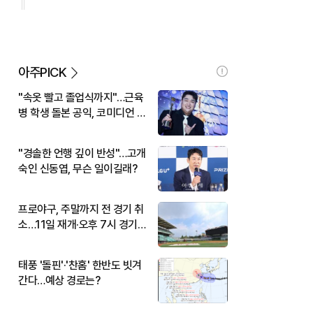
아주PICK
"속옷 빨고 졸업식까지"…근육
병 학생 돌본 공익, 코미디언 김
규원이었다
"경솔한 언행 깊이 반성"…고개
숙인 신동엽, 무슨 일이길래?
프로야구, 주말까지 전 경기 취
소…11일 재개·오후 7시 경기
시작
태풍 '돌핀'·'찬홈' 한반도 빗겨
간다…예상 경로는?