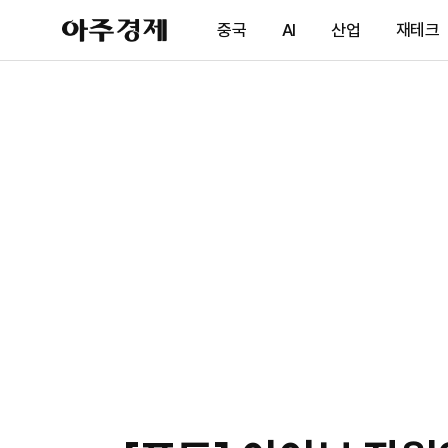
아
중국
AI
산업
재테크
주
경
제