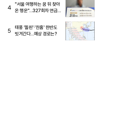
"서울 여행하는 꿈 뒤 찾아
4
온 행운"…327회차 연금
복권720+ 당첨번호조회
주목
태풍 '돌핀'·'찬홈' 한반도
5
빗겨간다…예상 경로는?