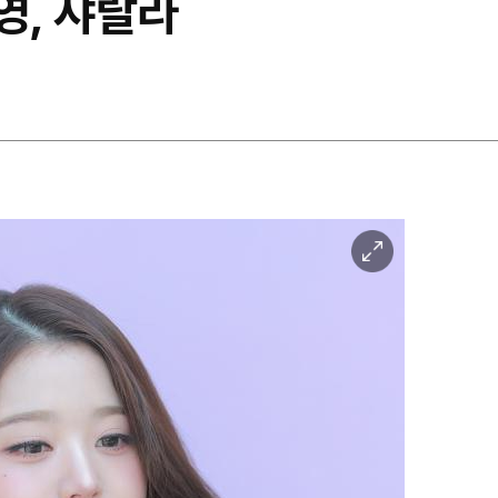
영, 샤랄라
이
미
지
확
대