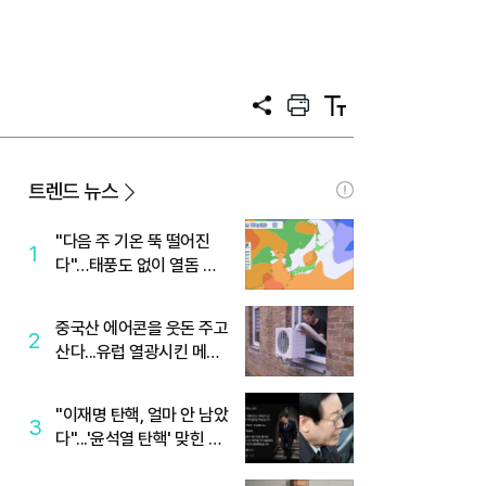
공
프
텍
유
린
스
트
트
크
기
트렌드 뉴스
"다음 주 기온 뚝 떨어진
1
다"…태풍도 없이 열돔 박
살 낸 '이것'
중국산 에어콘을 웃돈 주고
2
산다...유럽 열광시킨 메이
디
"이재명 탄핵, 얼마 안 남았
3
다"...'윤석열 탄핵' 맞힌 무
당, '성지글' 등장