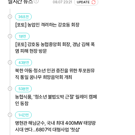
실시간 뉴스
08.07 23:21
UPDATE
36초전
[포토] 농업인 격려하는 강호동 회장
1분전
[포토] 강호동 농협중앙회 회장, 경남 김해 폭
염 피해 현장 방문
43분전
북한 아동·청소년 인권 증진을 위한 투포원뮤
직 통일 꿈나무 희망음악회 개최
53분전
농협식품, '청소년 불법도박 근절' 릴레이 캠페
인 동참
1시간전
명현관 해남군수, 국내 최대 400MW 태양광
시대 연다…6807억 대형사업 '첫삽'