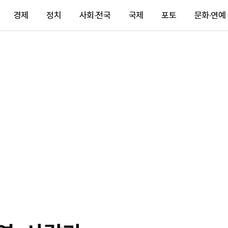
경제
정치
사회·전국
국제
포토
문화·연예