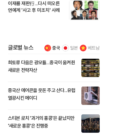
이재룡 재판行…다시 떠오른
연예계 '사고 후 미조치' 사례
글로벌 뉴스
중국
일본
베트남
희토류 다음은 광모듈…중국이 움켜쥔
새로운 전략자산
중국산 에어콘을 웃돈 주고 산다...유럽
열광시킨 메이디
스티븐 로치 '과거의 홍콩'은 끝났지만
'새로운 홍콩'은 진행중