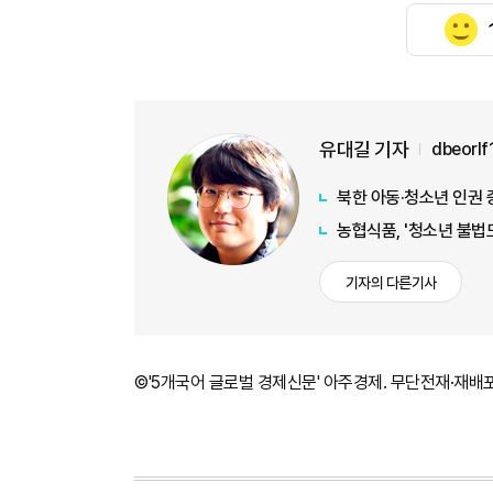
유대길 기자
dbeorl
북한 아동·청소년 인권
농협식품, '청소년 불법
기자의 다른기사
©'5개국어 글로벌 경제신문' 아주경제. 무단전재·재배