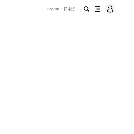
로
English
日本語
그
검
전
인
색
체
메
뉴