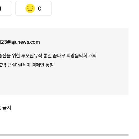
1
0
f123@ajunews.com
 증진을 위한 투포원뮤직 통일 꿈나무 희망음악회 개최
도박 근절' 릴레이 캠페인 동참
포 금지