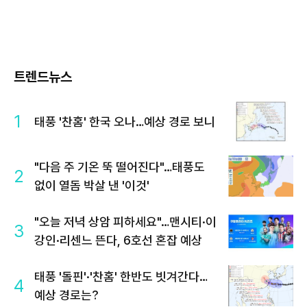
트렌드뉴스
1
태풍 '찬홈' 한국 오나…예상 경로 보니
"다음 주 기온 뚝 떨어진다"…태풍도
2
없이 열돔 박살 낸 '이것'
"오늘 저녁 상암 피하세요"…맨시티·이
3
강인·리센느 뜬다, 6호선 혼잡 예상
태풍 '돌핀'·'찬홈' 한반도 빗겨간다…
4
예상 경로는?