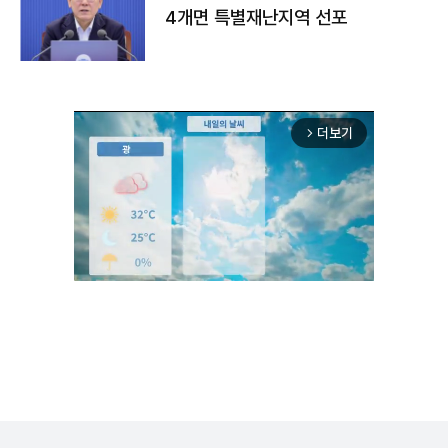
4개면 특별재난지역 선포
더보기
arrow_forward_ios
Mute