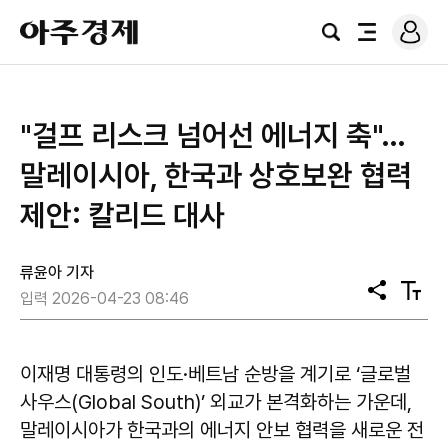
로
아
그
검
전
주
인
색
체
경
메
제
뉴
"걸프 리스크 넘어선 에너지 축"…
말레이시아, 한국과 상호보완 협력
제안: 칼리드 대사
류윤아 기자
공
텍
입력 2026-04-23 08:46
유
스
트
크
기
이재명 대통령의 인도·베트남 순방을 계기로 ‘글로벌
사우스(Global South)’ 외교가 본격화하는 가운데,
말레이시아가 한국과의 에너지 안보 협력을 새로운 전