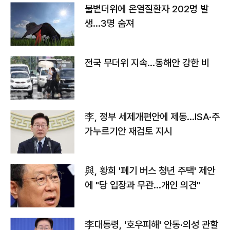
불볕더위에 온열질환자 202명 발
생…3명 숨져
전국 무더위 지속…동해안 강한 비
李, 정부 세제개편안에 제동…ISA·주
가누르기안 재검토 지시
與, 황희 '폐기 버스 청년 주택' 제안
에 "당 입장과 무관…개인 의견"
李대통령, '호우피해' 안동·의성 관할