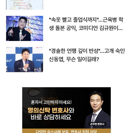
"속옷 빨고 졸업식까지"…근육병 학
생 돌본 공익, 코미디언 김규원이었
다
"경솔한 언행 깊이 반성"…고개 숙인
신동엽, 무슨 일이길래?