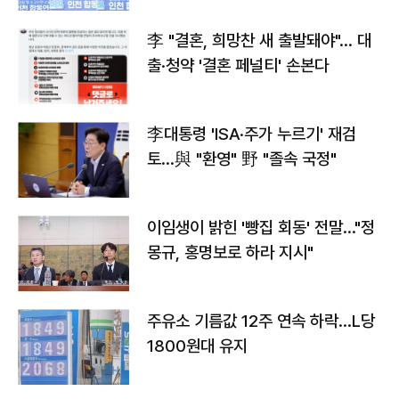
李 "결혼, 희망찬 새 출발돼야"… 대
출·청약 '결혼 페널티' 손본다
李대통령 'ISA·주가 누르기' 재검
토…與 "환영" 野 "졸속 국정"
이임생이 밝힌 '빵집 회동' 전말…"정
몽규, 홍명보로 하라 지시"
주유소 기름값 12주 연속 하락…L당
1800원대 유지