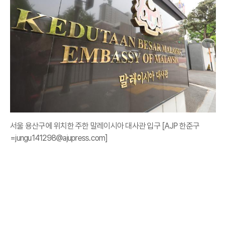
서울 용산구에 위치한 주한 말레이시아 대사관 입구 [AJP 한준구
=jungu141298@ajupress.com]