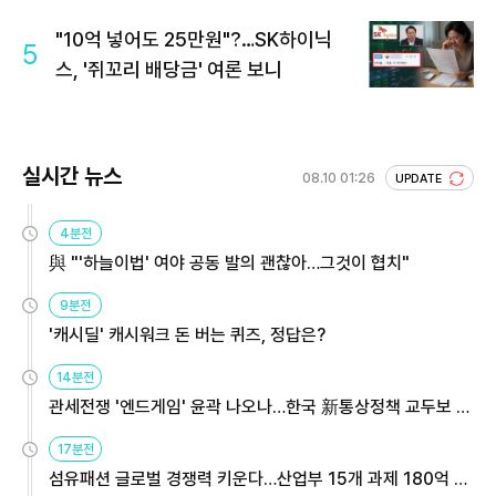
"10억 넣어도 25만원"?…SK하이닉
5
스, '쥐꼬리 배당금' 여론 보니
실시간 뉴스
08.10 01:26
UPDATE
4분전
與 "'하늘이법' 여야 공동 발의 괜찮아…그것이 협치"
9분전
'캐시딜' 캐시워크 돈 버는 퀴즈, 정답은?
14분전
관세전쟁 '엔드게임' 윤곽 나오나…한국 新통상정책 교두보 활
용해야
17분전
섬유패션 글로벌 경쟁력 키운다…산업부 15개 과제 180억 지