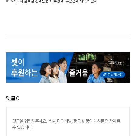
©'5개국어 글로벌 경제신문' 아주경제. 무단전재·재배포 금지
댓글
0