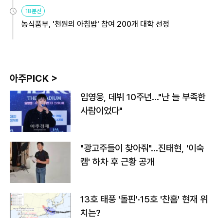
원
18분전
농식품부, '천원의 아침밥' 참여 200개 대학 선정
아주PICK >
임영웅, 데뷔 10주년…"난 늘 부족한
사람이었다"
"광고주들이 찾아줘"…진태현, '이숙
캠' 하차 후 근황 공개
13호 태풍 '돌핀'·15호 '찬홈' 현재 위
치는?