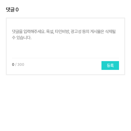
댓글
0
0
/ 300
등록