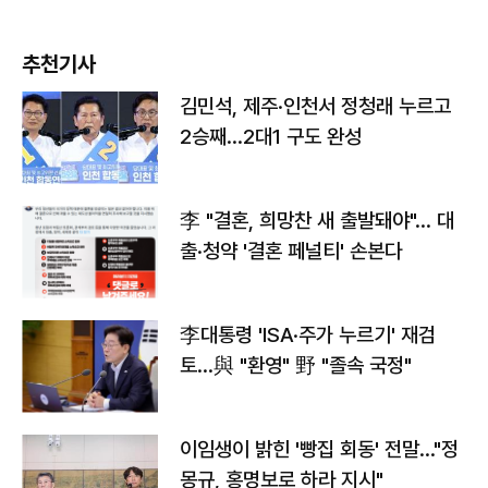
추천기사
김민석, 제주·인천서 정청래 누르고
2승째…2대1 구도 완성
李 "결혼, 희망찬 새 출발돼야"… 대
출·청약 '결혼 페널티' 손본다
李대통령 'ISA·주가 누르기' 재검
토…與 "환영" 野 "졸속 국정"
이임생이 밝힌 '빵집 회동' 전말…"정
몽규, 홍명보로 하라 지시"