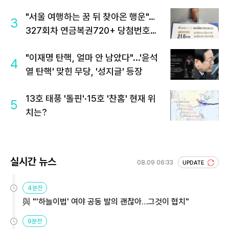
"서울 여행하는 꿈 뒤 찾아온 행운"…
3
327회차 연금복권720+ 당첨번호조
회 주목
"이재명 탄핵, 얼마 안 남았다"...'윤석
4
열 탄핵' 맞힌 무당, '성지글' 등장
13호 태풍 '돌핀'·15호 '찬홈' 현재 위
5
치는?
실시간 뉴스
08.09 06:33
UPDATE
4분전
與 "'하늘이법' 여야 공동 발의 괜찮아…그것이 협치"
9분전