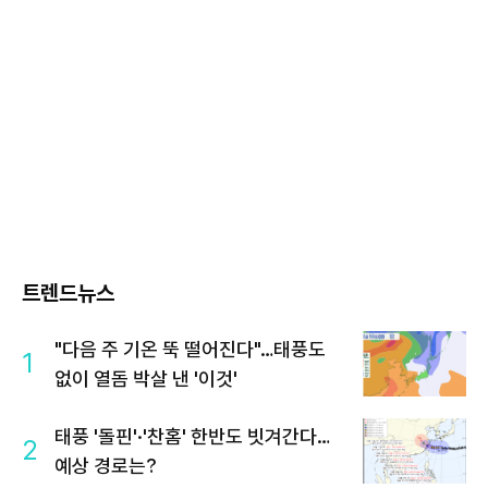
트렌드뉴스
"다음 주 기온 뚝 떨어진다"…태풍도
1
없이 열돔 박살 낸 '이것'
태풍 '돌핀'·'찬홈' 한반도 빗겨간다…
2
예상 경로는?