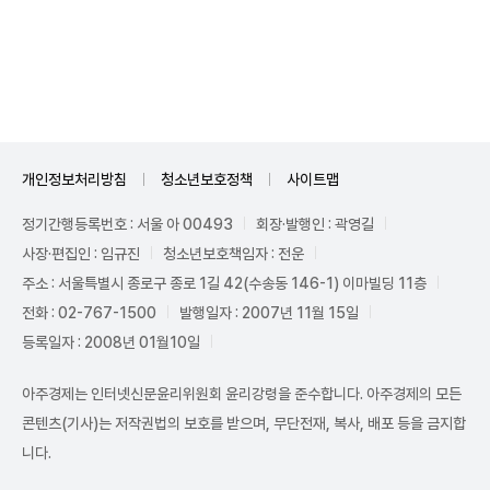
Unmute
개인정보처리방침
청소년보호정책
사이트맵
정기간행등록번호 : 서울 아 00493
회장·발행인 : 곽영길
사장·편집인 : 임규진
청소년보호책임자 : 전운
주소 : 서울특별시 종로구 종로 1길 42(수송동 146-1) 이마빌딩 11층
전화 : 02-767-1500
발행일자 : 2007년 11월 15일
등록일자 : 2008년 01월10일
아주경제는 인터넷신문윤리위원회 윤리강령을 준수합니다. 아주경제의 모든
콘텐츠(기사)는 저작권법의 보호를 받으며, 무단전재, 복사, 배포 등을 금지합
니다.