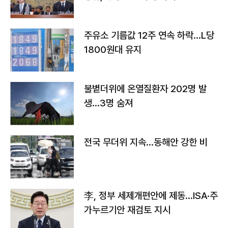
주유소 기름값 12주 연속 하락…L당
1800원대 유지
불볕더위에 온열질환자 202명 발
생…3명 숨져
전국 무더위 지속…동해안 강한 비
李, 정부 세제개편안에 제동…ISA·주
가누르기안 재검토 지시