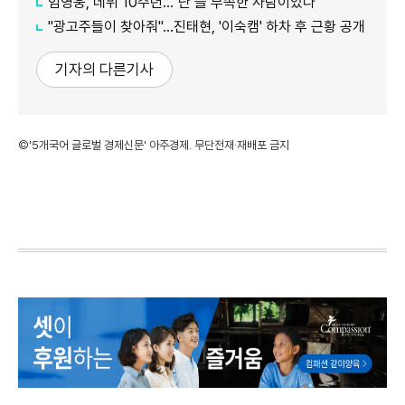
임영웅, 데뷔 10주년…"난 늘 부족한 사람이었다"
"광고주들이 찾아줘"…진태현, '이숙캠' 하차 후 근황 공개
기자의 다른기사
©'5개국어 글로벌 경제신문' 아주경제. 무단전재·재배포 금지