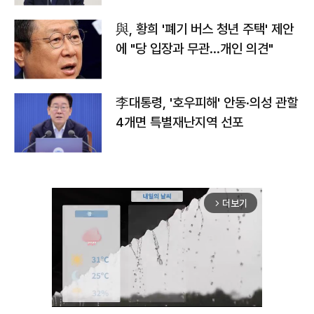
與, 황희 '폐기 버스 청년 주택' 제안
에 "당 입장과 무관…개인 의견"
李대통령, '호우피해' 안동·의성 관할
4개면 특별재난지역 선포
더보기
arrow_forward_ios