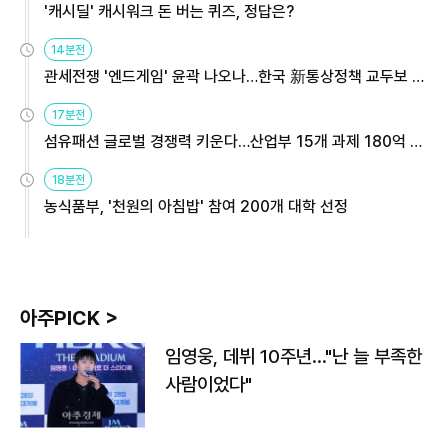
'캐시딜' 캐시워크 돈 버는 퀴즈, 정답은?
14분전
관세전쟁 '엔드게임' 윤곽 나오나…한국 新통상정책 교두보 활
용해야
17분전
섬유패션 글로벌 경쟁력 키운다…산업부 15개 과제 180억 지
원
18분전
농식품부, '천원의 아침밥' 참여 200개 대학 선정
아주PICK >
임영웅, 데뷔 10주년…"난 늘 부족한
사람이었다"