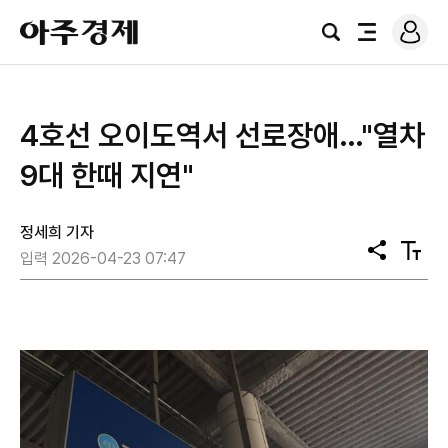
로
아
그
검
전
주
인
색
체
경
메
제
뉴
4호선 오이도역서 선로장애…"열차
9대 한때 지연"
정세희 기자
공
텍
입력 2026-04-23 07:47
유
스
트
크
기