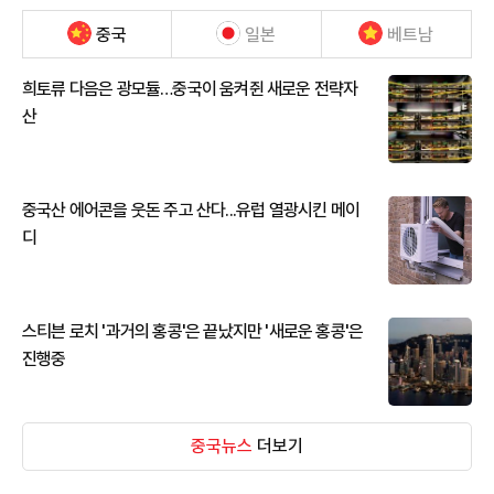
중국
일본
베트남
희토류 다음은 광모듈…중국이 움켜쥔 새로운 전략자
산
중국산 에어콘을 웃돈 주고 산다...유럽 열광시킨 메이
디
스티븐 로치 '과거의 홍콩'은 끝났지만 '새로운 홍콩'은
진행중
중국뉴스
더보기