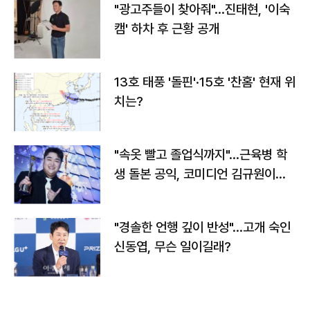
"광고주들이 찾아줘"…진태현, '이숙
캠' 하차 후 근황 공개
13호 태풍 '돌핀'·15호 '찬홈' 현재 위
치는?
"속옷 빨고 졸업식까지"…근육병 학
생 돌본 공익, 코미디언 김규원이었
다
"경솔한 언행 깊이 반성"…고개 숙인
신동엽, 무슨 일이길래?