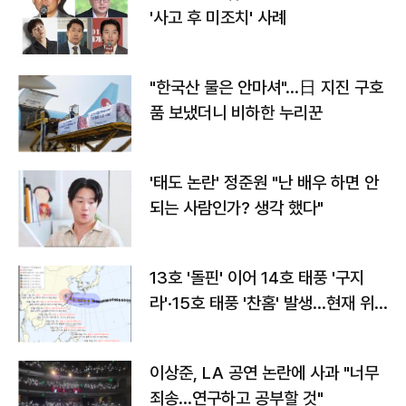
'사고 후 미조치' 사례
"한국산 물은 안마셔"…日 지진 구호
품 보냈더니 비하한 누리꾼
'태도 논란' 정준원 "난 배우 하면 안
되는 사람인가? 생각 했다"
13호 '돌핀' 이어 14호 태풍 '구지
라'·15호 태풍 '찬홈' 발생…현재 위
치와 이동경로는?
이상준, LA 공연 논란에 사과 "너무
죄송…연구하고 공부할 것"