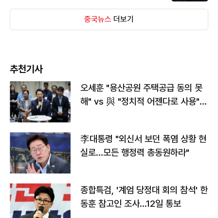
중국뉴스
더보기
추천기사
오세훈 "용산공원 주택공급 동의 못
해" vs 與 "정치적 어젠다로 사용"
맞불
李대통령 "외신서 보던 폭염 상황 현
실로…모든 행정력 총동원하라"
종합특검, '계엄 당정대 회의 참석' 한
동훈 참고인 조사...12일 통보