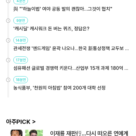
4분전
與 "'하늘이법' 여야 공동 발의 괜찮아…그것이 협치"
9분전
'캐시딜' 캐시워크 돈 버는 퀴즈, 정답은?
14분전
관세전쟁 '엔드게임' 윤곽 나오나…한국 新통상정책 교두보 활
용해야
17분전
섬유패션 글로벌 경쟁력 키운다…산업부 15개 과제 180억 지
원
18분전
농식품부, '천원의 아침밥' 참여 200개 대학 선정
아주PICK >
이재룡 재판行…다시 떠오른 연예계