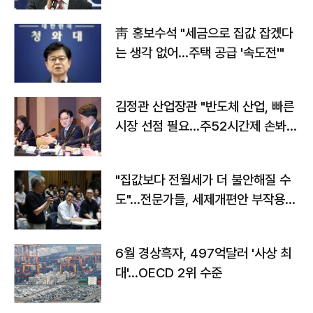
靑 홍보수석 "세금으로 집값 잡겠다
는 생각 없어…주택 공급 '속도전'"
김정관 산업장관 "반도체 산업, 빠른
시장 선점 필요…주52시간제 손봐
야"
"집값보다 전월세가 더 불안해질 수
도"…전문가들, 세제개편안 부작용
우려
6월 경상흑자, 497억달러 '사상 최
대'…OECD 2위 수준