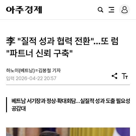
로
아
그
검
전
주
인
색
체
경
메
제
뉴
李 "질적 성과 협력 전환"…또 럼
"파트너 신뢰 구축"
하노이(베트남)=김봉철 기자
공
텍
입력 2026-04-22 20:57
유
스
트
크
기
베트남 서기장과 정상·확대회담…실질적 성과 도출 필요성
공감대