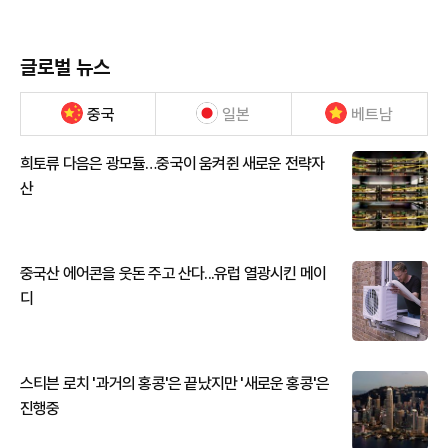
글로벌 뉴스
중국
일본
베트남
희토류 다음은 광모듈…중국이 움켜쥔 새로운 전략자
산
중국산 에어콘을 웃돈 주고 산다...유럽 열광시킨 메이
디
스티븐 로치 '과거의 홍콩'은 끝났지만 '새로운 홍콩'은
진행중