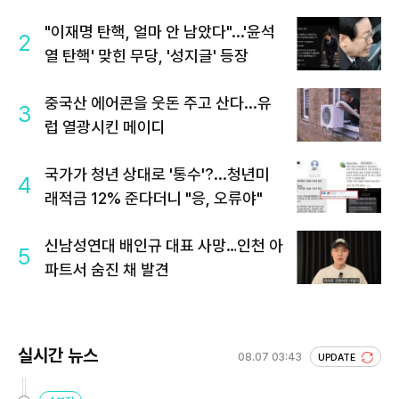
"이재명 탄핵, 얼마 안 남았다"...'윤석
2
열 탄핵' 맞힌 무당, '성지글' 등장
중국산 에어콘을 웃돈 주고 산다...유
3
럽 열광시킨 메이디
국가가 청년 상대로 '통수'?...청년미
4
래적금 12% 준다더니 "응, 오류야"
신남성연대 배인규 대표 사망…인천 아
5
파트서 숨진 채 발견
실시간 뉴스
08.07 03:43
UPDATE