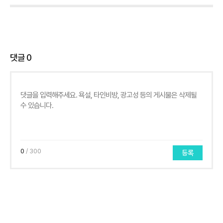
댓글
0
0
/ 300
등록