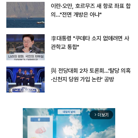
이란·오만, 호르무즈 새 항로 좌표 합
의…"전면 개방은 아냐"
李대통령 "쿠데타 소지 없애려면 사
관학교 통합"
與 전당대회 2차 토론회…'탈당 의혹
·신천지 당원 가입 논란' 공방
더보기
arrow_forward_ios