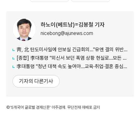
하노이(베트남)=김봉철 기자
nicebong@ajunews.com
靑, 北 탄도미사일에 안보실 긴급회의…"유엔 결의 위반, 즉각 중단 촉구"
[종합] 李대통령 "외신서 보던 폭염 상황 현실로…모든 행정력 총동원하라"
李대통령 "청년 대책 속도 높여야…교육·취업·결혼 중심 정책 재편"
기자의 다른기사
©'5개국어 글로벌 경제신문' 아주경제. 무단전재·재배포 금지