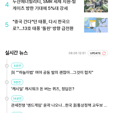
두산에너빌리티, SMR 세제 지원·빌
4
게이츠 방한 기대에 5%대 강세
"중국 간다"던 태풍, 다시 한국으
5
로?...13호 태풍 '돌핀' 방향 급전환
실시간 뉴스
08.06 12:51
UPDATE
4분전
與 "'하늘이법' 여야 공동 발의 괜찮아…그것이 협치"
9분전
'캐시딜' 캐시워크 돈 버는 퀴즈, 정답은?
14분전
관세전쟁 '엔드게임' 윤곽 나오나…한국 新통상정책 교두보 활
용해야