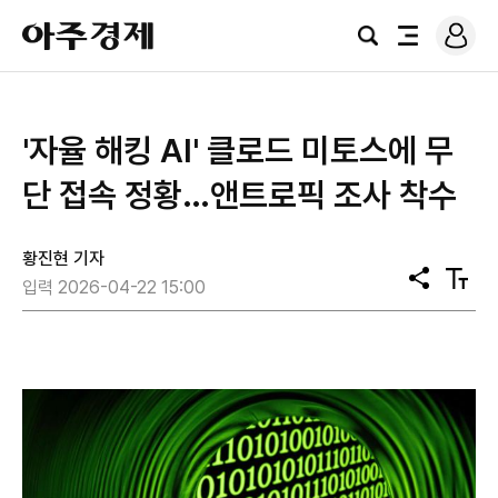
로
아
그
검
전
주
인
색
체
경
메
제
뉴
'자율 해킹 AI' 클로드 미토스에 무
단 접속 정황…앤트로픽 조사 착수
황진현 기자
공
텍
입력 2026-04-22 15:00
유
스
트
크
기