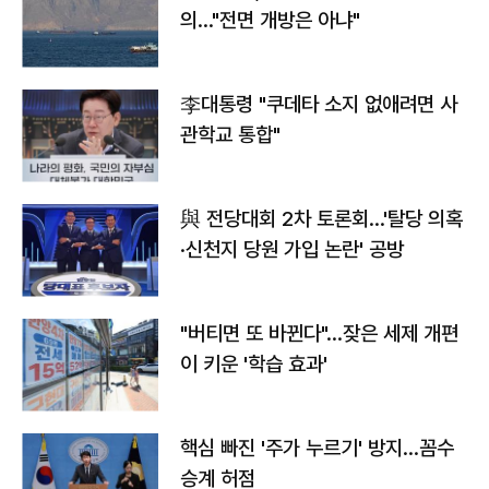
의…"전면 개방은 아냐"
李대통령 "쿠데타 소지 없애려면 사
관학교 통합"
與 전당대회 2차 토론회…'탈당 의혹
·신천지 당원 가입 논란' 공방
"버티면 또 바뀐다"…잦은 세제 개편
이 키운 '학습 효과'
핵심 빠진 '주가 누르기' 방지…꼼수
승계 허점