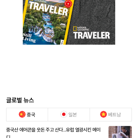
글로벌 뉴스
중국
일본
베트남
중국산 에어콘을 웃돈 주고 산다...유럽 열광시킨 메이
디