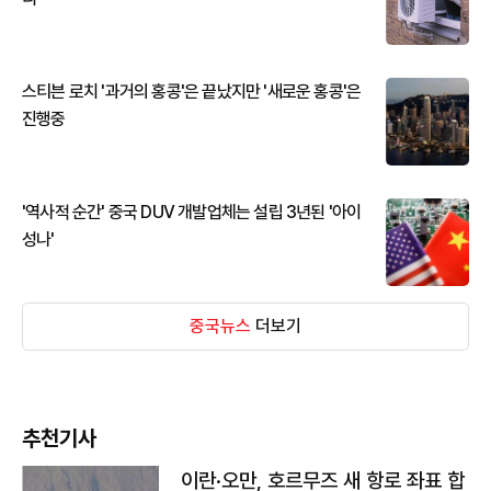
스티븐 로치 '과거의 홍콩'은 끝났지만 '새로운 홍콩'은
진행중
'역사적 순간' 중국 DUV 개발업체는 설립 3년된 '아이
성나'
중국뉴스
더보기
추천기사
이란·오만, 호르무즈 새 항로 좌표 합