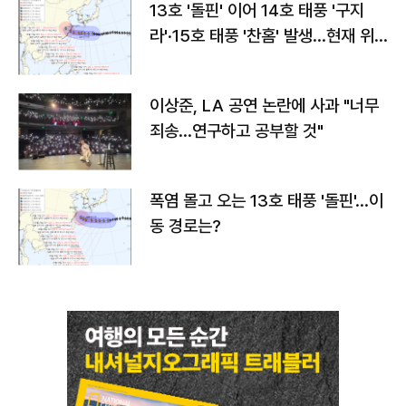
13호 '돌핀' 이어 14호 태풍 '구지
라'·15호 태풍 '찬홈' 발생…현재 위
치와 이동경로는?
이상준, LA 공연 논란에 사과 "너무
죄송…연구하고 공부할 것"
폭염 몰고 오는 13호 태풍 '돌핀'…이
동 경로는?