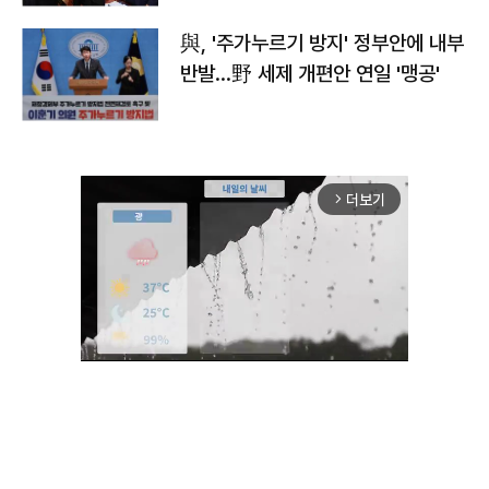
與, '주가누르기 방지' 정부안에 내부
반발…野 세제 개편안 연일 '맹공'
더보기
arrow_forward_ios
Unmute