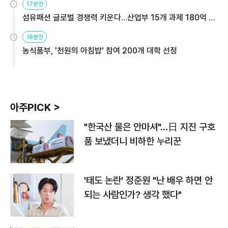
17분전
섬유패션 글로벌 경쟁력 키운다…산업부 15개 과제 180억 지
원
18분전
농식품부, '천원의 아침밥' 참여 200개 대학 선정
아주PICK >
"한국산 물은 안마셔"…日 지진 구호
품 보냈더니 비하한 누리꾼
'태도 논란' 정준원 "난 배우 하면 안
되는 사람인가? 생각 했다"