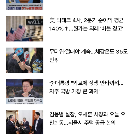
美 빅테크 4사, 2분기 순이익 평균
140%↑…월가는 되레 '버블 경고'
무더위·열대야 계속…체감온도 35도
안팎
李대통령 "외교에 정쟁 안타까워…
자주 국방 가장 큰 과제"
김용범 실장, 오세훈 시장과 오늘 오
찬회동...서울시 주택 공급 논의