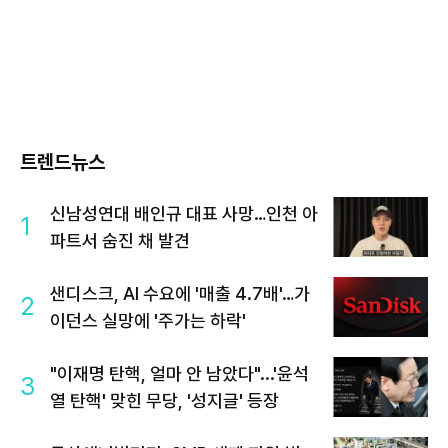
트렌드뉴스
신남성연대 배인규 대표 사망…인천 아
1
파트서 숨진 채 발견
샌디스크, AI 수요에 '매출 4.7배'…가
2
이던스 실망에 '주가는 하락'
"이재명 탄핵, 얼마 안 남았다"...'윤석
3
열 탄핵' 맞힌 무당, '성지글' 등장