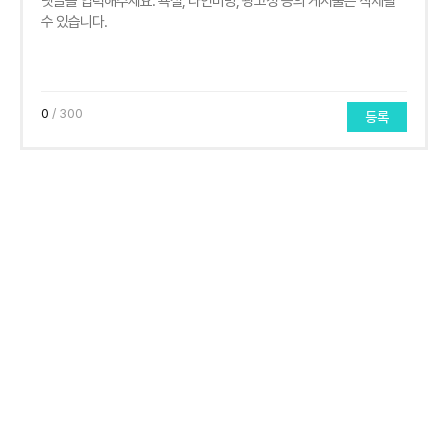
0
/ 300
등록