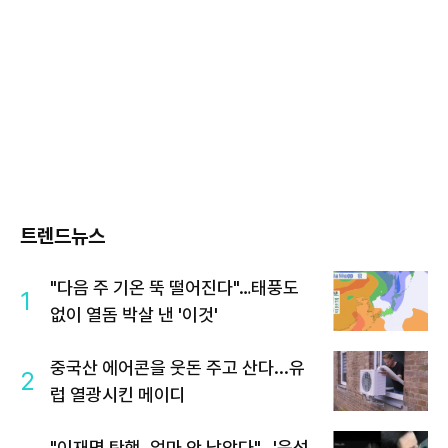
트렌드뉴스
"다음 주 기온 뚝 떨어진다"…태풍도
1
없이 열돔 박살 낸 '이것'
중국산 에어콘을 웃돈 주고 산다...유
2
럽 열광시킨 메이디
"이재명 탄핵, 얼마 안 남았다"...'윤석