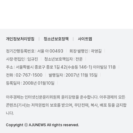
Unmute
개인정보처리방침
청소년보호정책
사이트맵
정기간행등록번호 : 서울 아 00493
회장·발행인 : 곽영길
사장·편집인 : 임규진
청소년보호책임자 : 전운
주소 : 서울특별시 종로구 종로 1길 42(수송동 146-1) 이마빌딩 11층
전화 : 02-767-1500
발행일자 : 2007년 11월 15일
등록일자 : 2008년 01월10일
아주경제는 인터넷신문윤리위원회 윤리강령을 준수합니다. 아주경제의 모든
콘텐츠(기사)는 저작권법의 보호를 받으며, 무단전재, 복사, 배포 등을 금지합
니다.
Copyright ⓒ AJUNEWS All rights reserved.