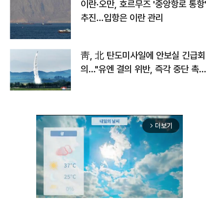
이란·오만, 호르무즈 '중앙항로 통항'
추진…입항은 이란 관리
靑, 北 탄도미사일에 안보실 긴급회
의…"유엔 결의 위반, 즉각 중단 촉
구"
더보기
arrow_forward_ios