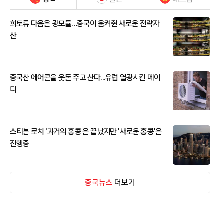
희토류 다음은 광모듈…중국이 움켜쥔 새로운 전략자
산
중국산 에어콘을 웃돈 주고 산다...유럽 열광시킨 메이
디
스티븐 로치 '과거의 홍콩'은 끝났지만 '새로운 홍콩'은
진행중
중국뉴스
더보기