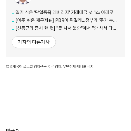
열기 식은 '단일종목 레버리지' 거래대금 첫 1조 아래로
[아주 쉬운 재무제표] PBR이 뭐길래…정부가 '주가 누르기'에 칼 빼든 이유
[신동근의 증시 한 컷] "못 사서 불안"에서 "안 사서 다행"으로…증시 덮친 '조모'
기자의 다른기사
©'5개국어 글로벌 경제신문' 아주경제. 무단전재·재배포 금지
댓글
0