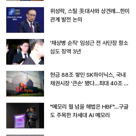
위성락, 스틸 美대사와 상견례…한미
관계 발전 논의
'채상병 순직' 임성근 전 사단장 항소
심도 징역 3년
현금 88조 쌓인 SK하이닉스, 국내
채권시장 '큰손' 됐다…최대 40조 투
자
"메모리 월 넘을 해법은 HBF"…구글
도 주목한 차세대 AI 메모리