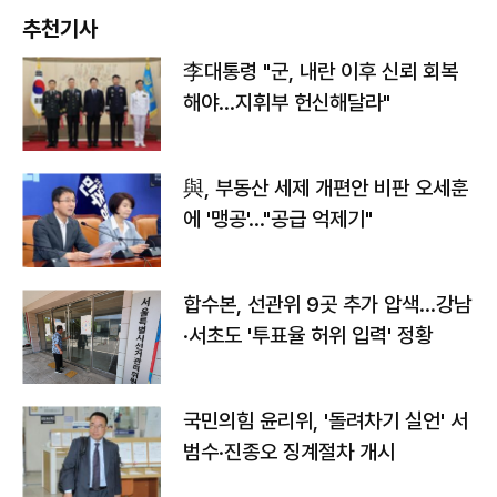
추천기사
李대통령 "군, 내란 이후 신뢰 회복
해야…지휘부 헌신해달라"
與, 부동산 세제 개편안 비판 오세훈
에 '맹공'…"공급 억제기"
합수본, 선관위 9곳 추가 압색…강남
·서초도 '투표율 허위 입력' 정황
국민의힘 윤리위, '돌려차기 실언' 서
범수·진종오 징계절차 개시