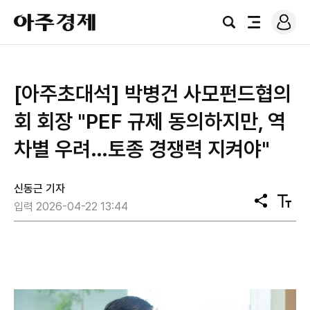
로
아
그
검
전
주
인
색
체
경
메
제
뉴
[아주초대석] 박병건 사모펀드협의
회 회장 "PEF 규제 동의하지만, 역
차별 우려…토종 경쟁력 지켜야"
신동근 기자
공
텍
입력 2026-04-22 13:44
유
스
트
크
기