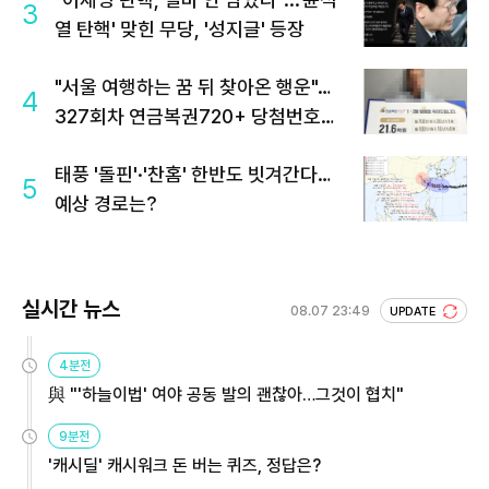
3
열 탄핵' 맞힌 무당, '성지글' 등장
"서울 여행하는 꿈 뒤 찾아온 행운"…
4
327회차 연금복권720+ 당첨번호조
회 주목
태풍 '돌핀'·'찬홈' 한반도 빗겨간다…
5
예상 경로는?
실시간 뉴스
08.07 23:49
UPDATE
4분전
與 "'하늘이법' 여야 공동 발의 괜찮아…그것이 협치"
9분전
'캐시딜' 캐시워크 돈 버는 퀴즈, 정답은?