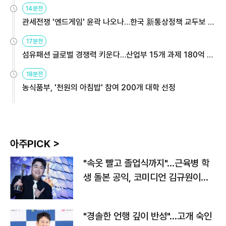
14분전
관세전쟁 '엔드게임' 윤곽 나오나…한국 新통상정책 교두보 활
용해야
17분전
섬유패션 글로벌 경쟁력 키운다…산업부 15개 과제 180억 지
원
18분전
농식품부, '천원의 아침밥' 참여 200개 대학 선정
아주PICK >
"속옷 빨고 졸업식까지"…근육병 학
생 돌본 공익, 코미디언 김규원이었
다
"경솔한 언행 깊이 반성"…고개 숙인