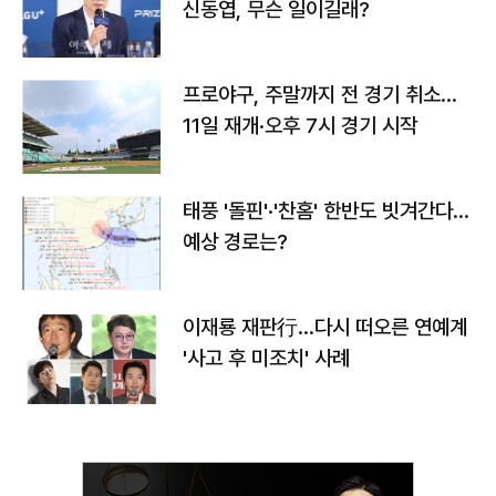
신동엽, 무슨 일이길래?
프로야구, 주말까지 전 경기 취소…
11일 재개·오후 7시 경기 시작
태풍 '돌핀'·'찬홈' 한반도 빗겨간다…
예상 경로는?
이재룡 재판行…다시 떠오른 연예계
'사고 후 미조치' 사례