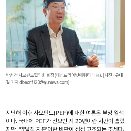
박병건 사모펀드협의회 회장(대신프라이빗에쿼티 대표). [사진=유대
길 기자 dbeorlf123@ajunews.com]
지난해 이후 사모펀드(PEF)에 대한 여론은 부정 일색
이다. 국내에 PEF가 선보인 지 20년이란 시간이 흘렀
지만, '약탈적 자본'이란 비판이 점점 고조되는 추세다.