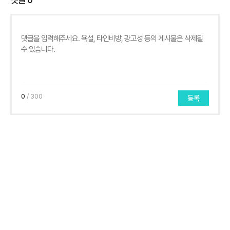
0
/ 300
등록