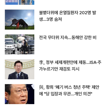
불볕더위에 온열질환자 202명 발
생…3명 숨져
전국 무더위 지속…동해안 강한 비
李, 정부 세제개편안에 제동…ISA·주
가누르기안 재검토 지시
與, 황희 '폐기 버스 청년 주택' 제안
에 "당 입장과 무관…개인 의견"