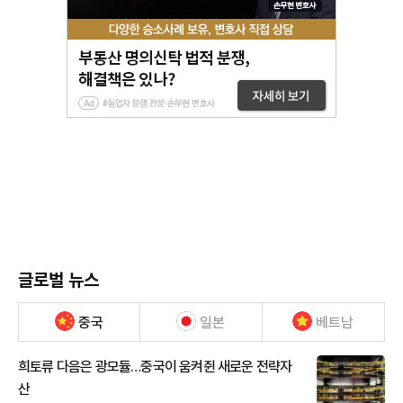
글로벌 뉴스
중국
일본
베트남
희토류 다음은 광모듈…중국이 움켜쥔 새로운 전략자
산