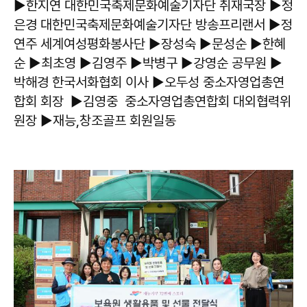
▶한지연 대한민국축제문화예술기자단 취재국장 ▶정
은경 대한민국축제문화예술기자단 방송프리랜서 ▶정
연주 세계여성평화봉사단 ▶장성숙 ▶문성순 ▶한혜
순 ▶최초영 ▶김영주 ▶박병구 ▶강영순 공무원 ▶
박해경 한국서화협회 이사 ▶오두성 중소자영업총연
합회 회장 ▶김영중 중소자영업총연합회 대외협력위
원장 ▶재능,창조골프 회원일동