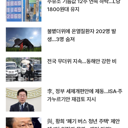
주유소 기름값 12주 연속 하락…L당
1800원대 유지
불볕더위에 온열질환자 202명 발
생…3명 숨져
전국 무더위 지속…동해안 강한 비
李, 정부 세제개편안에 제동…ISA·주
가누르기안 재검토 지시
與, 황희 '폐기 버스 청년 주택' 제안