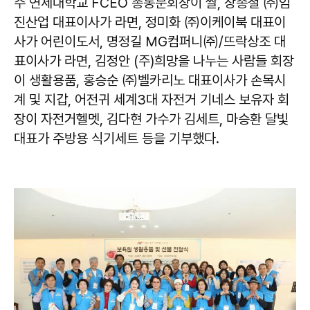
주 연세대학교 FCEO 총동문회장이 쌀, 장종철 ㈜임
진산업 대표이사가 라면, 정미화 ㈜이케이북 대표이
사가 어린이도서, 명정길 MG컴퍼니㈜/뜨락상조 대
표이사가 라면, 김정안 (주)희망을 나누는 사람들 회장
이 생활용품, 홍승순 ㈜벨카리노 대표이사가 손목시
계 및 지갑, 어전귀 세계3대 자전거 기네스 보유자 회
장이 자전거헬멧, 김다현 가수가 김세트, 마승환 달빛
대표가 주방용 식기세트 등을 기부했다.