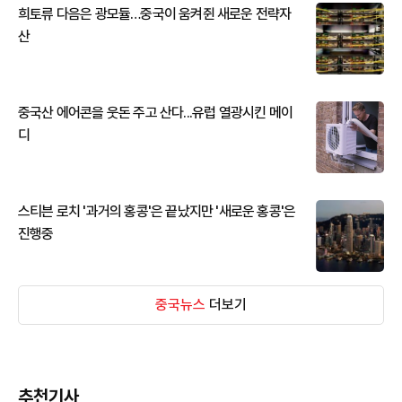
희토류 다음은 광모듈…중국이 움켜쥔 새로운 전략자
산
중국산 에어콘을 웃돈 주고 산다...유럽 열광시킨 메이
디
스티븐 로치 '과거의 홍콩'은 끝났지만 '새로운 홍콩'은
진행중
중국뉴스
더보기
추천기사