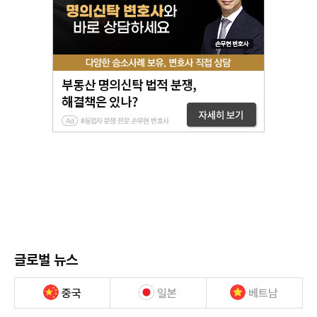
글로벌 뉴스
중국
일본
베트남