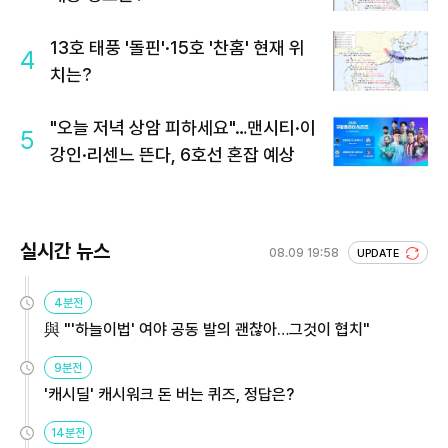
13호 태풍 '돌핀'·15호 '찬홈' 현재 위
4
치는?
"오늘 저녁 상암 피하세요"…맨시티·이
5
강인·리센느 뜬다, 6호선 혼잡 예상
실시간 뉴스
08.09 19:58
UPDATE
4분전
與 "'하늘이법' 여야 공동 발의 괜찮아…그것이 협치"
9분전
'캐시딜' 캐시워크 돈 버는 퀴즈, 정답은?
14분전