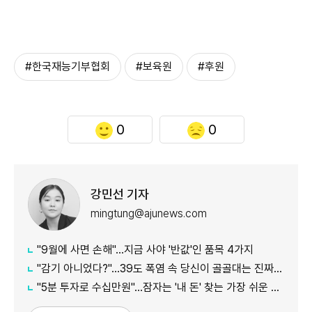
#한국재능기부협회
#보육원
#후원
0
0
강민선 기자
mingtung@ajunews.com
"9월에 사면 손해"…지금 사야 '반값'인 품목 4가지
"감기 아니었다?"…39도 폭염 속 당신이 골골대는 진짜 이유
"5분 투자로 수십만원"…잠자는 '내 돈' 찾는 가장 쉬운 방법