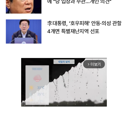
에 "당 입장과 무관…개인 의견"
李대통령, '호우피해' 안동·의성 관할
4개면 특별재난지역 선포
더보기
arrow_forward_ios
Unmute