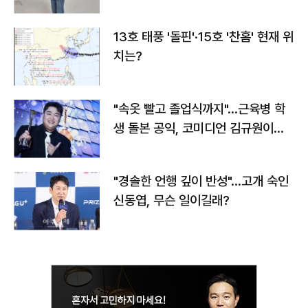
13호 태풍 '돌핀'·15호 '찬홈' 현재 위
치는?
"속옷 빨고 졸업식까지"…근육병 학
생 돌본 공익, 코미디언 김규원이었
다
"경솔한 언행 깊이 반성"…고개 숙인
신동엽, 무슨 일이길래?