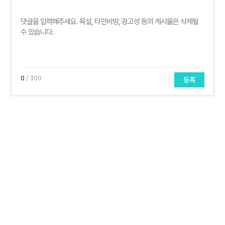
0
/ 300
등록