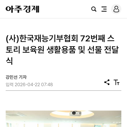
로
아
그
검
전
주
인
색
체
경
메
제
뉴
(사)한국재능기부협회 72번째 스
토리 보육원 생활용품 및 선물 전달
식
강민선 기자
공
텍
입력 2026-04-22 07:48
유
스
트
크
기