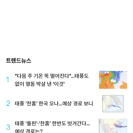
트렌드뉴스
"다음 주 기온 뚝 떨어진다"…태풍도
1
없이 열돔 박살 낸 '이것'
2
태풍 '찬홈' 한국 오나…예상 경로 보니
태풍 '돌핀'·'찬홈' 한반도 빗겨간다…
3
예상 경로는?