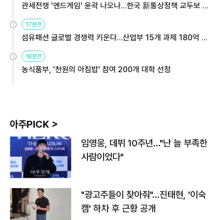
관세전쟁 '엔드게임' 윤곽 나오나…한국 新통상정책 교두보 활
용해야
17분전
섬유패션 글로벌 경쟁력 키운다…산업부 15개 과제 180억 지
원
18분전
농식품부, '천원의 아침밥' 참여 200개 대학 선정
아주PICK >
임영웅, 데뷔 10주년…"난 늘 부족한
사람이었다"
"광고주들이 찾아줘"…진태현, '이숙
캠' 하차 후 근황 공개