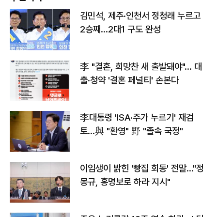
김민석, 제주·인천서 정청래 누르고
2승째…2대1 구도 완성
李 "결혼, 희망찬 새 출발돼야"… 대
출·청약 '결혼 페널티' 손본다
李대통령 'ISA·주가 누르기' 재검
토…與 "환영" 野 "졸속 국정"
이임생이 밝힌 '빵집 회동' 전말…"정
몽규, 홍명보로 하라 지시"