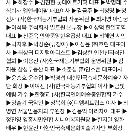
사 ▶하창수 ▶김진현 롯데아트기획 대표 ▶박명래 주
식회사 엘앤케이팜 대표이사 ▶김금주 ▶최정명 ▶정
선자 (사)한국재능기부협회 자문위원 ▶최지영 아랑궁
▶이석묵 주식회사 빌트원 본부장 ▶이상덕 한일교역
대표 ▶신준욱 안양중앙한우곱창 대표 ▶최해연 시인
▶박지후 ▶박상준(류정아) ▶이상윤 ㈜호현 대표이
사 ▶최상귀 디지털아티스트 ▶김상현 인천신지식인
협회 ▶이용진 (사)한국재능기부협회 운영위원 ▶김
지윤 삼성부동산 대표 ▶소춘섭 ㈜인스존 대표이사
▶윤승호 운수업 ▶박경섭 대한민국축제문화예술기자
단 회장 ▶이여진 (사)한국재능기부협회 이사 ▶금빛
예림 가수 ▶한형교 (사)한국연예예술총연합회 가수
▶양슬기 국악인 ▶정복희 ㈜디엠씨트립스 이사 ▶최
병연 서울믿음치과 부원장 ▶김용익 아리차이 대표 ▶
정진영 영종시민연합 시니어복지원장 ▶한지일 영화
배우 ▶한윤진 대한민국축제문화예술기자단 부회장