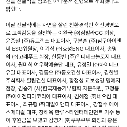
선물 전달식을 심소원 아나운서 진행으로 개최했다고
밝혔다.
이날 전달식에는 자연을 살린 친환경적인 혁신경영으
로 고객감동을 실천하는 이완국 ㈜샴발라CC 회장,
윤종철 (주)유트랙스 대표이사, 구본훈 (주)삼구아이앤
씨 ESG위원장, 이기식 ㈜효성ENG 대표이사, 송명
의 ㈜고래푸드 회장, 한동빈 (주)위너테크놀로지 대표
이사, 원미희 여우락예술단 대표, 유정열 ㈜하이테크
유일 대표이사, 김동오 ㈜동오건설 대표이사, 김한별
주식회사 필립건설 대표이사, 황청성 교보생명 명예지
점장, 김승기 (사)한국재능기부협회 자문위원, 고정용
㈜아이젠파마코리아 대표이사, 김혜정 ㈜네오킴 대
표이사, 최규형 ㈜대일이앤피 대표이사, 강철수 에이
스메디컬 대표, 장해옥 한류스타엔터테인먼트 가수 등
이 후원금을 보탰고 김영기 ㈜쿠우쿠우 회장과 황은