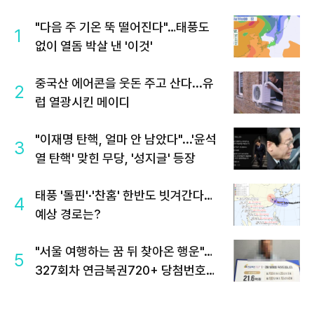
"다음 주 기온 뚝 떨어진다"…태풍도
1
없이 열돔 박살 낸 '이것'
중국산 에어콘을 웃돈 주고 산다...유
2
럽 열광시킨 메이디
"이재명 탄핵, 얼마 안 남았다"...'윤석
3
열 탄핵' 맞힌 무당, '성지글' 등장
태풍 '돌핀'·'찬홈' 한반도 빗겨간다…
4
예상 경로는?
"서울 여행하는 꿈 뒤 찾아온 행운"…
5
327회차 연금복권720+ 당첨번호조
회 주목