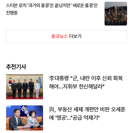
스티븐 로치 '과거의 홍콩'은 끝났지만 '새로운 홍콩'은
진행중
중국뉴스
더보기
추천기사
李대통령 "군, 내란 이후 신뢰 회복
해야…지휘부 헌신해달라"
與, 부동산 세제 개편안 비판 오세훈
에 '맹공'…"공급 억제기"