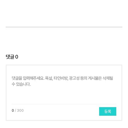
댓글
0
0
/ 300
등록