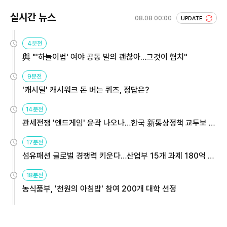
실시간 뉴스
08.08 00:00
UPDATE
4분전
與 "'하늘이법' 여야 공동 발의 괜찮아…그것이 협치"
9분전
'캐시딜' 캐시워크 돈 버는 퀴즈, 정답은?
14분전
관세전쟁 '엔드게임' 윤곽 나오나…한국 新통상정책 교두보 활
용해야
17분전
섬유패션 글로벌 경쟁력 키운다…산업부 15개 과제 180억 지
원
18분전
농식품부, '천원의 아침밥' 참여 200개 대학 선정