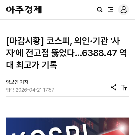
로
아
그
검
전
주
인
색
체
경
메
제
뉴
[마감시황] 코스피, 외인·기관 '사
자'에 전고점 뚫었다…6388.47 역
대 최고가 기록
양보연 기자
공
텍
입력 2026-04-21 17:57
유
스
트
크
기