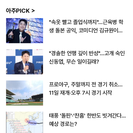
아주PICK >
"속옷 빨고 졸업식까지"…근육병 학
생 돌본 공익, 코미디언 김규원이었
다
"경솔한 언행 깊이 반성"…고개 숙인
신동엽, 무슨 일이길래?
프로야구, 주말까지 전 경기 취소…
11일 재개·오후 7시 경기 시작
태풍 '돌핀'·'찬홈' 한반도 빗겨간다…
예상 경로는?