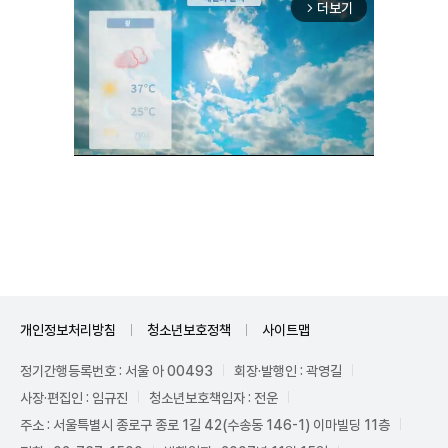
더보기
arrow_forward_ios
Unmute
개인정보처리방침
청소년보호정책
사이트맵
정기간행등록번호 : 서울 아 00493
회장·발행인 : 곽영길
사장·편집인 : 임규진
청소년보호책임자 : 전운
주소 : 서울특별시 종로구 종로 1길 42(수송동 146-1) 이마빌딩 11층