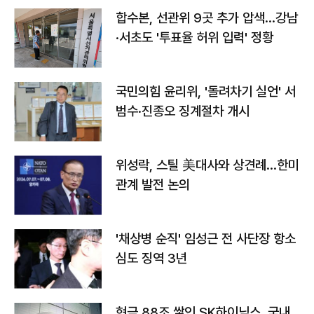
합수본, 선관위 9곳 추가 압색…강남
·서초도 '투표율 허위 입력' 정황
국민의힘 윤리위, '돌려차기 실언' 서
범수·진종오 징계절차 개시
위성락, 스틸 美대사와 상견례…한미
관계 발전 논의
'채상병 순직' 임성근 전 사단장 항소
심도 징역 3년
현금 88조 쌓인 SK하이닉스, 국내