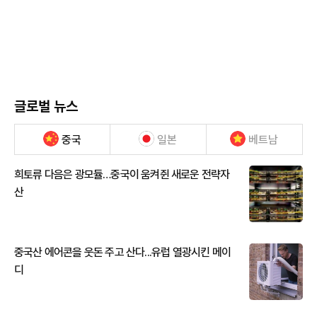
글로벌 뉴스
중국
일본
베트남
희토류 다음은 광모듈…중국이 움켜쥔 새로운 전략자
산
중국산 에어콘을 웃돈 주고 산다...유럽 열광시킨 메이
디