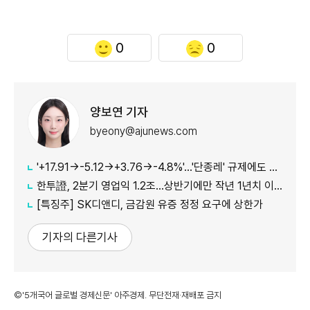
0
0
양보연 기자
byeony@ajunews.com
'+17.91→-5.12→+3.76→-4.8%'…'단종레' 규제에도 여전히 롤러코스터 타는 코스피
한투證, 2분기 영업익 1.2조…상반기에만 작년 1년치 이익만큼 벌었다
[특징주] SK디앤디, 금감원 유증 정정 요구에 상한가
기자의 다른기사
©'5개국어 글로벌 경제신문' 아주경제. 무단전재·재배포 금지