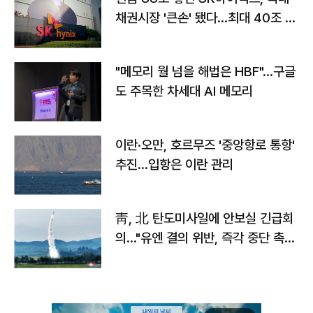
채권시장 '큰손' 됐다…최대 40조 투
자
"메모리 월 넘을 해법은 HBF"…구글
도 주목한 차세대 AI 메모리
이란·오만, 호르무즈 '중앙항로 통항'
추진…입항은 이란 관리
靑, 北 탄도미사일에 안보실 긴급회
의…"유엔 결의 위반, 즉각 중단 촉
구"