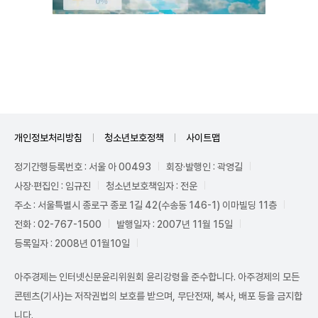
Unmute
개인정보처리방침
청소년보호정책
사이트맵
정기간행등록번호 : 서울 아 00493
회장·발행인 : 곽영길
사장·편집인 : 임규진
청소년보호책임자 : 전운
주소 : 서울특별시 종로구 종로 1길 42(수송동 146-1) 이마빌딩 11층
전화 : 02-767-1500
발행일자 : 2007년 11월 15일
등록일자 : 2008년 01월10일
아주경제는 인터넷신문윤리위원회 윤리강령을 준수합니다. 아주경제의 모든
콘텐츠(기사)는 저작권법의 보호를 받으며, 무단전재, 복사, 배포 등을 금지합
니다.