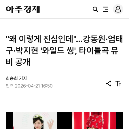
로
아
그
검
전
주
인
색
체
경
메
제
뉴
"왜 이렇게 진심인데"…강동원·엄태
구·박지현 '와일드 씽', 타이틀곡 뮤
비 공개
최송희 기자
공
텍
입력 2026-04-21 16:50
유
스
트
크
기