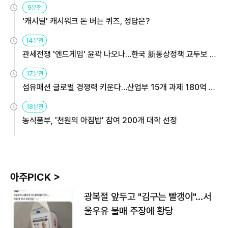
9분전
'캐시딜' 캐시워크 돈 버는 퀴즈, 정답은?
14분전
관세전쟁 '엔드게임' 윤곽 나오나…한국 新통상정책 교두보 활
용해야
17분전
섬유패션 글로벌 경쟁력 키운다…산업부 15개 과제 180억 지
원
18분전
농식품부, '천원의 아침밥' 참여 200개 대학 선정
아주PICK >
광복절 앞두고 "김구는 빨갱이"…서
울우유 불매 주장에 황당