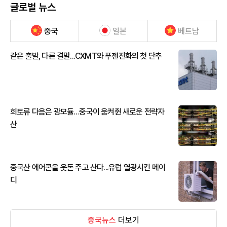
글로벌 뉴스
중국
일본
베트남
같은 출발, 다른 결말...CXMT와 푸젠진화의 첫 단추
희토류 다음은 광모듈…중국이 움켜쥔 새로운 전략자
산
중국산 에어콘을 웃돈 주고 산다...유럽 열광시킨 메이
디
중국뉴스
더보기