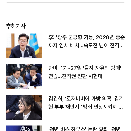
추천기사
李 "광주 군공항 기능, 2028년 중순
까지 임시 배치…속도전 넘어 전격
전"
한미, 17∼27일 '을지 자유의 방패'
연습…전작권 전환 시험대
김건희, '로저비비에 가방 의혹' 김기
현 부부 재판서 "범죄 연상시키지 말
라"
'청년 버스 하우스' 논란 황희 "청년