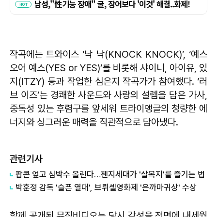
작곡에는 트와이스 ‘낙 낙(KNOCK KNOCK)’, ‘예스
오어 예스(YES or YES)’를 비롯해 샤이니, 아이유, 있
지(ITZY) 등과 작업한 심은지 작곡가가 참여했다. ‘러
브 이즈’는 경쾌한 사운드와 사랑의 설렘을 담은 가사,
중독성 있는 후렴구를 앞세워 트라이앵글의 청량한 에
너지와 싱그러운 매력을 직관적으로 담아냈다.
관련기사
팝콘 엎고 심박수 올린다…젠지세대가 '살목지'를 즐기는 법
박훈정 감독 '슬픈 열대', 브뤼셀영화제 '은까마귀상' 수상
함께 공개된 뮤직비디오는 당시 감성을 전면에 내세웠