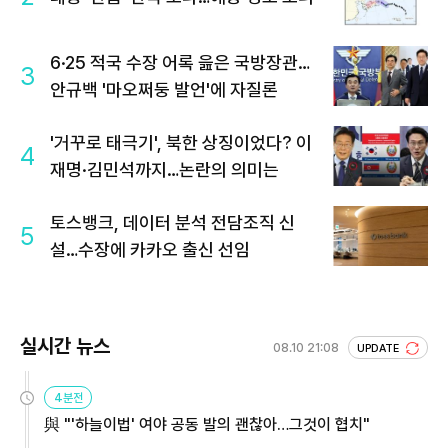
6·25 적국 수장 어록 읊은 국방장관…
3
안규백 '마오쩌둥 발언'에 자질론
'거꾸로 태극기', 북한 상징이었다? 이
4
재명·김민석까지…논란의 의미는
토스뱅크, 데이터 분석 전담조직 신
5
설…수장에 카카오 출신 선임
실시간 뉴스
08.10 21:08
UPDATE
4분전
與 "'하늘이법' 여야 공동 발의 괜찮아…그것이 협치"