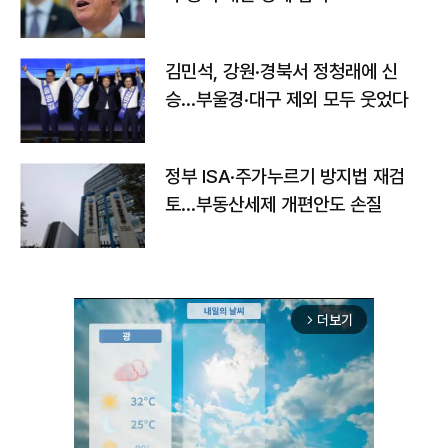
김민석, 강원·경북서 정청래에 신
승…부울경·대구 제외 모두 웃었다
정부 ISA·주가누르기 방지법 재검
토…부동산세제 개편안도 손질
더보기
arrow_forward_ios