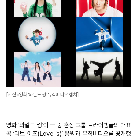
[사진=영화 '와일드 씽' 뮤직비디오 캡처]
영화 ‘와일드 씽’이 극 중 혼성 그룹 트라이앵글의 대표
곡 ‘러브 이즈(Love is)’ 음원과 뮤직비디오를 공개했