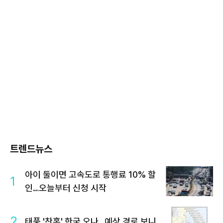
트렌드뉴스
아이 둘이면 고속도로 통행료 10% 할
1
인…오늘부터 신청 시작
2
태풍 '찬홈' 한국 오나…예상 경로 보니