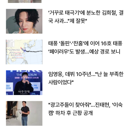
'거꾸로 태극기'에 분노한 김희철, 결
국 사과…"제 잘못"
태풍 '돌핀'·'찬홈'에 이어 16호 태풍
'페이러우'도 발생…예상 경로 보니
임영웅, 데뷔 10주년…"난 늘 부족한
사람이었다"
"광고주들이 찾아줘"…진태현, '이숙
캠' 하차 후 근황 공개