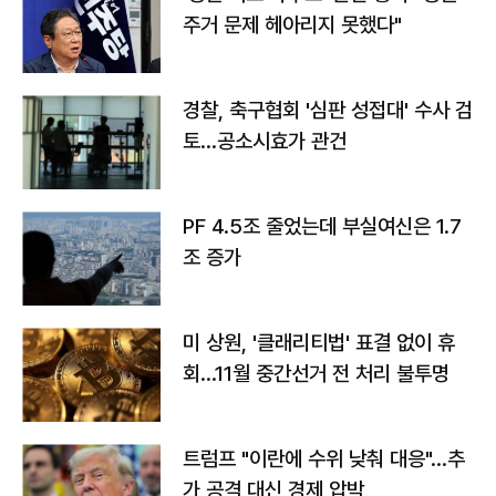
주거 문제 헤아리지 못했다"
경찰, 축구협회 '심판 성접대' 수사 검
토…공소시효가 관건
PF 4.5조 줄었는데 부실여신은 1.7
조 증가
미 상원, '클래리티법' 표결 없이 휴
회…11월 중간선거 전 처리 불투명
트럼프 "이란에 수위 낮춰 대응"…추
가 공격 대신 경제 압박