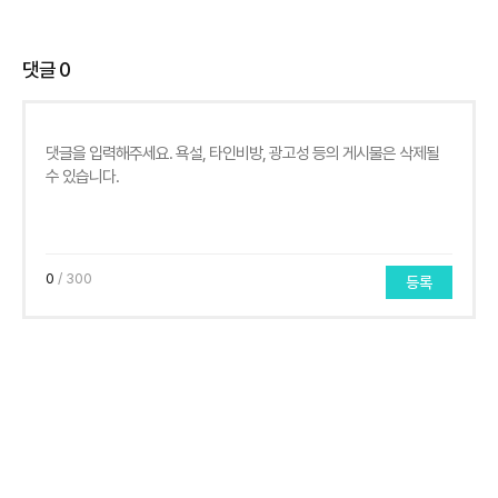
댓글
0
0
/ 300
등록