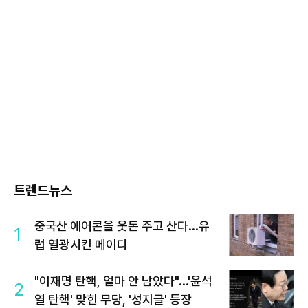
트렌드뉴스
중국산 에어콘을 웃돈 주고 산다...유
1
럽 열광시킨 메이디
"이재명 탄핵, 얼마 안 남았다"...'윤석
2
열 탄핵' 맞힌 무당, '성지글' 등장