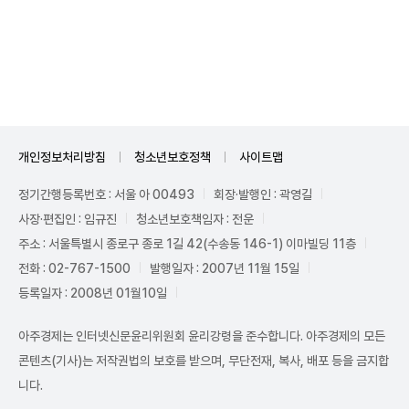
Unmute
개인정보처리방침
청소년보호정책
사이트맵
정기간행등록번호 : 서울 아 00493
회장·발행인 : 곽영길
사장·편집인 : 임규진
청소년보호책임자 : 전운
주소 : 서울특별시 종로구 종로 1길 42(수송동 146-1) 이마빌딩 11층
전화 : 02-767-1500
발행일자 : 2007년 11월 15일
등록일자 : 2008년 01월10일
아주경제는 인터넷신문윤리위원회 윤리강령을 준수합니다. 아주경제의 모든
콘텐츠(기사)는 저작권법의 보호를 받으며, 무단전재, 복사, 배포 등을 금지합
니다.