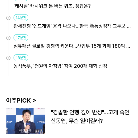
'캐시딜' 캐시워크 돈 버는 퀴즈, 정답은?
14분전
관세전쟁 '엔드게임' 윤곽 나오나…한국 新통상정책 교두보 활
용해야
17분전
섬유패션 글로벌 경쟁력 키운다…산업부 15개 과제 180억 지
원
18분전
농식품부, '천원의 아침밥' 참여 200개 대학 선정
아주PICK >
"경솔한 언행 깊이 반성"…고개 숙인
신동엽, 무슨 일이길래?