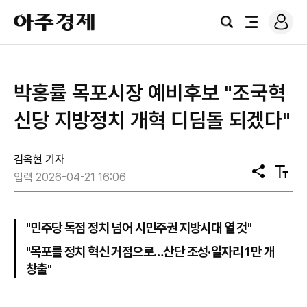
로
아
그
검
전
주
인
색
체
경
메
제
뉴
박홍률 목포시장 예비후보 "조국혁
신당 지방정치 개혁 디딤돌 되겠다"
김옥현 기자
공
텍
입력 2026-04-21 16:06
유
스
트
크
기
"민주당 독점 정치 넘어 시민주권 지방시대 열 것"
"목포를 정치 혁신 거점으로…산단 조성·일자리 1만 개
창출"