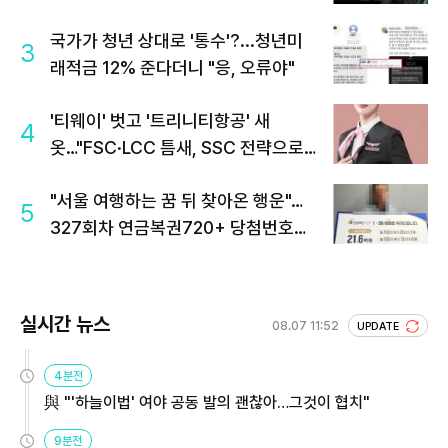
국가가 청년 상대로 '통수'?...청년미
3
래적금 12% 준다더니 "응, 오류야"
'티웨이' 벗고 '트리니티항공' 새
4
옷…"FSC·LCC 틈새, SSC 전략으로
공략"
"서울 여행하는 꿈 뒤 찾아온 행운"…
5
327회차 연금복권720+ 당첨번호조
회 주목
실시간 뉴스
08.07 11:52
UPDATE
4분전
與 "'하늘이법' 여야 공동 발의 괜찮아…그것이 협치"
9분전