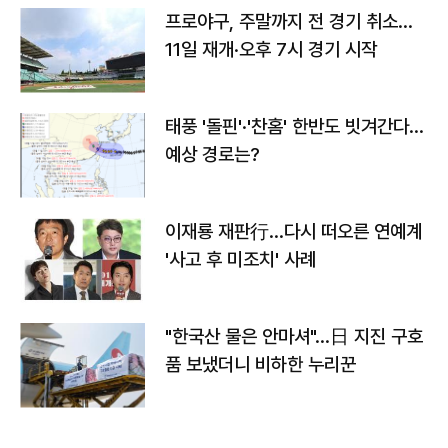
프로야구, 주말까지 전 경기 취소…
11일 재개·오후 7시 경기 시작
태풍 '돌핀'·'찬홈' 한반도 빗겨간다…
예상 경로는?
이재룡 재판行…다시 떠오른 연예계
'사고 후 미조치' 사례
"한국산 물은 안마셔"…日 지진 구호
품 보냈더니 비하한 누리꾼