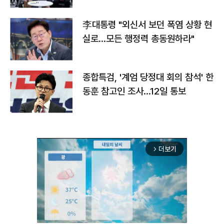
맞불
李대통령 "외신서 보던 폭염 상황 현
실로…모든 행정력 총동원하라"
종합특검, '계엄 당정대 회의 참석' 한
동훈 참고인 조사...12일 통보
더보기
arrow_forward_ios