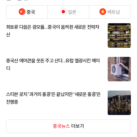
중국
일본
베트남
희토류 다음은 광모듈…중국이 움켜쥔 새로운 전략자
산
중국산 에어콘을 웃돈 주고 산다...유럽 열광시킨 메이
디
스티븐 로치 '과거의 홍콩'은 끝났지만 '새로운 홍콩'은
진행중
중국뉴스
더보기