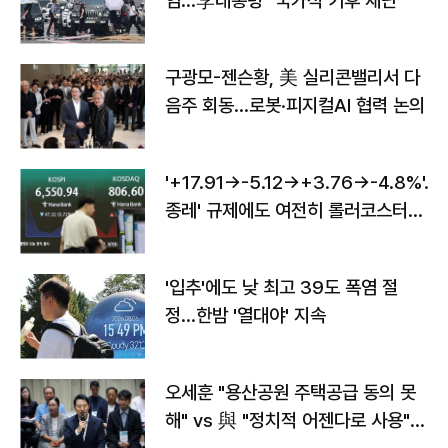
염…李대통령 "국가적 기후 재난"
구광모-젠슨황, 美 실리콘밸리서 다
음주 회동…로봇·피지컬AI 협력 논의
'+17.91→-5.12→+3.76→-4.8%'…'
종레' 규제에도 여전히 롤러코스터
타는 코스피
'입추'에도 낮 최고 39도 폭염 절
정…한밤 '열대야' 지속
오세훈 "용산공원 주택공급 동의 못
해" vs 與 "정치적 어젠다로 사용"