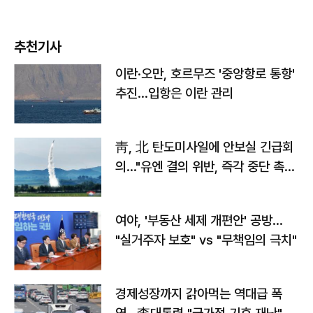
추천기사
이란·오만, 호르무즈 '중앙항로 통항'
추진…입항은 이란 관리
靑, 北 탄도미사일에 안보실 긴급회
의…"유엔 결의 위반, 즉각 중단 촉
구"
여야, '부동산 세제 개편안' 공방…
"실거주자 보호" vs "무책임의 극치"
경제성장까지 갉아먹는 역대급 폭