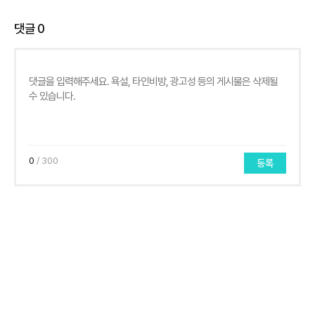
댓글
0
0
/ 300
등록