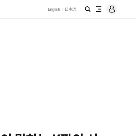
로
English
日本語
그
검
전
인
색
체
메
뉴