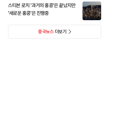
스티븐 로치 '과거의 홍콩'은 끝났지만
'새로운 홍콩'은 진행중
중국뉴스
더보기