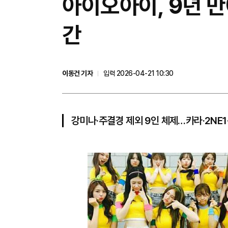
아이오아이, 9년 만
간
이동건 기자
입력 2026-04-21 10:30
강미나·주결경 제외 9인 체제…카라·2NE