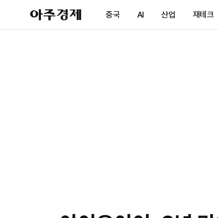
아
중국
AI
산업
재테크
주
경
제