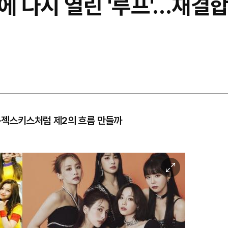
에 다시 열린 '루프'…재결
1·젝스키스처럼 제2의 흐름 만들까
이
미
지
확
대