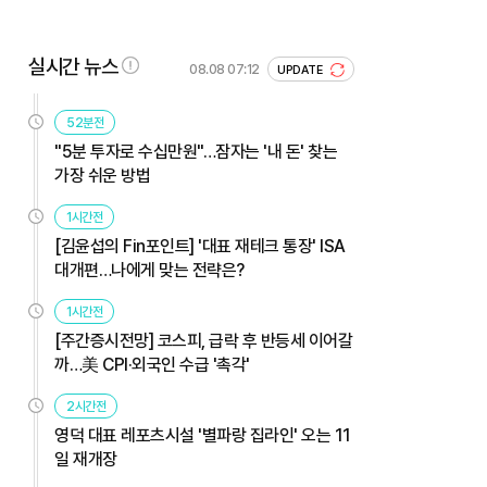
실시간 뉴스
08.08 07:12
UPDATE
52분전
"5분 투자로 수십만원"…잠자는 '내 돈' 찾는
가장 쉬운 방법
1시간전
[김윤섭의 Fin포인트] '대표 재테크 통장' ISA
대개편…나에게 맞는 전략은?
1시간전
[주간증시전망] 코스피, 급락 후 반등세 이어갈
까…美 CPI·외국인 수급 '촉각'
2시간전
영덕 대표 레포츠시설 '별파랑 집라인' 오는 11
일 재개장