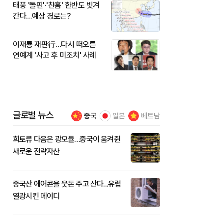
태풍 '돌핀'·'찬홈' 한반도 빗겨
간다…예상 경로는?
이재룡 재판行…다시 떠오른
연예계 '사고 후 미조치' 사례
글로벌 뉴스
중국
일본
베트남
희토류 다음은 광모듈…중국이 움켜쥔
새로운 전략자산
중국산 에어콘을 웃돈 주고 산다...유럽
열광시킨 메이디