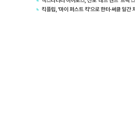
엑스디너리 히어로즈, 신보 '데드 앤드' 트랙 
킥플립, '마이 퍼스트 킥'으로 한터·써클 일간 