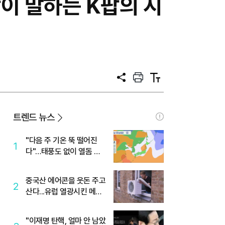
합이 말하는 K팝의 시
공
프
텍
유
린
스
트
트
크
기
트렌드 뉴스
"다음 주 기온 뚝 떨어진
1
다"…태풍도 없이 열돔 박
살 낸 '이것'
중국산 에어콘을 웃돈 주고
2
산다...유럽 열광시킨 메이
디
"이재명 탄핵, 얼마 안 남았