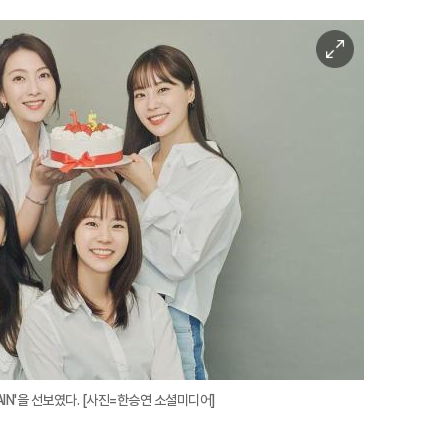
이
미
지
확
대
AIN'을 선보였다. [사진=한승연 소셜미디어]