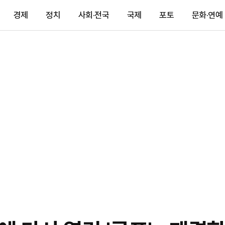
경제
정치
사회·전국
국제
포토
문화·연예