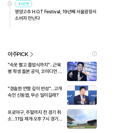
2시간전
영양고추 H.O.T Festival, 19년째 서울광장서
소비자 만난다
아주PICK
"속옷 빨고 졸업식까지"…근육
병 학생 돌본 공익, 코미디언 김
규원이었다
"경솔한 언행 깊이 반성"…고개
숙인 신동엽, 무슨 일이길래?
프로야구, 주말까지 전 경기 취
소…11일 재개·오후 7시 경기
시작