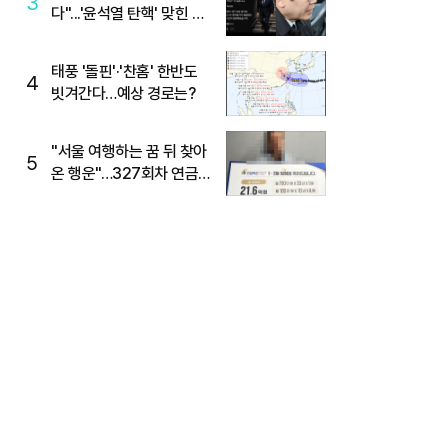
3
다"...'윤석열 탄핵' 맞힌 무
당, '성지글' 등장
태풍 '돌핀'·'찬홈' 한반도
4
빗겨간다…예상 경로는?
"서울 여행하는 꿈 뒤 찾아
5
온 행운"…327회차 연금
복권720+ 당첨번호조회
주목