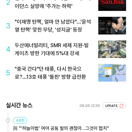
2
이던스 실망에 '주가는 하락'
"이재명 탄핵, 얼마 안 남았다"...'윤석
3
열 탄핵' 맞힌 무당, '성지글' 등장
두산에너빌리티, SMR 세제 지원·빌
4
게이츠 방한 기대에 5%대 강세
"중국 간다"던 태풍, 다시 한국으
5
로?...13호 태풍 '돌핀' 방향 급전환
실시간 뉴스
08.06 12:39
UPDATE
4분전
與 "'하늘이법' 여야 공동 발의 괜찮아…그것이 협치"