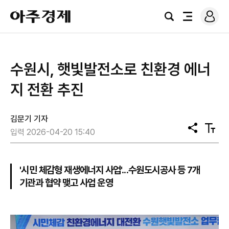
로
아
그
검
전
주
인
색
체
경
메
제
뉴
수원시, 햇빛발전소로 친환경 에너
지 전환 추진
김문기 기자
공
텍
입력 2026-04-20 15:40
유
스
트
크
기
'시민 체감형 재생에너지 사업'...수원도시공사 등 7개
기관과 협약 맺고 사업 운영