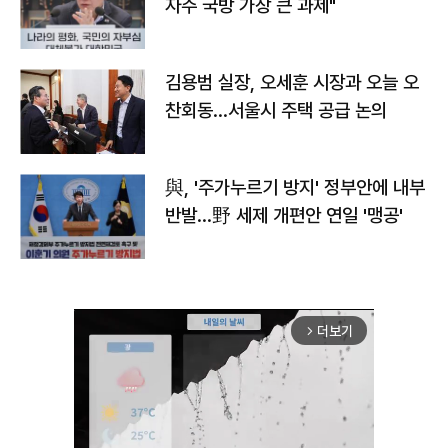
자주 국방 가장 큰 과제"
김용범 실장, 오세훈 시장과 오늘 오
찬회동...서울시 주택 공급 논의
與, '주가누르기 방지' 정부안에 내부
반발…野 세제 개편안 연일 '맹공'
더보기
arrow_forward_ios