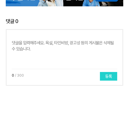
댓글
0
0
/ 300
등록