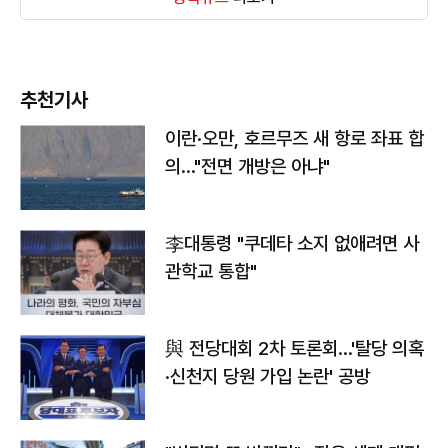
추천기사
이란·오만, 호르무즈 새 항로 좌표 합
의…"전면 개방은 아냐"
李대통령 "쿠데타 소지 없애려면 사
관학교 통합"
與 전당대회 2차 토론회…'탈당 의혹
·신천지 당원 가입 논란' 공방