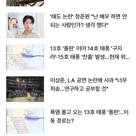
'태도 논란' 정준원 "난 배우 하면 안
되는 사람인가? 생각 했다"
13호 '돌핀' 이어 14호 태풍 '구지
라'·15호 태풍 '찬홈' 발생…현재 위
치와 이동경로는?
이상준, LA 공연 논란에 사과 "너무
죄송…연구하고 공부할 것"
폭염 몰고 오는 13호 태풍 '돌핀'…이
동 경로는?