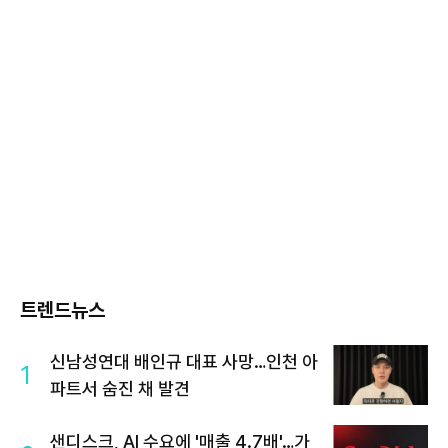
트렌드뉴스
신남성연대 배인규 대표 사망…인천 아
1
파트서 숨진 채 발견
샌디스크, AI 수요에 '매출 4.7배'…가