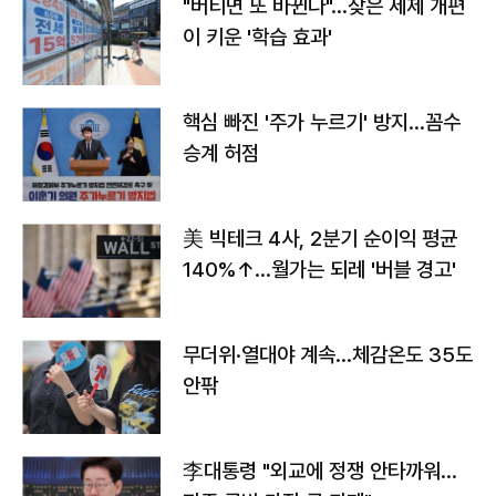
"버티면 또 바뀐다"…잦은 세제 개편
이 키운 '학습 효과'
핵심 빠진 '주가 누르기' 방지…꼼수
승계 허점
美 빅테크 4사, 2분기 순이익 평균
140%↑…월가는 되레 '버블 경고'
무더위·열대야 계속…체감온도 35도
안팎
李대통령 "외교에 정쟁 안타까워…