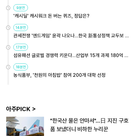
9분전
'캐시딜' 캐시워크 돈 버는 퀴즈, 정답은?
14분전
관세전쟁 '엔드게임' 윤곽 나오나…한국 新통상정책 교두보 활
용해야
17분전
섬유패션 글로벌 경쟁력 키운다…산업부 15개 과제 180억 지
원
18분전
농식품부, '천원의 아침밥' 참여 200개 대학 선정
아주PICK >
"한국산 물은 안마셔"…日 지진 구호
품 보냈더니 비하한 누리꾼