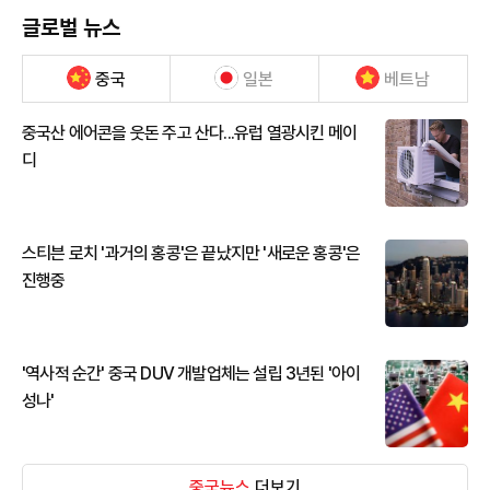
글로벌 뉴스
중국
일본
베트남
중국산 에어콘을 웃돈 주고 산다...유럽 열광시킨 메이
디
스티븐 로치 '과거의 홍콩'은 끝났지만 '새로운 홍콩'은
진행중
'역사적 순간' 중국 DUV 개발업체는 설립 3년된 '아이
성나'
중국뉴스
더보기