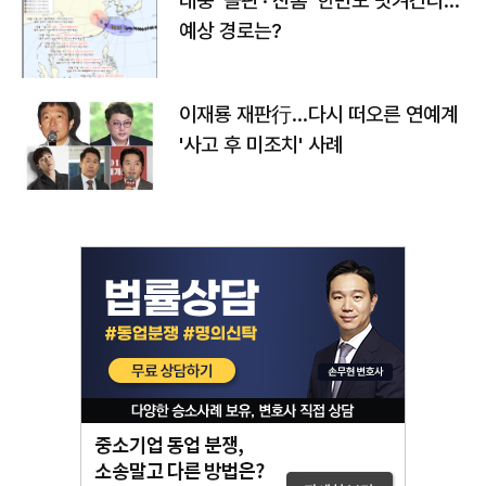
태풍 '돌핀'·'찬홈' 한반도 빗겨간다…
예상 경로는?
이재룡 재판行…다시 떠오른 연예계
'사고 후 미조치' 사례