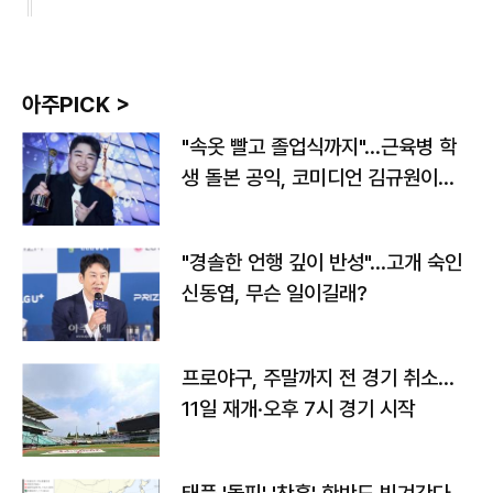
아주PICK >
"속옷 빨고 졸업식까지"…근육병 학
생 돌본 공익, 코미디언 김규원이었
다
"경솔한 언행 깊이 반성"…고개 숙인
신동엽, 무슨 일이길래?
프로야구, 주말까지 전 경기 취소…
11일 재개·오후 7시 경기 시작