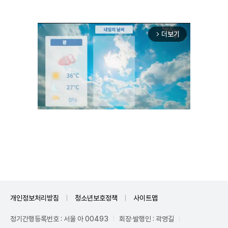
더보기
arrow_forward_ios
Unmute
개인정보처리방침
청소년보호정책
사이트맵
정기간행등록번호 : 서울 아 00493
회장·발행인 : 곽영길