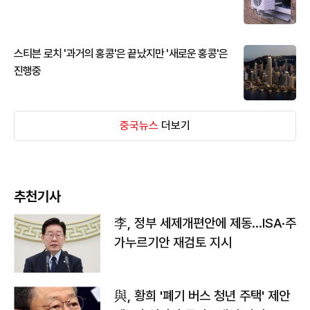
스티븐 로치 '과거의 홍콩'은 끝났지만 '새로운 홍콩'은
진행중
중국뉴스
더보기
추천기사
李, 정부 세제개편안에 제동…ISA·주
가누르기안 재검토 지시
與, 황희 '폐기 버스 청년 주택' 제안