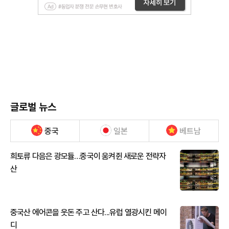
글로벌 뉴스
중국
일본
베트남
희토류 다음은 광모듈…중국이 움켜쥔 새로운 전략자
산
중국산 에어콘을 웃돈 주고 산다...유럽 열광시킨 메이
디