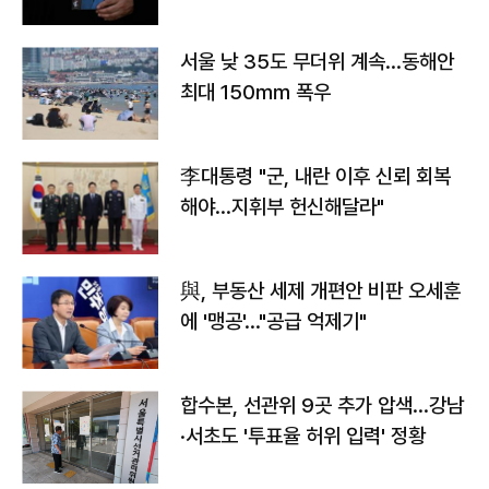
서울 낮 35도 무더위 계속…동해안
최대 150㎜ 폭우
李대통령 "군, 내란 이후 신뢰 회복
해야…지휘부 헌신해달라"
與, 부동산 세제 개편안 비판 오세훈
에 '맹공'…"공급 억제기"
합수본, 선관위 9곳 추가 압색…강남
·서초도 '투표율 허위 입력' 정황