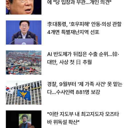
에 "당 입장과 무관…개인 의견"
李대통령, '호우피해' 안동·의성 관할
4개면 특별재난지역 선포
AI 반도체가 뒤집은 수출 순위…韓·
대만, 사상 첫 日 추월
경찰, 9월부터 '제 가족 사건' 못 맡는
다…수사인력 881명 보강
"이란 지도부 내 최고지도자 모즈타
바 위독설 확산"