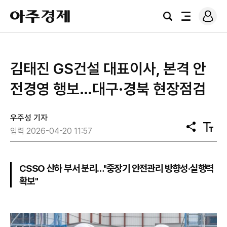
로
아
그
검
전
주
인
색
체
경
메
제
뉴
김태진 GS건설 대표이사, 본격 안
전경영 행보…대구·경북 현장점검
우주성 기자
공
텍
입력 2026-04-20 11:57
유
스
트
크
기
CSSO 산하 부서 분리…"중장기 안전관리 방향성·실행력
확보"