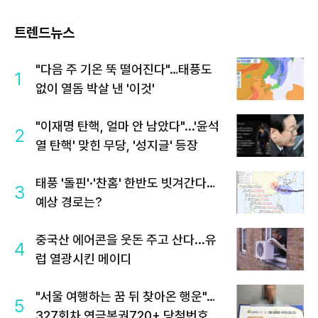
트렌드뉴스
"다음 주 기온 뚝 떨어진다"…태풍도
1
없이 열돔 박살 낸 '이것'
"이재명 탄핵, 얼마 안 남았다"...'윤석
2
열 탄핵' 맞힌 무당, '성지글' 등장
태풍 '돌핀'·'찬홈' 한반도 빗겨간다…
3
예상 경로는?
중국산 에어콘을 웃돈 주고 산다...유
4
럽 열광시킨 메이디
"서울 여행하는 꿈 뒤 찾아온 행운"…
5
327회차 연금복권720+ 당첨번호조