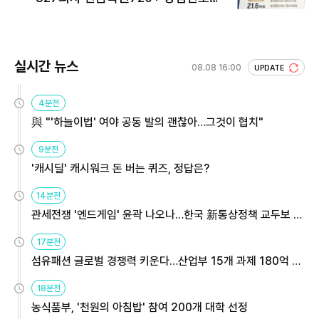
회 주목
실시간 뉴스
08.08 16:00
UPDATE
4분전
與 "'하늘이법' 여야 공동 발의 괜찮아…그것이 협치"
9분전
'캐시딜' 캐시워크 돈 버는 퀴즈, 정답은?
14분전
관세전쟁 '엔드게임' 윤곽 나오나…한국 新통상정책 교두보 활
용해야
17분전
섬유패션 글로벌 경쟁력 키운다…산업부 15개 과제 180억 지
원
18분전
농식품부, '천원의 아침밥' 참여 200개 대학 선정