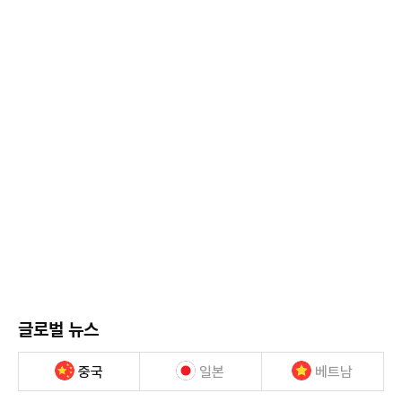
글로벌 뉴스
중국
일본
베트남