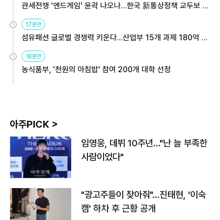
관세전쟁 '엔드게임' 윤곽 나오나…한국 新통상정책 교두보 활
용해야
17분전
섬유패션 글로벌 경쟁력 키운다…산업부 15개 과제 180억 지
원
18분전
농식품부, '천원의 아침밥' 참여 200개 대학 선정
아주PICK >
임영웅, 데뷔 10주년…"난 늘 부족한
사람이었다"
"광고주들이 찾아줘"…진태현, '이숙
캠' 하차 후 근황 공개