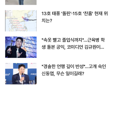
13호 태풍 '돌핀'·15호 '찬홈' 현재 위
치는?
"속옷 빨고 졸업식까지"…근육병 학
생 돌본 공익, 코미디언 김규원이었
다
"경솔한 언행 깊이 반성"…고개 숙인
신동엽, 무슨 일이길래?