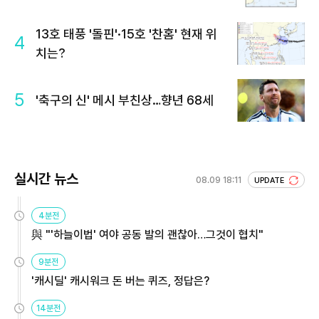
13호 태풍 '돌핀'·15호 '찬홈' 현재 위
4
치는?
5
'축구의 신' 메시 부친상…향년 68세
실시간 뉴스
08.09 18:11
UPDATE
4분전
與 "'하늘이법' 여야 공동 발의 괜찮아…그것이 협치"
9분전
'캐시딜' 캐시워크 돈 버는 퀴즈, 정답은?
14분전