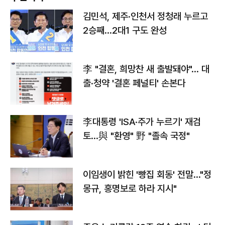
김민석, 제주·인천서 정청래 누르고
2승째…2대1 구도 완성
李 "결혼, 희망찬 새 출발돼야"… 대
출·청약 '결혼 페널티' 손본다
李대통령 'ISA·주가 누르기' 재검
토…與 "환영" 野 "졸속 국정"
이임생이 밝힌 '빵집 회동' 전말…"정
몽규, 홍명보로 하라 지시"