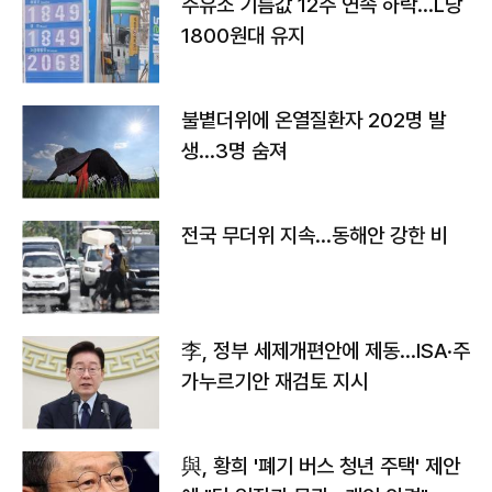
주유소 기름값 12주 연속 하락…L당
1800원대 유지
불볕더위에 온열질환자 202명 발
생…3명 숨져
전국 무더위 지속…동해안 강한 비
李, 정부 세제개편안에 제동…ISA·주
가누르기안 재검토 지시
與, 황희 '폐기 버스 청년 주택' 제안