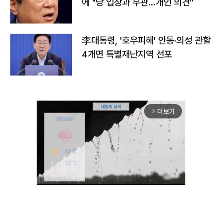
에 "당 입장과 무관…개인 의견"
李대통령, '호우피해' 안동·의성 관할
4개면 특별재난지역 선포
더보기
arrow_forward_ios
Unmute