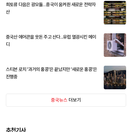
희토류 다음은 광모듈…중국이 움켜쥔 새로운 전략자
산
중국산 에어콘을 웃돈 주고 산다...유럽 열광시킨 메이
디
스티븐 로치 '과거의 홍콩'은 끝났지만 '새로운 홍콩'은
진행중
중국뉴스
더보기
추천기사