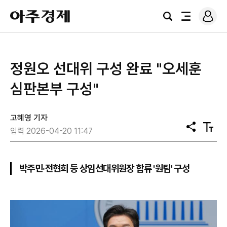
로
아
그
검
전
주
인
색
체
경
메
제
뉴
정원오 선대위 구성 완료 "오세훈
심판본부 구성"
고혜영 기자
공
텍
입력 2026-04-20 11:47
유
스
트
크
기
박주민·전현희 등 상임선대위원장 합류 '원팀' 구성