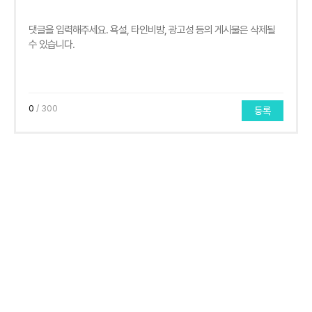
0
/ 300
등록