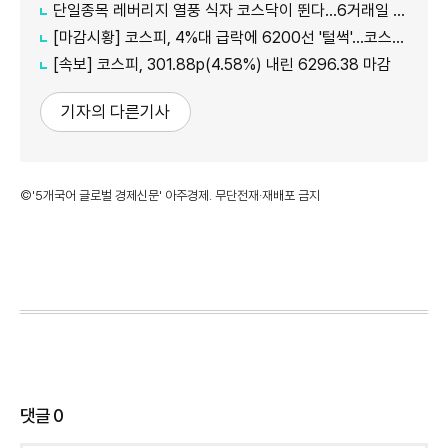
단일종목 레버리지 열풍 식자 코스닥이 뛴다…6거래일 새 24% 반등
[마감시황] 코스피, 4%대 급락에 6200선 '털썩'…코스닥 5거래일 째 ↑
[속보] 코스피, 301.88p(4.58%) 내린 6296.38 마감
기자의 다른기사
©'5개국어 글로벌 경제신문' 아주경제. 무단전재·재배포 금지
댓글
0