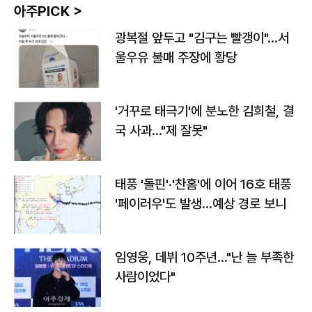
아주PICK >
광복절 앞두고 "김구는 빨갱이"…서
울우유 불매 주장에 황당
'거꾸로 태극기'에 분노한 김희철, 결
국 사과…"제 잘못"
태풍 '돌핀'·'찬홈'에 이어 16호 태풍
'페이러우'도 발생…예상 경로 보니
임영웅, 데뷔 10주년…"난 늘 부족한
사람이었다"