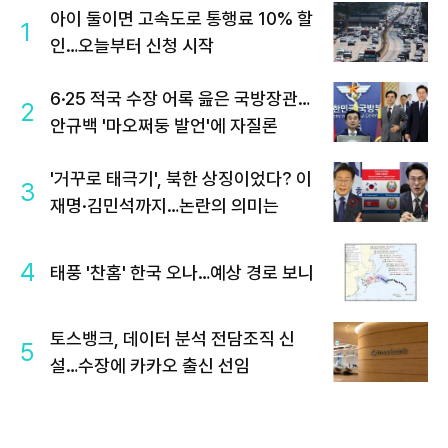
아이 둘이면 고속도로 통행료 10% 할
1
인…오늘부터 신청 시작
6·25 적국 수장 어록 읊은 국방장관…
2
안규백 '마오쩌둥 발언'에 자질론
'거꾸로 태극기', 북한 상징이었다? 이
3
재명·김민석까지…논란의 의미는
4
태풍 '찬홈' 한국 오나…예상 경로 보니
토스뱅크, 데이터 분석 전담조직 신
5
설…수장에 카카오 출신 선임