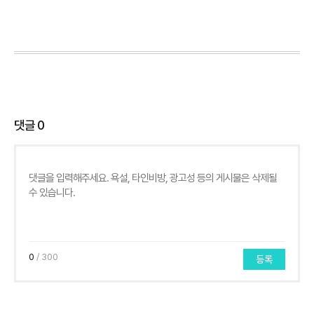
댓글
0
0
/ 300
등록