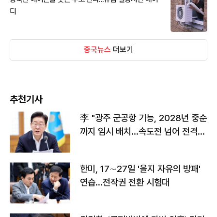
디
중국뉴스
더보기
추천기사
李 "광주 군공항 기능, 2028년 중순
까지 임시 배치…속도전 넘어 전격
전"
한미, 17∼27일 '을지 자유의 방패'
연습…전작권 전환 시험대