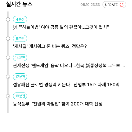
실시간 뉴스
08.10 23:33
UPDATE
4분전
與 "'하늘이법' 여야 공동 발의 괜찮아…그것이 협치"
9분전
'캐시딜' 캐시워크 돈 버는 퀴즈, 정답은?
14분전
관세전쟁 '엔드게임' 윤곽 나오나…한국 新통상정책 교두보 활
용해야
17분전
섬유패션 글로벌 경쟁력 키운다…산업부 15개 과제 180억 지
원
18분전
농식품부, '천원의 아침밥' 참여 200개 대학 선정