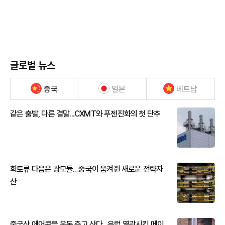
글로벌 뉴스
중국
일본
베트남
같은 출발, 다른 결말...CXMT와 푸젠진화의 첫 단추
희토류 다음은 광모듈…중국이 움켜쥔 새로운 전략자
산
중국산 에어콘을 웃돈 주고 산다...유럽 열광시킨 메이