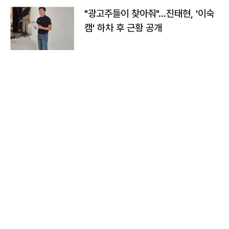
"광고주들이 찾아줘"…진태현, '이숙
캠' 하차 후 근황 공개