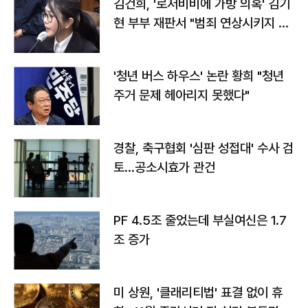
김건희, '로저비비에 가방 의혹' 김기
현 부부 재판서 "범죄 연상시키지 말
라"
'청년 버스 하우스' 논란 황희 "청년
주거 문제 헤아리지 못했다"
경찰, 축구협회 '심판 성접대' 수사 검
토…공소시효가 관건
PF 4.5조 줄었는데 부실여신은 1.7
조 증가
미 상원, '클래리티법' 표결 없이 휴