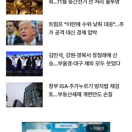
회…11월 중간선거 전 처리 불투명
트럼프 "이란에 수위 낮춰 대응"…추
가 공격 대신 경제 압박
김민석, 강원·경북서 정청래에 신
승…부울경·대구 제외 모두 웃었다
정부 ISA·주가누르기 방지법 재검
토…부동산세제 개편안도 손질
더보기
arrow_forward_ios