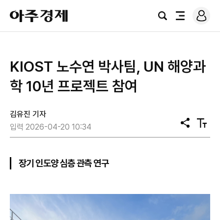
로
아
그
검
전
주
인
색
체
경
메
제
뉴
KIOST 노수연 박사팀, UN 해양과
학 10년 프로젝트 참여
김유진 기자
공
텍
입력 2026-04-20 10:34
유
스
트
크
기
장기 인도양 심층 관측 연구