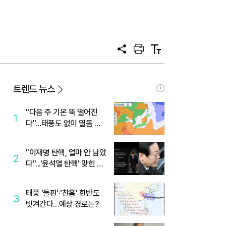
기
공
프
텍
유
린
스
트
트
크
기
트렌드 뉴스
"다음 주 기온 뚝 떨어진
1
다"…태풍도 없이 열돔 박
살 낸 '이것'
"이재명 탄핵, 얼마 안 남았
2
다"...'윤석열 탄핵' 맞힌 무
당, '성지글' 등장
태풍 '돌핀'·'찬홈' 한반도
3
빗겨간다…예상 경로는?