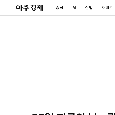
아
중국
AI
산업
재테크
주
경
제