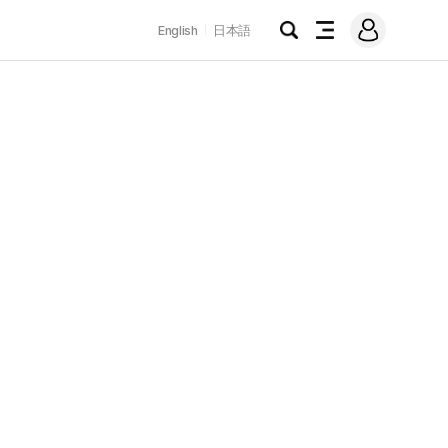
로
English
日本語
그
검
전
인
색
체
메
뉴