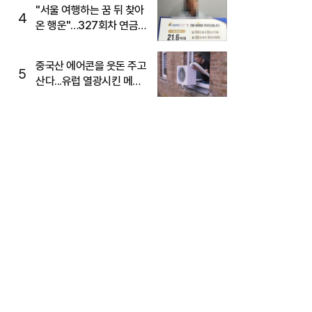
"서울 여행하는 꿈 뒤 찾아
4
온 행운"…327회차 연금
복권720+ 당첨번호조회
주목
중국산 에어콘을 웃돈 주고
5
산다...유럽 열광시킨 메이
디