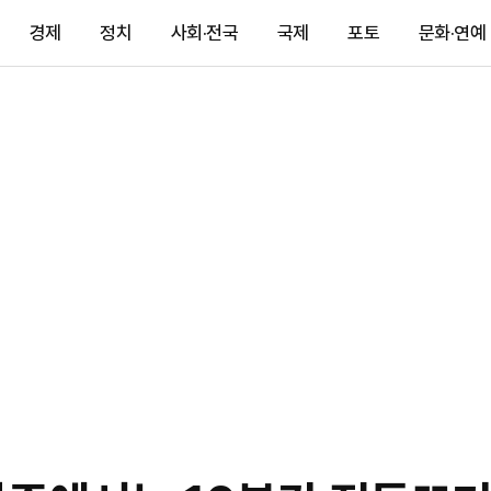
경제
정치
사회·전국
국제
포토
문화·연예