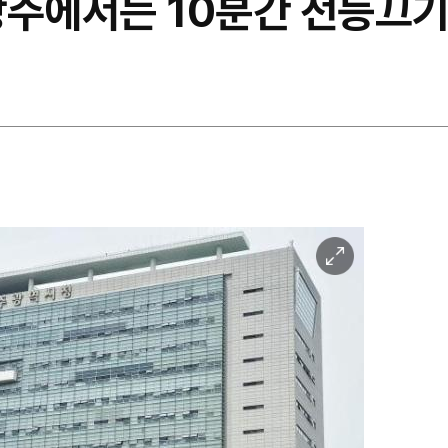
.광주에서는 10분간 전등끄
이
미
지
확
대