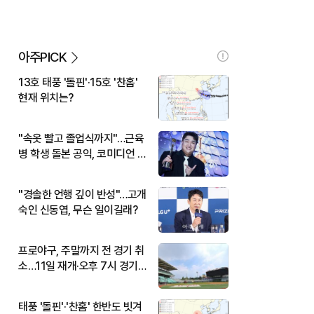
아주PICK
13호 태풍 '돌핀'·15호 '찬홈'
현재 위치는?
"속옷 빨고 졸업식까지"…근육
병 학생 돌본 공익, 코미디언 김
규원이었다
"경솔한 언행 깊이 반성"…고개
숙인 신동엽, 무슨 일이길래?
프로야구, 주말까지 전 경기 취
소…11일 재개·오후 7시 경기
시작
태풍 '돌핀'·'찬홈' 한반도 빗겨