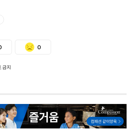
0
0
포 금지