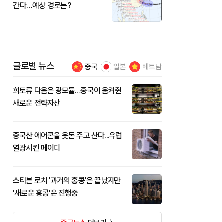
간다…예상 경로는?
글로벌 뉴스
중국
일본
베트남
희토류 다음은 광모듈…중국이 움켜쥔
새로운 전략자산
중국산 에어콘을 웃돈 주고 산다...유럽
열광시킨 메이디
스티븐 로치 '과거의 홍콩'은 끝났지만
'새로운 홍콩'은 진행중