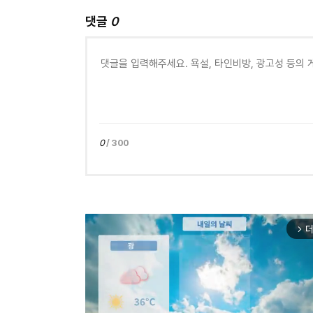
댓글
0
0
/ 300
더
arrow_forward_ios