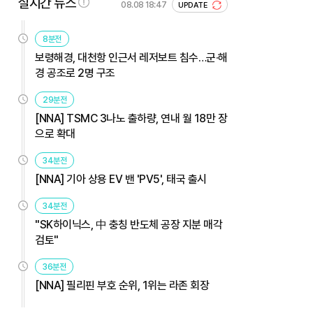
실시간 뉴스
08.08 18:47
UPDATE
8분전
보령해경, 대천항 인근서 레저보트 침수…군·해
경 공조로 2명 구조
29분전
[NNA] TSMC 3나노 출하량, 연내 월 18만 장
으로 확대
34분전
[NNA] 기아 상용 EV 밴 'PV5', 태국 출시
34분전
"SK하이닉스, 中 충칭 반도체 공장 지분 매각
검토"
36분전
[NNA] 필리핀 부호 순위, 1위는 라존 회장