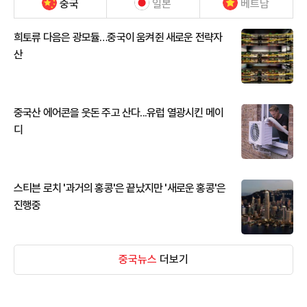
중국
일본
베트남
희토류 다음은 광모듈…중국이 움켜쥔 새로운 전략자
산
중국산 에어콘을 웃돈 주고 산다...유럽 열광시킨 메이
디
스티븐 로치 '과거의 홍콩'은 끝났지만 '새로운 홍콩'은
진행중
중국뉴스
더보기