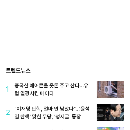
트렌드뉴스
중국산 에어콘을 웃돈 주고 산다...유
1
럽 열광시킨 메이디
"이재명 탄핵, 얼마 안 남았다"...'윤석
2
열 탄핵' 맞힌 무당, '성지글' 등장