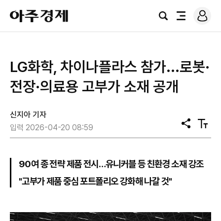
로
아
그
검
전
주
인
색
체
경
메
제
뉴
LG화학, 차이나플라스 참가...로봇·
전장·의료용 고부가 소재 공개
신지아 기자
공
텍
입력 2026-04-20 08:59
유
스
트
크
기
90여 종 전략 제품 전시…유니커블 등 친환경 소재 강조
"고부가 제품 중심 포트폴리오 강화해 나갈 것"