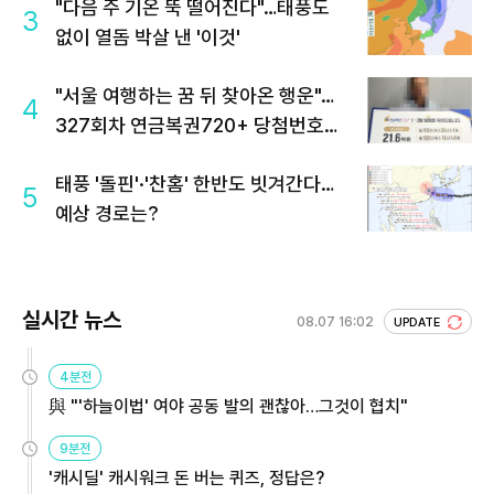
"다음 주 기온 뚝 떨어진다"…태풍도
3
없이 열돔 박살 낸 '이것'
"서울 여행하는 꿈 뒤 찾아온 행운"…
4
327회차 연금복권720+ 당첨번호조
회 주목
태풍 '돌핀'·'찬홈' 한반도 빗겨간다…
5
예상 경로는?
실시간 뉴스
08.07 16:02
UPDATE
4분전
與 "'하늘이법' 여야 공동 발의 괜찮아…그것이 협치"
9분전
'캐시딜' 캐시워크 돈 버는 퀴즈, 정답은?