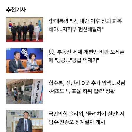
추천기사
李대통령 "군, 내란 이후 신뢰 회복
해야…지휘부 헌신해달라"
與, 부동산 세제 개편안 비판 오세훈
에 '맹공'…"공급 억제기"
합수본, 선관위 9곳 추가 압색…강남
·서초도 '투표율 허위 입력' 정황
국민의힘 윤리위, '돌려차기 실언' 서
범수·진종오 징계절차 개시