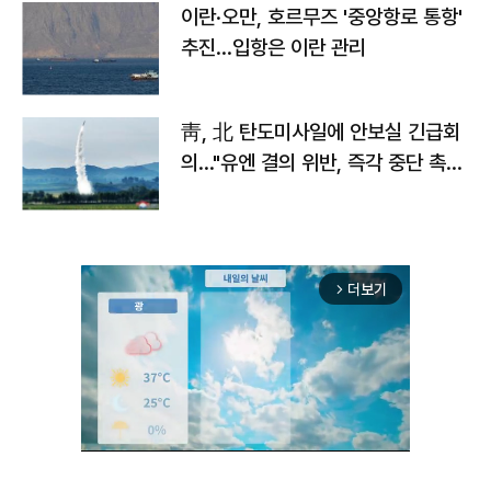
이란·오만, 호르무즈 '중앙항로 통항'
추진…입항은 이란 관리
靑, 北 탄도미사일에 안보실 긴급회
의…"유엔 결의 위반, 즉각 중단 촉
구"
더보기
arrow_forward_ios