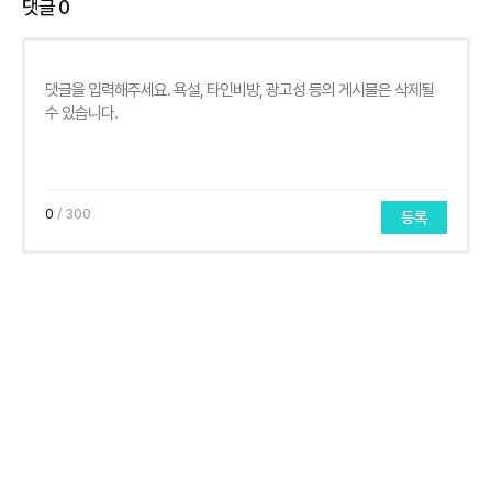
댓글
0
0
/ 300
등록