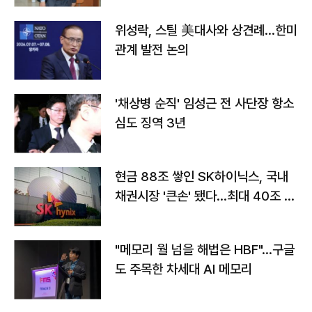
위성락, 스틸 美대사와 상견례…한미
관계 발전 논의
'채상병 순직' 임성근 전 사단장 항소
심도 징역 3년
현금 88조 쌓인 SK하이닉스, 국내
채권시장 '큰손' 됐다…최대 40조 투
자
"메모리 월 넘을 해법은 HBF"…구글
도 주목한 차세대 AI 메모리