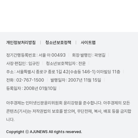
Unmute
개인정보처리방침
청소년보호정책
사이트맵
정기간행등록번호 : 서울 아 00493
회장·발행인 : 곽영길
사장·편집인 : 임규진
청소년보호책임자 : 전운
주소 : 서울특별시 종로구 종로 1길 42(수송동 146-1) 이마빌딩 11층
전화 : 02-767-1500
발행일자 : 2007년 11월 15일
등록일자 : 2008년 01월10일
아주경제는 인터넷신문윤리위원회 윤리강령을 준수합니다. 아주경제의 모든
콘텐츠(기사)는 저작권법의 보호를 받으며, 무단전재, 복사, 배포 등을 금지합
니다.
Copyright ⓒ AJUNEWS All rights reserved.