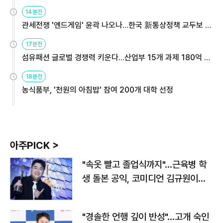
14분전
관세전쟁 '엔드게임' 윤곽 나오나…한국 新통상정책 교두보 활
용해야
17분전
섬유패션 글로벌 경쟁력 키운다…산업부 15개 과제 180억 지
원
18분전
농식품부, '천원의 아침밥' 참여 200개 대학 선정
아주PICK >
"속옷 빨고 졸업식까지"…근육병 학
생 돌본 공익, 코미디언 김규원이었
다
"경솔한 언행 깊이 반성"…고개 숙인