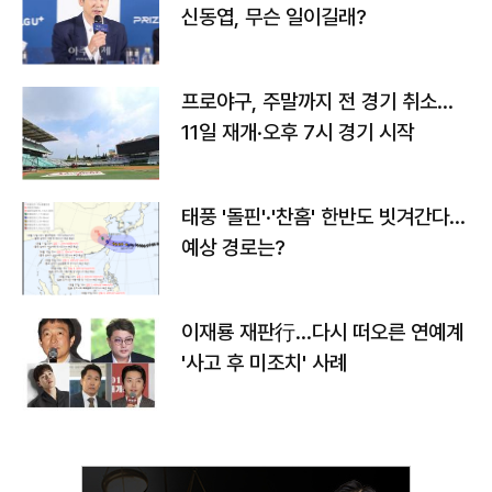
신동엽, 무슨 일이길래?
프로야구, 주말까지 전 경기 취소…
11일 재개·오후 7시 경기 시작
태풍 '돌핀'·'찬홈' 한반도 빗겨간다…
예상 경로는?
이재룡 재판行…다시 떠오른 연예계
'사고 후 미조치' 사례