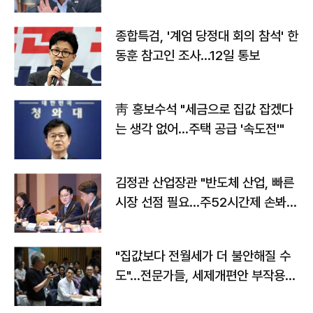
종합특검, '계엄 당정대 회의 참석' 한
동훈 참고인 조사...12일 통보
靑 홍보수석 "세금으로 집값 잡겠다
는 생각 없어…주택 공급 '속도전'"
김정관 산업장관 "반도체 산업, 빠른
시장 선점 필요…주52시간제 손봐
야"
"집값보다 전월세가 더 불안해질 수
도"…전문가들, 세제개편안 부작용
우려