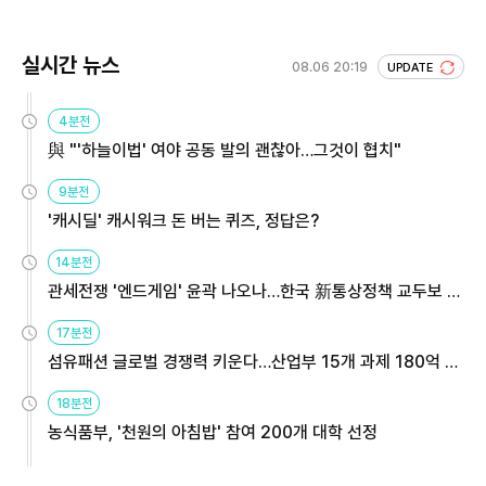
실시간 뉴스
08.06 20:19
UPDATE
4분전
與 "'하늘이법' 여야 공동 발의 괜찮아…그것이 협치"
9분전
'캐시딜' 캐시워크 돈 버는 퀴즈, 정답은?
14분전
관세전쟁 '엔드게임' 윤곽 나오나…한국 新통상정책 교두보 활
용해야
17분전
섬유패션 글로벌 경쟁력 키운다…산업부 15개 과제 180억 지
원
18분전
농식품부, '천원의 아침밥' 참여 200개 대학 선정