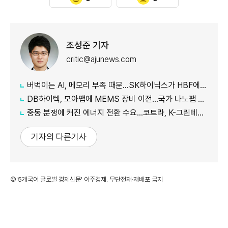
조성준 기자
critic@ajunews.com
버벅이는 AI, 메모리 부족 때문…SK하이닉스가 HBF에 집중하는 이유
DB하이텍, 모아팹에 MEMS 장비 이전…국가 나노팹 공정 지원
중동 분쟁에 커진 에너지 전환 수요…코트라, K-그린테크 수출길 넓힌다
기자의 다른기사
©'5개국어 글로벌 경제신문' 아주경제. 무단전재·재배포 금지