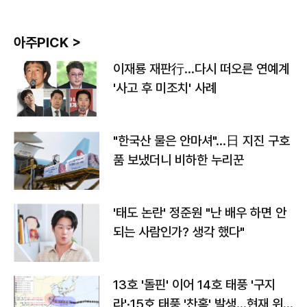
아주PICK >
이재룡 재판行…다시 떠오른 연예계
'사고 후 미조치' 사례
"한국산 물은 안마셔"…日 지진 구호
품 보냈더니 비하한 누리꾼
'태도 논란' 정준원 "난 배우 하면 안
되는 사람인가? 생각 했다"
13호 '돌핀' 이어 14호 태풍 '구지
라'·15호 태풍 '찬홈' 발생…현재 위