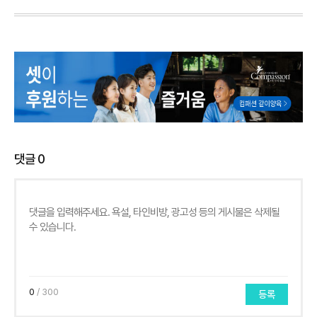
댓글
0
0
/ 300
등록