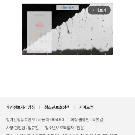
더보기
arrow_forward_ios
Unmute
개인정보처리방침
청소년보호정책
사이트맵
정기간행등록번호 : 서울 아 00493
회장·발행인 : 곽영길
사장·편집인 : 임규진
청소년보호책임자 : 전운