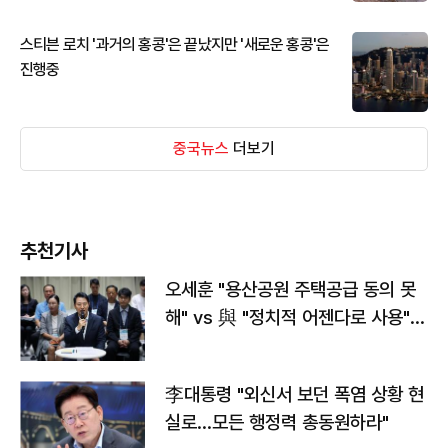
스티븐 로치 '과거의 홍콩'은 끝났지만 '새로운 홍콩'은
진행중
중국뉴스
더보기
추천기사
오세훈 "용산공원 주택공급 동의 못
해" vs 與 "정치적 어젠다로 사용"
맞불
李대통령 "외신서 보던 폭염 상황 현
실로…모든 행정력 총동원하라"