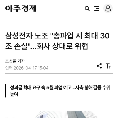
로
아
그
검
전
주
인
색
체
경
메
제
뉴
삼성전자 노조 "총파업 시 최대 30
조 손실"…회사 상대로 위협
조성준 기자
공
텍
입력 2026-04-17 15:04
유
스
트
크
기
성과급 확대 요구 속 5월 파업 예고…사측 향해 갈등 수위
높여