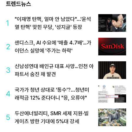
트렌드뉴스
"이재명 탄핵, 얼마 안 남았다"...'윤석
1
열 탄핵' 맞힌 무당, '성지글' 등장
샌디스크, AI 수요에 '매출 4.7배'…가
2
이던스 실망에 '주가는 하락'
신남성연대 배인규 대표 사망…인천 아
3
파트서 숨진 채 발견
국가가 청년 상대로 '통수'?...청년미
4
래적금 12% 준다더니 "응, 오류야"
두산에너빌리티, SMR 세제 지원·빌
5
게이츠 방한 기대에 5%대 강세