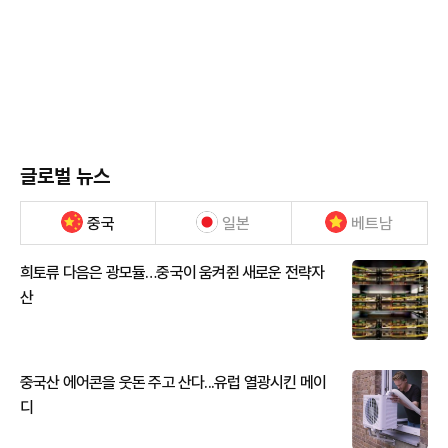
글로벌 뉴스
중국
일본
베트남
희토류 다음은 광모듈…중국이 움켜쥔 새로운 전략자
산
중국산 에어콘을 웃돈 주고 산다...유럽 열광시킨 메이
디