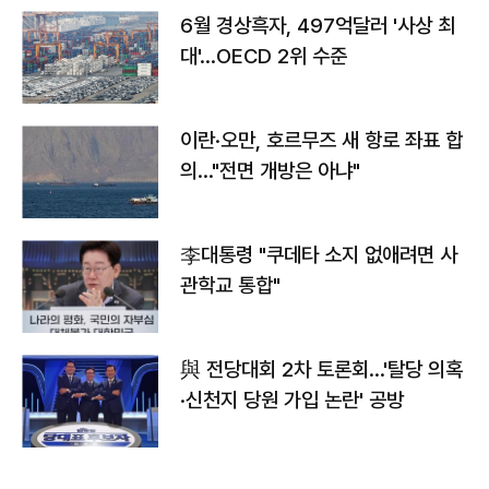
6월 경상흑자, 497억달러 '사상 최
대'…OECD 2위 수준
이란·오만, 호르무즈 새 항로 좌표 합
의…"전면 개방은 아냐"
李대통령 "쿠데타 소지 없애려면 사
관학교 통합"
與 전당대회 2차 토론회…'탈당 의혹
·신천지 당원 가입 논란' 공방