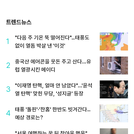
트렌드뉴스
"다음 주 기온 뚝 떨어진다"…태풍도
1
없이 열돔 박살 낸 '이것'
중국산 에어콘을 웃돈 주고 산다...유
2
럽 열광시킨 메이디
"이재명 탄핵, 얼마 안 남았다"...'윤석
3
열 탄핵' 맞힌 무당, '성지글' 등장
태풍 '돌핀'·'찬홈' 한반도 빗겨간다…
4
예상 경로는?
"서울 여행하는 꿈 뒤 찾아온 행운"…