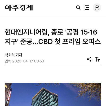
로
아
그
검
전
주
인
색
체
경
메
제
뉴
현대엔지니어링, 종로 '공평 15·16
지구' 준공…CBD 첫 프라임 오피스
백소희 기자
공
텍
입력 2026-04-17 09:53
유
스
트
크
기