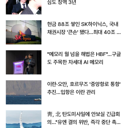
심도 징역 3년
현금 88조 쌓인 SK하이닉스, 국내
채권시장 '큰손' 됐다…최대 40조 투
자
"메모리 월 넘을 해법은 HBF"…구글
도 주목한 차세대 AI 메모리
이란·오만, 호르무즈 '중앙항로 통항'
추진…입항은 이란 관리
靑, 北 탄도미사일에 안보실 긴급회
의…"유엔 결의 위반, 즉각 중단 촉