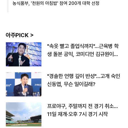
농식품부, '천원의 아침밥' 참여 200개 대학 선정
아주PICK >
"속옷 빨고 졸업식까지"…근육병 학
생 돌본 공익, 코미디언 김규원이었
다
"경솔한 언행 깊이 반성"…고개 숙인
신동엽, 무슨 일이길래?
프로야구, 주말까지 전 경기 취소…
11일 재개·오후 7시 경기 시작