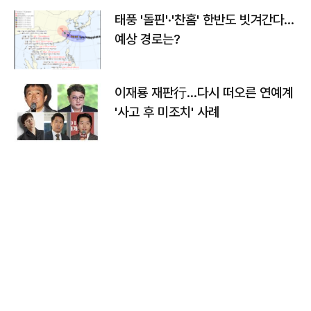
태풍 '돌핀'·'찬홈' 한반도 빗겨간다…
예상 경로는?
이재룡 재판行…다시 떠오른 연예계
'사고 후 미조치' 사례