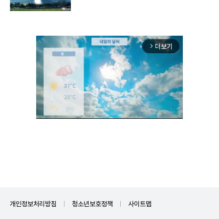
구"
더보기
arrow_forward_ios
Unmute
개인정보처리방침
청소년보호정책
사이트맵