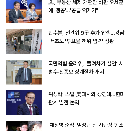
與, 부동산 세제 개편안 비판 오세훈
에 '맹공'…"공급 억제기"
합수본, 선관위 9곳 추가 압색…강남
·서초도 '투표율 허위 입력' 정황
국민의힘 윤리위, '돌려차기 실언' 서
범수·진종오 징계절차 개시
위성락, 스틸 美대사와 상견례…한미
관계 발전 논의
'채상병 순직' 임성근 전 사단장 항소