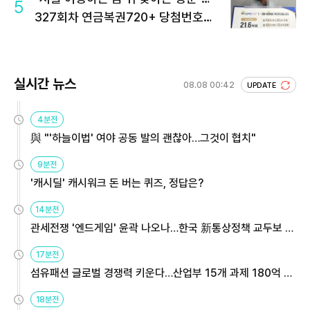
5
327회차 연금복권720+ 당첨번호조
회 주목
실시간 뉴스
08.08 00:42
UPDATE
4분전
與 "'하늘이법' 여야 공동 발의 괜찮아…그것이 협치"
9분전
'캐시딜' 캐시워크 돈 버는 퀴즈, 정답은?
14분전
관세전쟁 '엔드게임' 윤곽 나오나…한국 新통상정책 교두보 활
용해야
17분전
섬유패션 글로벌 경쟁력 키운다…산업부 15개 과제 180억 지
원
18분전