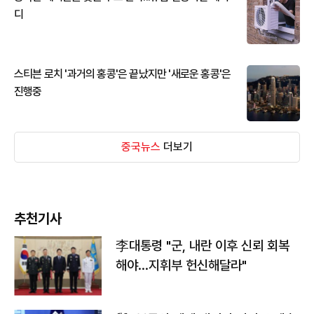
디
스티븐 로치 '과거의 홍콩'은 끝났지만 '새로운 홍콩'은
진행중
중국뉴스
더보기
추천기사
李대통령 "군, 내란 이후 신뢰 회복
해야…지휘부 헌신해달라"