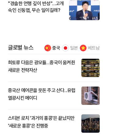
"경솔한 언행 깊이 반성"…고개
숙인 신동엽, 무슨 일이길래?
글로벌 뉴스
중국
일본
베트남
희토류 다음은 광모듈…중국이 움켜쥔
새로운 전략자산
중국산 에어콘을 웃돈 주고 산다...유럽
열광시킨 메이디
스티븐 로치 '과거의 홍콩'은 끝났지만
'새로운 홍콩'은 진행중