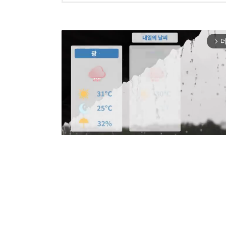
더
arrow_forward_ios
Mut