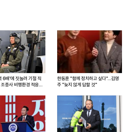
력 6배'에 짓눌려 기절 직
한동훈 "함께 정치하고 싶다"…김영
 조종사 비행환경 적응훈
주 "늦지 않게 답할 것"