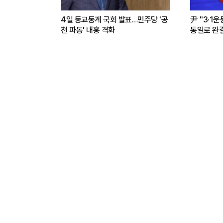
4일 동교동계 국회 발표…민주당 '공
尹 "3·1
천 파동' 내홍 격화
통일로 완결.
파트너"