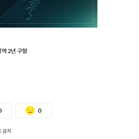
징역 2년 구형
0
0
포 금지