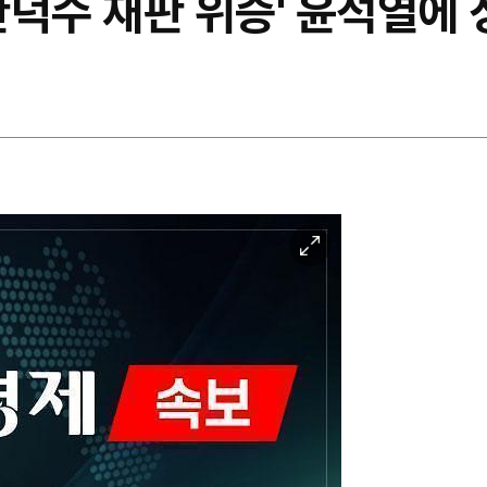
'한덕수 재판 위증' 윤석열에 
이
미
지
확
대