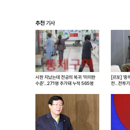
추천
기사
시한 지났는데 전공의 복귀 '미미한
[르포] '중
수준'...271명 추가돼 누적 565명
전…전투기
련(영상)