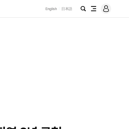
로
English
日本語
그
검
전
인
색
체
메
뉴