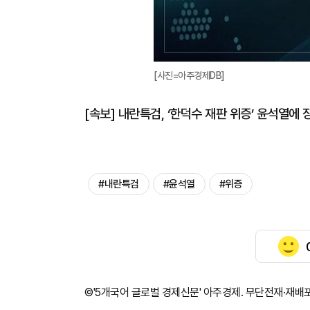
[사진=아주경제DB]
[속보] 내란특검, ‘한덕수 재판 위증’ 윤석열에 
#내란특검
#윤석열
#위증
©'5개국어 글로벌 경제신문' 아주경제. 무단전재·재배