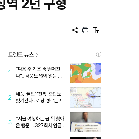
징역 2년 구형
공
프
텍
유
린
스
트
트
크
기
트렌드 뉴스
"다음 주 기온 뚝 떨어진
1
다"…태풍도 없이 열돔 박
살 낸 '이것'
태풍 '돌핀'·'찬홈' 한반도
2
빗겨간다…예상 경로는?
"서울 여행하는 꿈 뒤 찾아
3
온 행운"…327회차 연금
복권720+ 당첨번호조회