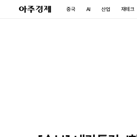
아
중국
AI
산업
재테크
주
경
제