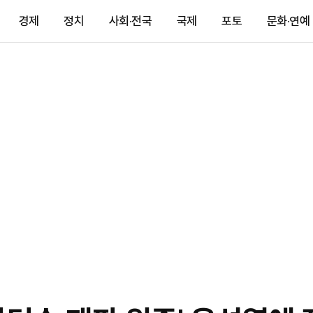
경제
정치
사회·전국
국제
포토
문화·연예