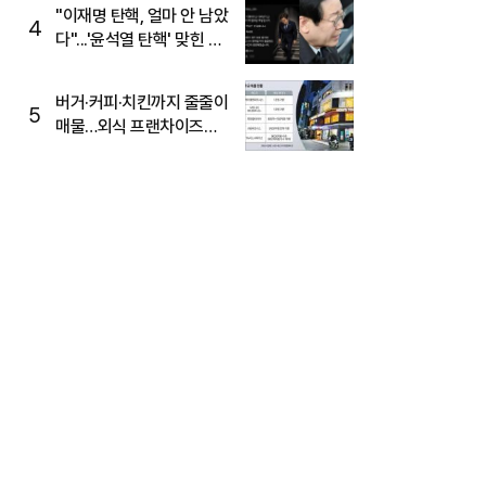
주목
"이재명 탄핵, 얼마 안 남았
4
다"...'윤석열 탄핵' 맞힌 무
당, '성지글' 등장
버거·커피·치킨까지 줄줄이
5
매물…외식 프랜차이즈
M&A '활기'