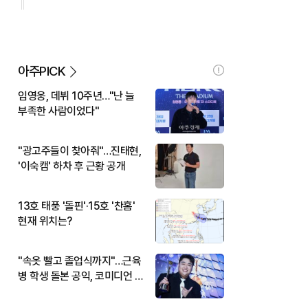
아주PICK
임영웅, 데뷔 10주년…"난 늘
부족한 사람이었다"
"광고주들이 찾아줘"…진태현,
'이숙캠' 하차 후 근황 공개
13호 태풍 '돌핀'·15호 '찬홈'
현재 위치는?
"속옷 빨고 졸업식까지"…근육
병 학생 돌본 공익, 코미디언 김
규원이었다