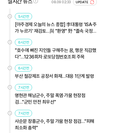
실시간 뉴스
08.09 02:33
UPDATE
5시간전
[아주경제 오늘의 뉴스 종합] 李대통령 'ISA·주
가 누르기' 재검토…與 "환영" 野 "졸속 국정"
外
6시간전
"호수에 빠진 지인들 구해주는 꿈, 행운 직감했
다"…1236회차 로또당첨번호조회 주목
6시간전
부산 철강제조 공장서 화재…대응 1단계 발령
7시간전
명현관 해남군수, 주말 폭염·가뭄 현장점
검…"군민 안전 최우선"
7시간전
사순문 장흥군수, 주말 가뭄 현장 점검…"피해
최소화 총력"