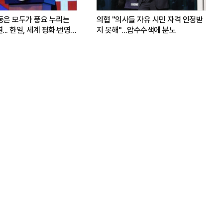
운동은 모두가 풍요 누리는
의협 "의사들 자유 시민 자격 인정받
.. 한일, 세계 평화·번영
지 못해"…압수수색에 분노