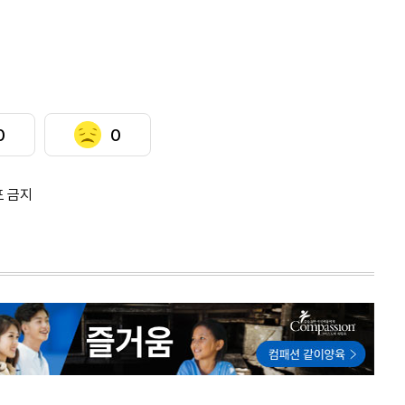
0
0
포 금지