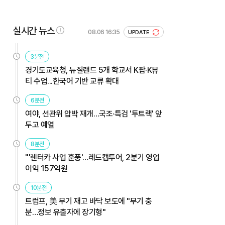
실시간 뉴스
08.06 16:35
UPDATE
3분전
경기도교육청, 뉴질랜드 5개 학교서 K팝·K뷰
티 수업...한국어 기반 교류 확대
6분전
여야, 선관위 압박 재개…국조·특검 '투트랙' 앞
두고 예열
8분전
"'렌터카 사업 훈풍'…레드캡투어, 2분기 영업
이익 157억원
10분전
트럼프, 美 무기 재고 바닥 보도에 "무기 충
분…정보 유출자에 장기형"