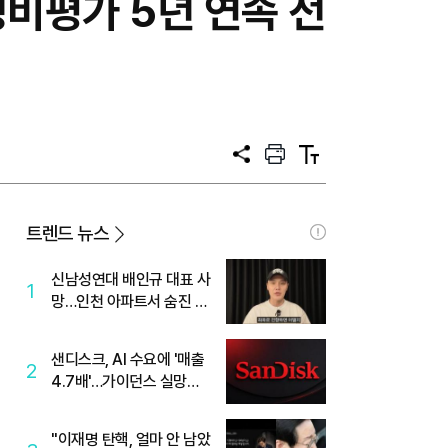
비평가 5년 연속 전
공
프
텍
유
린
스
트
트
크
기
트렌드 뉴스
신남성연대 배인규 대표 사
1
망…인천 아파트서 숨진 채
발견
샌디스크, AI 수요에 '매출
2
4.7배'…가이던스 실망에
'주가는 하락'
"이재명 탄핵, 얼마 안 남았