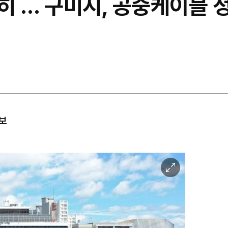
히 … 구미시, 공중케이블 정
확보
이
미
지
확
대