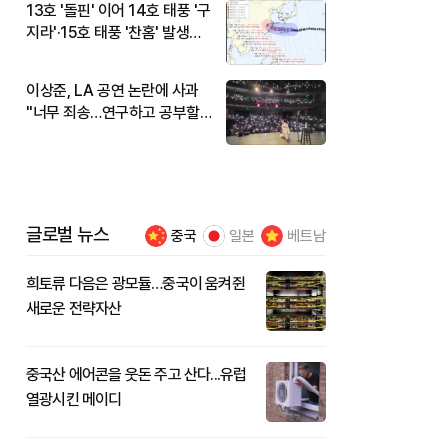
13호 '돌핀' 이어 14호 태풍 '구
지라'·15호 태풍 '찬홈' 발생…
현재 위치와 이동경로는?
이상준, LA 공연 논란에 사과
"너무 죄송…연구하고 공부할
것"
글로벌 뉴스
중국
일본
베트남
희토류 다음은 광모듈…중국이 움켜쥔
새로운 전략자산
중국산 에어콘을 웃돈 주고 산다...유럽
열광시킨 메이디