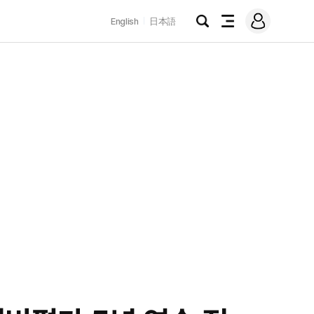
로
English
日本語
그
검
전
인
색
체
메
뉴