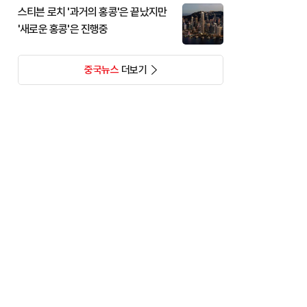
스티븐 로치 '과거의 홍콩'은 끝났지만
'새로운 홍콩'은 진행중
중국뉴스
더보기