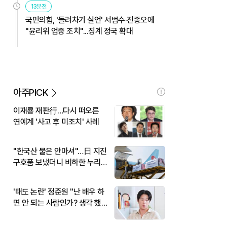
13분전
국민의힘, '돌려차기 실언' 서범수·진종오에
"윤리위 엄중 조치"...징계 정국 확대
아주PICK
이재룡 재판行…다시 떠오른
연예계 '사고 후 미조치' 사례
"한국산 물은 안마셔"…日 지진
구호품 보냈더니 비하한 누리
꾼
'태도 논란' 정준원 "난 배우 하
면 안 되는 사람인가? 생각 했
다"