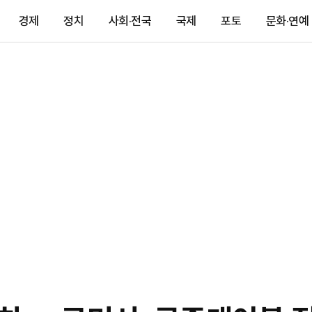
경제
정치
사회·전국
국제
포토
문화·연예