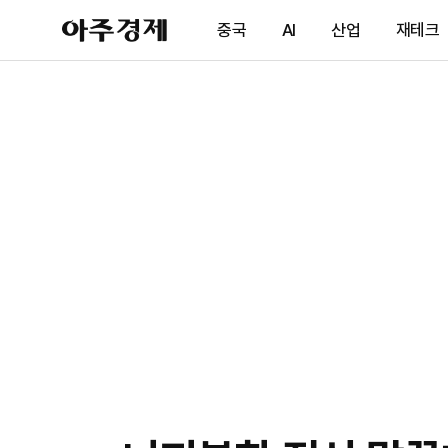
아
중국
AI
산업
재테크
주
경
제