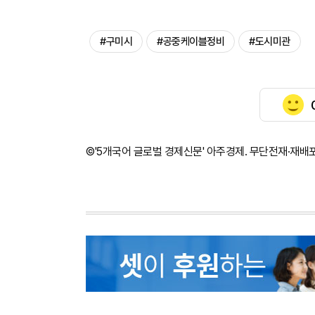
#구미시
#공중케이블정비
#도시미관
©'5개국어 글로벌 경제신문' 아주경제. 무단전재·재배