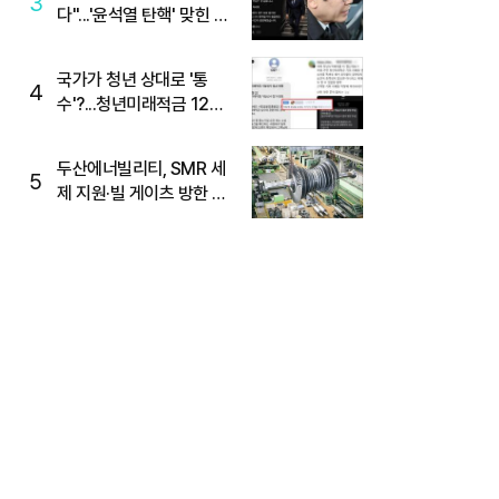
3
다"...'윤석열 탄핵' 맞힌 무
당, '성지글' 등장
국가가 청년 상대로 '통
4
수'?...청년미래적금 12%
준다더니 "응, 오류야"
두산에너빌리티, SMR 세
5
제 지원·빌 게이츠 방한 기
대에 5%대 강세