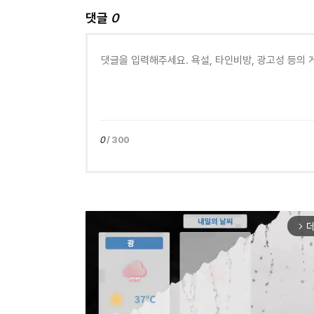
댓글
0
0
/ 300
더
arrow_forward_ios