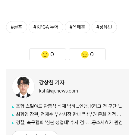
#골프
#KPGA 투어
#옥태훈
#장유빈
0
0
강상헌 기자
ksh@ajunews.com
​​​​​​​포항 스틸야드 관중석 석재 낙하…연맹, K리그 전 구단 '긴급 안전점검'
최휘영 장관, 전재수 부산시장 만나 "남부권 문화 거점 역할 지원 아끼지 않을 것"
경찰, 축구협회 '심판 성접대' 수사 검토…공소시효가 관건