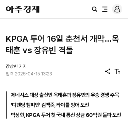
로
아
그
검
전
주
인
색
체
경
메
제
뉴
KPGA 투어 16일 춘천서 개막…옥
태훈 vs 장유빈 격돌
강상헌 기자
공
텍
입력 2026-04-15 13:23
유
스
트
크
기
제네시스 대상 출신인 옥태훈과 장유빈의 우승 경쟁 주목
'디펜딩 챔피언' 김백준, 타이틀 방어 도전
박상현, KPGA 투어 첫 국내 통산 상금 60억원 돌파 도전