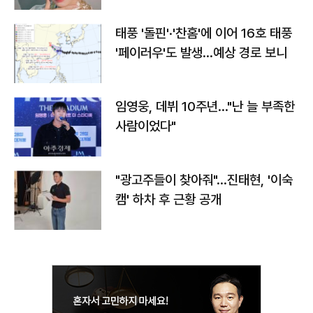
태풍 '돌핀'·'찬홈'에 이어 16호 태풍
'페이러우'도 발생…예상 경로 보니
임영웅, 데뷔 10주년…"난 늘 부족한
사람이었다"
"광고주들이 찾아줘"…진태현, '이숙
캠' 하차 후 근황 공개