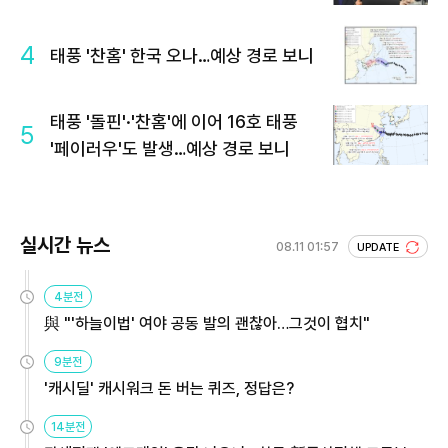
4
태풍 '찬홈' 한국 오나…예상 경로 보니
태풍 '돌핀'·'찬홈'에 이어 16호 태풍
5
'페이러우'도 발생…예상 경로 보니
실시간 뉴스
08.11 01:57
UPDATE
4분전
與 "'하늘이법' 여야 공동 발의 괜찮아…그것이 협치"
9분전
'캐시딜' 캐시워크 돈 버는 퀴즈, 정답은?
14분전