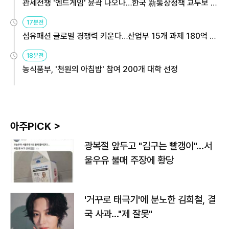
관세전쟁 '엔드게임' 윤곽 나오나…한국 新통상정책 교두보 활
용해야
17분전
섬유패션 글로벌 경쟁력 키운다…산업부 15개 과제 180억 지
원
18분전
농식품부, '천원의 아침밥' 참여 200개 대학 선정
아주PICK >
광복절 앞두고 "김구는 빨갱이"…서
울우유 불매 주장에 황당
'거꾸로 태극기'에 분노한 김희철, 결
국 사과…"제 잘못"