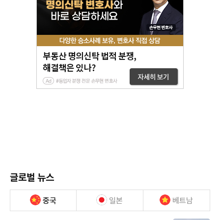
글로벌 뉴스
중국
일본
베트남