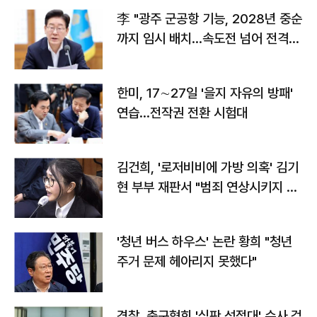
李 "광주 군공항 기능, 2028년 중순
까지 임시 배치…속도전 넘어 전격
전"
한미, 17∼27일 '을지 자유의 방패'
연습…전작권 전환 시험대
김건희, '로저비비에 가방 의혹' 김기
현 부부 재판서 "범죄 연상시키지 말
라"
'청년 버스 하우스' 논란 황희 "청년
주거 문제 헤아리지 못했다"
경찰, 축구협회 '심판 성접대' 수사 검