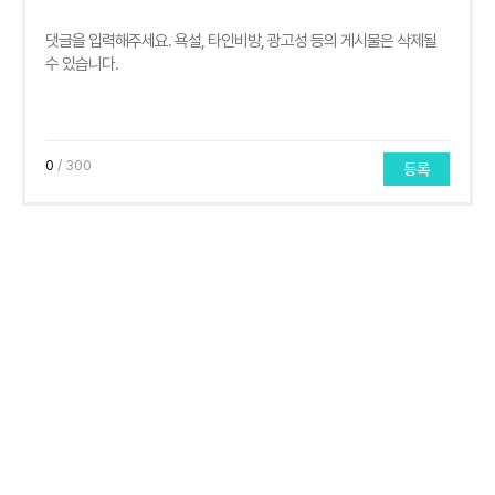
0
/ 300
등록