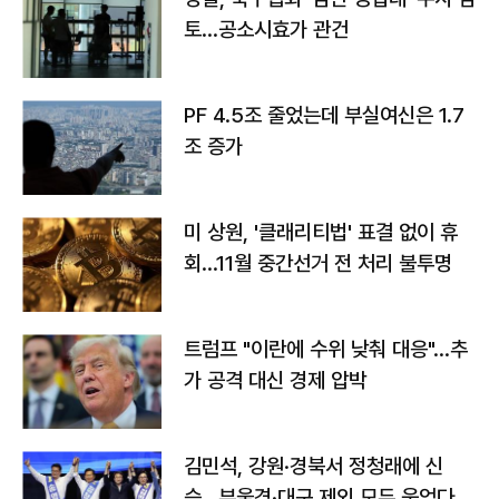
토…공소시효가 관건
PF 4.5조 줄었는데 부실여신은 1.7
조 증가
미 상원, '클래리티법' 표결 없이 휴
회…11월 중간선거 전 처리 불투명
트럼프 "이란에 수위 낮춰 대응"…추
가 공격 대신 경제 압박
김민석, 강원·경북서 정청래에 신
승…부울경·대구 제외 모두 웃었다