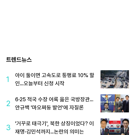
트렌드뉴스
아이 둘이면 고속도로 통행료 10% 할
1
인…오늘부터 신청 시작
6·25 적국 수장 어록 읊은 국방장관…
2
안규백 '마오쩌둥 발언'에 자질론
'거꾸로 태극기', 북한 상징이었다? 이
3
재명·김민석까지…논란의 의미는