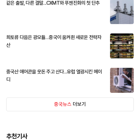
같은 출발, 다른 결말...CXMT와 푸젠진화의 첫 단추
희토류 다음은 광모듈…중국이 움켜쥔 새로운 전략자
산
중국산 에어콘을 웃돈 주고 산다...유럽 열광시킨 메이
디
중국뉴스
더보기
추천기사