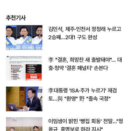
추천기사
김민석, 제주·인천서 정청래 누르고
2승째…2대1 구도 완성
李 "결혼, 희망찬 새 출발돼야"… 대
출·청약 '결혼 페널티' 손본다
李대통령 'ISA·주가 누르기' 재검
토…與 "환영" 野 "졸속 국정"
이임생이 밝힌 '빵집 회동' 전말…"정
몽규, 홍명보로 하라 지시"