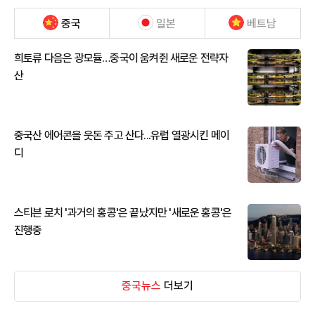
중국
일본
베트남
희토류 다음은 광모듈…중국이 움켜쥔 새로운 전략자
산
중국산 에어콘을 웃돈 주고 산다...유럽 열광시킨 메이
디
스티븐 로치 '과거의 홍콩'은 끝났지만 '새로운 홍콩'은
진행중
중국뉴스
더보기