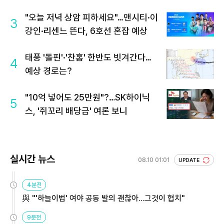
"오늘 저녁 상암 피하세요"…맨시티·이
3
강인·리센느 뜬다, 6호선 혼잡 예상
태풍 '돌핀'·'찬홈' 한반도 빗겨간다…
4
예상 경로는?
"10억 넣어도 25만원"?…SK하이닉
5
스, '쥐꼬리 배당금' 여론 보니
실시간 뉴스
08.10 01:01
UPDATE
4분전
與 "'하늘이법' 여야 공동 발의 괜찮아…그것이 협치"
9분전