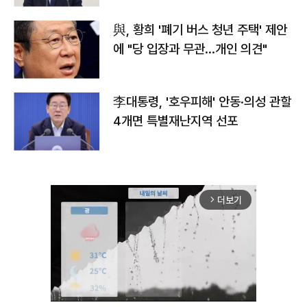
與, 황희 '폐기 버스 청년 주택' 제안
에 "당 입장과 무관…개인 의견"
李대통령, '호우피해' 안동·의성 관할
4개면 특별재난지역 선포
더보기
arrow_forward_ios