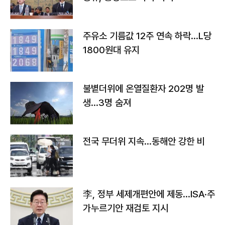
주유소 기름값 12주 연속 하락…L당
1800원대 유지
불볕더위에 온열질환자 202명 발
생…3명 숨져
전국 무더위 지속…동해안 강한 비
李, 정부 세제개편안에 제동…ISA·주
가누르기안 재검토 지시