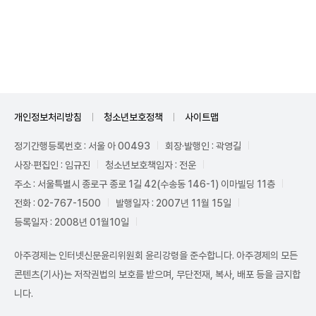
Unmute
개인정보처리방침
청소년보호정책
사이트맵
정기간행등록번호 : 서울 아 00493
회장·발행인 : 곽영길
사장·편집인 : 임규진
청소년보호책임자 : 전운
주소 : 서울특별시 종로구 종로 1길 42(수송동 146-1) 이마빌딩 11층
전화 : 02-767-1500
발행일자 : 2007년 11월 15일
등록일자 : 2008년 01월10일
아주경제는 인터넷신문윤리위원회 윤리강령을 준수합니다. 아주경제의 모든
콘텐츠(기사)는 저작권법의 보호를 받으며, 무단전재, 복사, 배포 등을 금지합
니다.