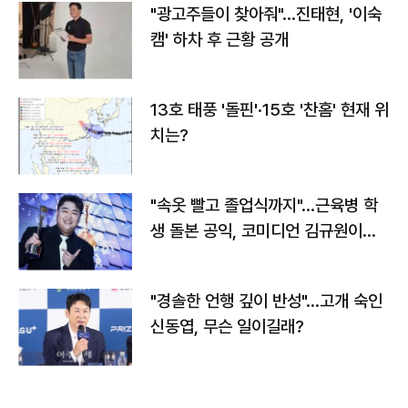
"광고주들이 찾아줘"…진태현, '이숙
캠' 하차 후 근황 공개
13호 태풍 '돌핀'·15호 '찬홈' 현재 위
치는?
"속옷 빨고 졸업식까지"…근육병 학
생 돌본 공익, 코미디언 김규원이었
다
"경솔한 언행 깊이 반성"…고개 숙인
신동엽, 무슨 일이길래?