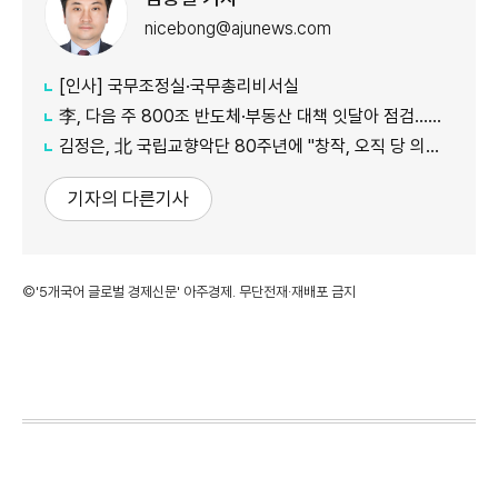
nicebong@ajunews.com
[인사] 국무조정실·국무총리비서실
李, 다음 주 800조 반도체·부동산 대책 잇달아 점검…어떤 얘기 오갈까
김정은, 北 국립교향악단 80주년에 "창작, 오직 당 의도대로 진행"
기자의 다른기사
©'5개국어 글로벌 경제신문' 아주경제. 무단전재·재배포 금지