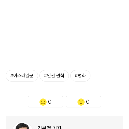
#이스라엘군
#인권 원칙
#평화
0
0
김봉철 기자