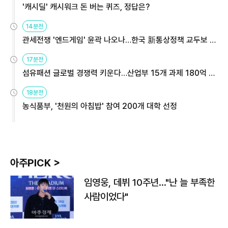
'캐시딜' 캐시워크 돈 버는 퀴즈, 정답은?
14분전
관세전쟁 '엔드게임' 윤곽 나오나…한국 新통상정책 교두보 활
용해야
17분전
섬유패션 글로벌 경쟁력 키운다…산업부 15개 과제 180억 지
원
18분전
농식품부, '천원의 아침밥' 참여 200개 대학 선정
아주PICK >
임영웅, 데뷔 10주년…"난 늘 부족한
사람이었다"