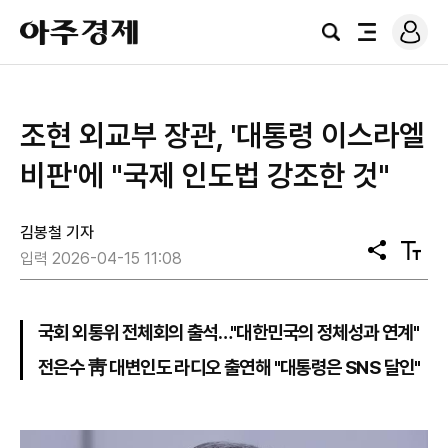
로
아
그
검
전
주
인
색
체
경
메
제
뉴
조현 외교부 장관, '대통령 이스라엘
비판'에 "국제 인도법 강조한 것"
김봉철 기자
공
텍
입력 2026-04-15 11:08
유
스
트
크
기
국회 외통위 전체회의 출석…"대한민국의 정체성과 연계"
전은수 靑 대변인도 라디오 출연해 "대통령은 SNS 달인"