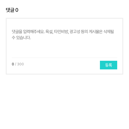
댓글
0
0
/ 300
등록