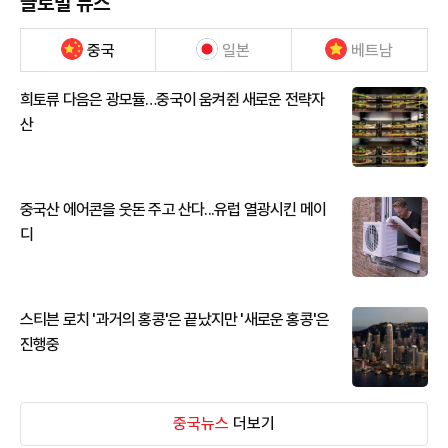
글로벌 뉴스
중국
일본
베트남
희토류 다음은 광모듈…중국이 움켜쥔 새로운 전략자
산
중국산 에어콘을 웃돈 주고 산다...유럽 열광시킨 메이
디
스티븐 로치 '과거의 홍콩'은 끝났지만 '새로운 홍콩'은
진행중
중국뉴스
더보기