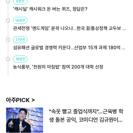
9분전
'캐시딜' 캐시워크 돈 버는 퀴즈, 정답은?
14분전
관세전쟁 '엔드게임' 윤곽 나오나…한국 新통상정책 교두보 활
용해야
17분전
섬유패션 글로벌 경쟁력 키운다…산업부 15개 과제 180억 지
원
18분전
농식품부, '천원의 아침밥' 참여 200개 대학 선정
아주PICK >
"속옷 빨고 졸업식까지"…근육병 학
생 돌본 공익, 코미디언 김규원이었
다