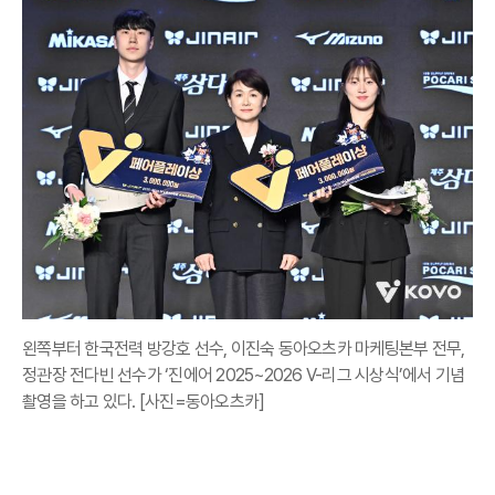
왼쪽부터 한국전력 방강호 선수, 이진숙 동아오츠카 마케팅본부 전무,
정관장 전다빈 선수가 ‘진에어 2025~2026 V-리그 시상식’에서 기념
촬영을 하고 있다. [사진=동아오츠카]