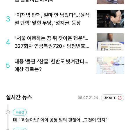
"이재명 탄핵, 얼마 안 남았다"...'윤석
3
열 탄핵' 맞힌 무당, '성지글' 등장
"서울 여행하는 꿈 뒤 찾아온 행운"…
4
327회차 연금복권720+ 당첨번호조
회 주목
태풍 '돌핀'·'찬홈' 한반도 빗겨간다…
5
예상 경로는?
실시간 뉴스
08.07 21:24
UPDATE
4분전
與 "'하늘이법' 여야 공동 발의 괜찮아…그것이 협치"