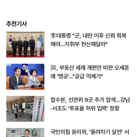
추천기사
李대통령 "군, 내란 이후 신뢰 회복
해야…지휘부 헌신해달라"
與, 부동산 세제 개편안 비판 오세훈
에 '맹공'…"공급 억제기"
합수본, 선관위 9곳 추가 압색…강남
·서초도 '투표율 허위 입력' 정황
국민의힘 윤리위, '돌려차기 실언' 서