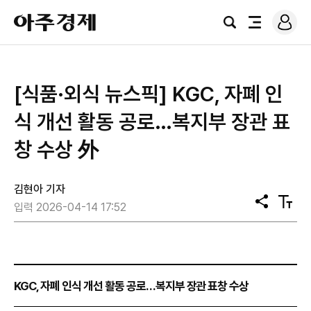
로
아
그
검
전
주
인
색
체
경
메
제
뉴
[식품·외식 뉴스픽] KGC, 자폐 인
식 개선 활동 공로…복지부 장관 표
창 수상 外
김현아 기자
공
텍
입력 2026-04-14 17:52
유
스
트
크
기
KGC, 자폐 인식 개선 활동 공로…복지부 장관 표창 수상