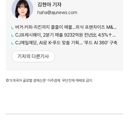
김현아 기자
haha@ajunews.com
버거·커피·치킨까지 줄줄이 매물…외식 프랜차이즈 M&A '활기'
CJ프레시웨이, 2분기 매출 9232억원 전년比 4.5%↑…'식봄' 성장세 뚜렷
CJ제일제당, AI로 K-푸드 맞춤 기획… '푸드 AI 360' 구축
기자의 다른기사
©'5개국어 글로벌 경제신문' 아주경제. 무단전재·재배포 금지