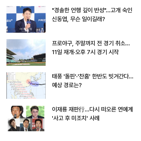
"경솔한 언행 깊이 반성"…고개 숙인
신동엽, 무슨 일이길래?
프로야구, 주말까지 전 경기 취소…
11일 재개·오후 7시 경기 시작
태풍 '돌핀'·'찬홈' 한반도 빗겨간다…
예상 경로는?
이재룡 재판行…다시 떠오른 연예계
'사고 후 미조치' 사례