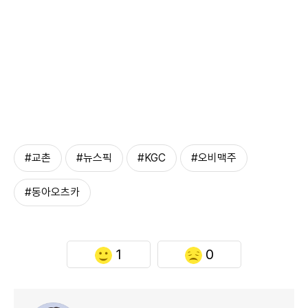
#교촌
#뉴스픽
#KGC
#오비맥주
#동아오츠카
1
0