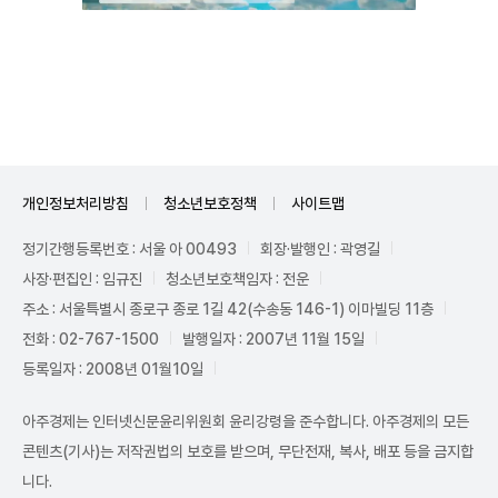
Unmute
개인정보처리방침
청소년보호정책
사이트맵
정기간행등록번호 : 서울 아 00493
회장·발행인 : 곽영길
사장·편집인 : 임규진
청소년보호책임자 : 전운
주소 : 서울특별시 종로구 종로 1길 42(수송동 146-1) 이마빌딩 11층
전화 : 02-767-1500
발행일자 : 2007년 11월 15일
등록일자 : 2008년 01월10일
아주경제는 인터넷신문윤리위원회 윤리강령을 준수합니다. 아주경제의 모든
콘텐츠(기사)는 저작권법의 보호를 받으며, 무단전재, 복사, 배포 등을 금지합
니다.