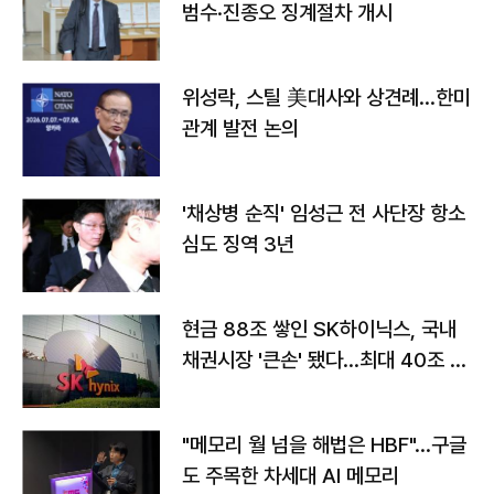
범수·진종오 징계절차 개시
위성락, 스틸 美대사와 상견례…한미
관계 발전 논의
'채상병 순직' 임성근 전 사단장 항소
심도 징역 3년
현금 88조 쌓인 SK하이닉스, 국내
채권시장 '큰손' 됐다…최대 40조 투
자
"메모리 월 넘을 해법은 HBF"…구글
도 주목한 차세대 AI 메모리