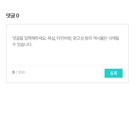
댓글
0
0
/ 300
등록