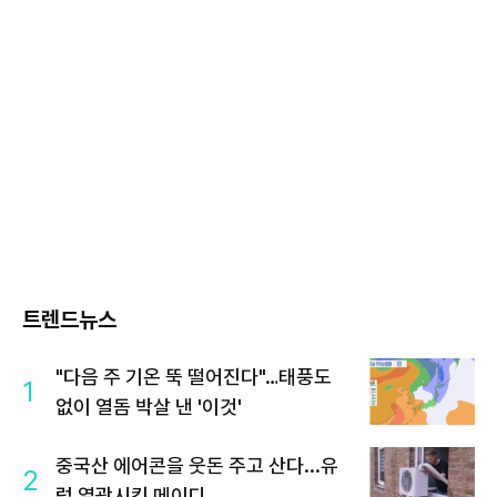
트렌드뉴스
"다음 주 기온 뚝 떨어진다"…태풍도
1
없이 열돔 박살 낸 '이것'
중국산 에어콘을 웃돈 주고 산다...유
2
럽 열광시킨 메이디