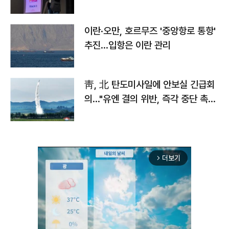
이란·오만, 호르무즈 '중앙항로 통항'
추진…입항은 이란 관리
靑, 北 탄도미사일에 안보실 긴급회
의…"유엔 결의 위반, 즉각 중단 촉
구"
더보기
arrow_forward_ios