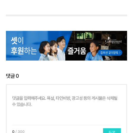
댓글
0
0
/ 300
등록