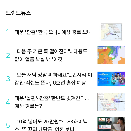
트렌드뉴스
1
태풍 '찬홈' 한국 오나…예상 경로 보니
"다음 주 기온 뚝 떨어진다"…태풍도
2
없이 열돔 박살 낸 '이것'
"오늘 저녁 상암 피하세요"…맨시티·이
3
강인·리센느 뜬다, 6호선 혼잡 예상
태풍 '돌핀'·'찬홈' 한반도 빗겨간다…
4
예상 경로는?
"10억 넣어도 25만원"?…SK하이닉
5
스, '쥐꼬리 배당금' 여론 보니