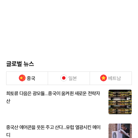
글로벌 뉴스
중국
일본
베트남
희토류 다음은 광모듈…중국이 움켜쥔 새로운 전략자
산
중국산 에어콘을 웃돈 주고 산다...유럽 열광시킨 메이
디