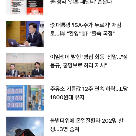
출·청약 '결혼 페널티' 손본다
李대통령 'ISA·주가 누르기' 재검
토…與 "환영" 野 "졸속 국정"
이임생이 밝힌 '빵집 회동' 전말…"정
몽규, 홍명보로 하라 지시"
주유소 기름값 12주 연속 하락…L당
1800원대 유지
불볕더위에 온열질환자 202명 발
생…3명 숨져