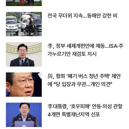
전국 무더위 지속…동해안 강한 비
李, 정부 세제개편안에 제동…ISA·주
가누르기안 재검토 지시
與, 황희 '폐기 버스 청년 주택' 제안
에 "당 입장과 무관…개인 의견"
李대통령, '호우피해' 안동·의성 관할
4개면 특별재난지역 선포