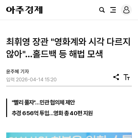
로
아
그
검
전
주
인
색
체
경
메
제
뉴
최휘영 장관 "영화계와 시각 다르지
않아"…홀드백 등 해법 모색
윤주혜 기자
공
텍
입력 2026-04-14 15:20
유
스
트
크
기
"빨리 풀자"…민관 협의체 제안
추경 656억 투입…영화 총 40편 지원