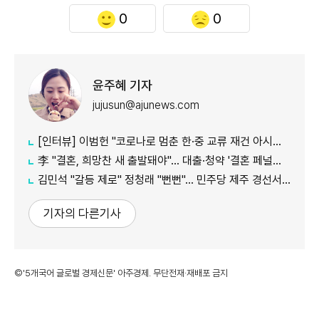
0
0
윤주혜 기자
jujusun@ajunews.com
[인터뷰] 이범헌 "코로나로 멈춘 한·중 교류 재건 아시아 특화 문화 사업 펼칠 것"
李 "결혼, 희망찬 새 출발돼야"… 대출·청약 '결혼 페널티' 손본다
김민석 "갈등 제로" 정청래 "뻔뻔"… 민주당 제주 경선서 격돌
기자의 다른기사
©'5개국어 글로벌 경제신문' 아주경제. 무단전재·재배포 금지