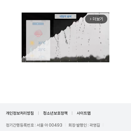
더보기
arrow_forward_ios
Unmute
개인정보처리방침
청소년보호정책
사이트맵
정기간행등록번호 : 서울 아 00493
회장·발행인 : 곽영길