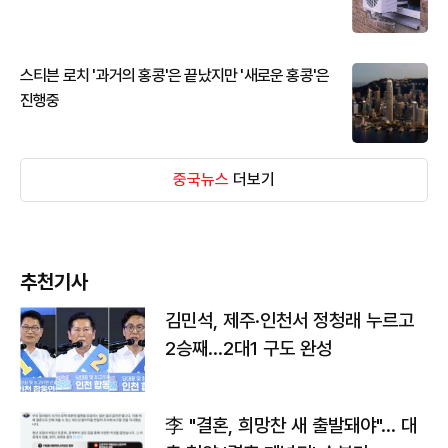
스티븐 로치 '과거의 홍콩'은 끝났지만 '새로운 홍콩'은
진행중
중국뉴스
더보기
추천기사
김민석, 제주·인천서 정청래 누르고
2승째…2대1 구도 완성
李 "결혼, 희망찬 새 출발돼야"… 대