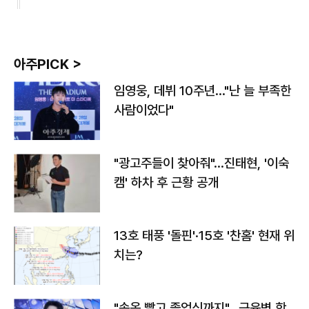
아주PICK >
임영웅, 데뷔 10주년…"난 늘 부족한
사람이었다"
"광고주들이 찾아줘"…진태현, '이숙
캠' 하차 후 근황 공개
13호 태풍 '돌핀'·15호 '찬홈' 현재 위
치는?
"속옷 빨고 졸업식까지"…근육병 학