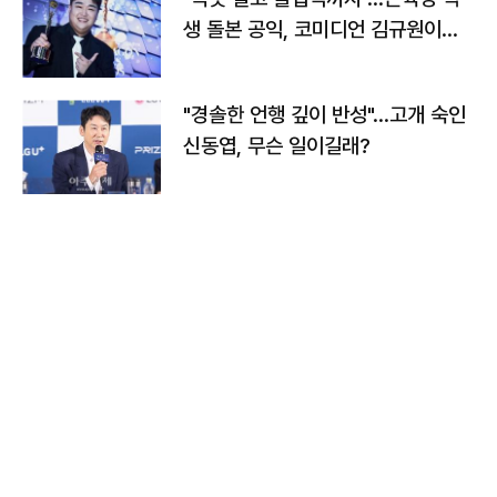
생 돌본 공익, 코미디언 김규원이었
다
"경솔한 언행 깊이 반성"…고개 숙인
신동엽, 무슨 일이길래?