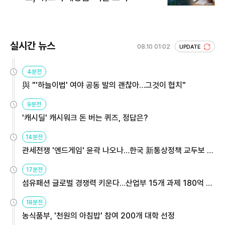
실시간 뉴스
08.10 01:02
UPDATE
4분전
與 "'하늘이법' 여야 공동 발의 괜찮아…그것이 협치"
9분전
'캐시딜' 캐시워크 돈 버는 퀴즈, 정답은?
14분전
관세전쟁 '엔드게임' 윤곽 나오나…한국 新통상정책 교두보 활
용해야
17분전
섬유패션 글로벌 경쟁력 키운다…산업부 15개 과제 180억 지
원
18분전
농식품부, '천원의 아침밥' 참여 200개 대학 선정