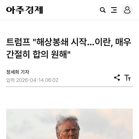
로
아
그
검
전
주
인
색
체
경
메
제
뉴
트럼프 "해상봉쇄 시작…이란, 매우
간절히 합의 원해"
정세희 기자
공
텍
입력 2026-04-14 06:02
유
스
트
크
기