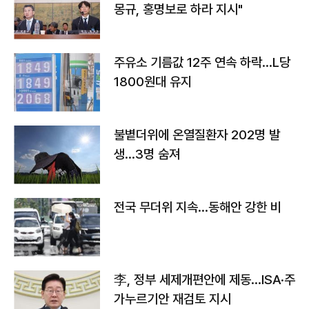
몽규, 홍명보로 하라 지시"
주유소 기름값 12주 연속 하락…L당
1800원대 유지
불볕더위에 온열질환자 202명 발
생…3명 숨져
전국 무더위 지속…동해안 강한 비
李, 정부 세제개편안에 제동…ISA·주
가누르기안 재검토 지시