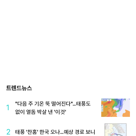
트렌드뉴스
"다음 주 기온 뚝 떨어진다"…태풍도
1
없이 열돔 박살 낸 '이것'
2
태풍 '찬홈' 한국 오나…예상 경로 보니