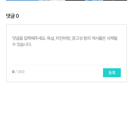
댓글
0
0
/ 300
등록