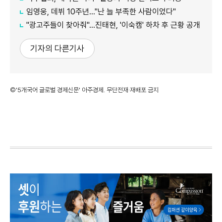
임영웅, 데뷔 10주년…"난 늘 부족한 사람이었다"
"광고주들이 찾아줘"…진태현, '이숙캠' 하차 후 근황 공개
기자의 다른기사
©'5개국어 글로벌 경제신문' 아주경제. 무단전재·재배포 금지