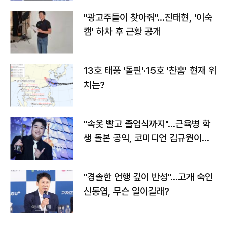
"광고주들이 찾아줘"…진태현, '이숙
캠' 하차 후 근황 공개
13호 태풍 '돌핀'·15호 '찬홈' 현재 위
치는?
"속옷 빨고 졸업식까지"…근육병 학
생 돌본 공익, 코미디언 김규원이었
다
"경솔한 언행 깊이 반성"…고개 숙인
신동엽, 무슨 일이길래?