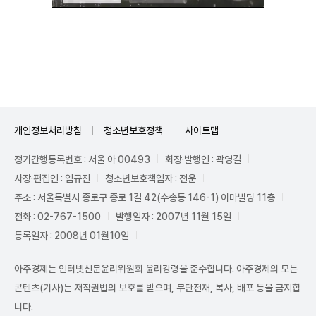
Unmute
개인정보처리방침
청소년보호정책
사이트맵
정기간행등록번호 : 서울 아 00493
회장·발행인 : 곽영길
사장·편집인 : 임규진
청소년보호책임자 : 전운
주소 : 서울특별시 종로구 종로 1길 42(수송동 146-1) 이마빌딩 11층
전화 : 02-767-1500
발행일자 : 2007년 11월 15일
등록일자 : 2008년 01월10일
아주경제는 인터넷신문윤리위원회 윤리강령을 준수합니다. 아주경제의 모든
콘텐츠(기사)는 저작권법의 보호를 받으며, 무단전재, 복사, 배포 등을 금지합
니다.