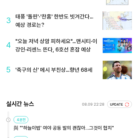
태풍 '돌핀'·'찬홈' 한반도 빗겨간다…
3
예상 경로는?
"오늘 저녁 상암 피하세요"…맨시티·이
4
강인·리센느 뜬다, 6호선 혼잡 예상
5
'축구의 신' 메시 부친상…향년 68세
실시간 뉴스
08.09 22:28
UPDATE
4분전
與 "'하늘이법' 여야 공동 발의 괜찮아…그것이 협치"