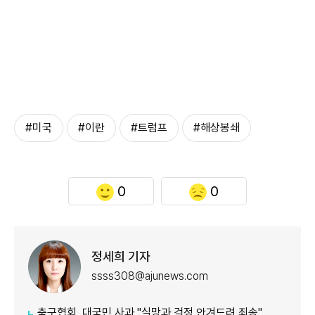
#미국
#이란
#트럼프
#해상봉쇄
0
0
정세희 기자
ssss308@ajunews.com
축구협회, 대국민 사과 "실망과 걱정 안겨드려 죄송"