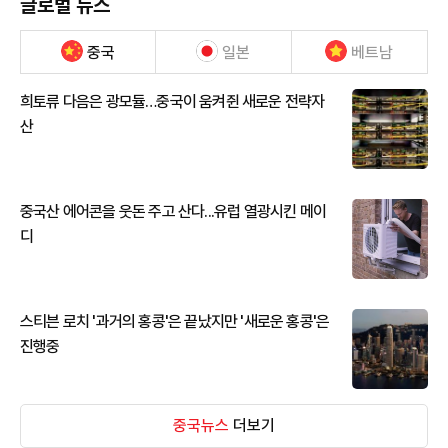
글로벌 뉴스
중국
일본
베트남
희토류 다음은 광모듈…중국이 움켜쥔 새로운 전략자
산
중국산 에어콘을 웃돈 주고 산다...유럽 열광시킨 메이
디
스티븐 로치 '과거의 홍콩'은 끝났지만 '새로운 홍콩'은
진행중
중국뉴스
더보기