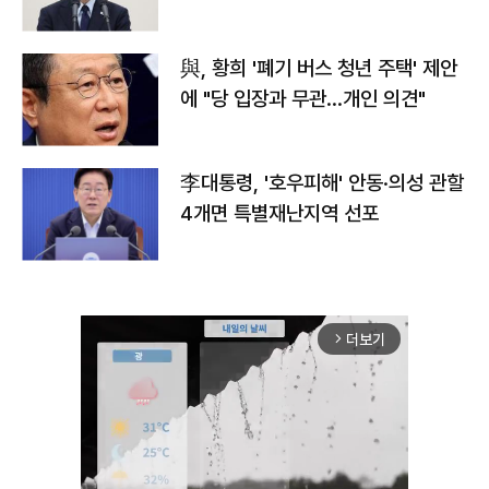
與, 황희 '폐기 버스 청년 주택' 제안
에 "당 입장과 무관…개인 의견"
李대통령, '호우피해' 안동·의성 관할
4개면 특별재난지역 선포
더보기
arrow_forward_ios