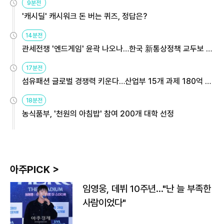
9분전
'캐시딜' 캐시워크 돈 버는 퀴즈, 정답은?
14분전
관세전쟁 '엔드게임' 윤곽 나오나…한국 新통상정책 교두보 활
용해야
17분전
섬유패션 글로벌 경쟁력 키운다…산업부 15개 과제 180억 지
원
18분전
농식품부, '천원의 아침밥' 참여 200개 대학 선정
아주PICK >
임영웅, 데뷔 10주년…"난 늘 부족한
사람이었다"