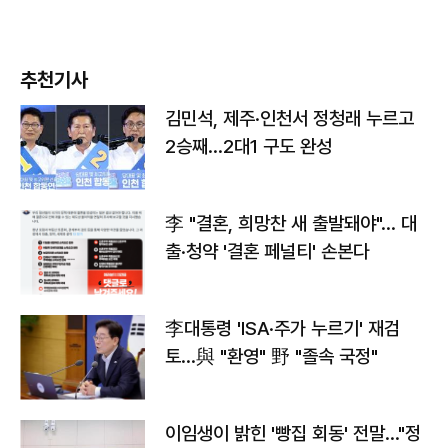
추천기사
김민석, 제주·인천서 정청래 누르고
2승째…2대1 구도 완성
李 "결혼, 희망찬 새 출발돼야"… 대
출·청약 '결혼 페널티' 손본다
李대통령 'ISA·주가 누르기' 재검
토…與 "환영" 野 "졸속 국정"
이임생이 밝힌 '빵집 회동' 전말…"정